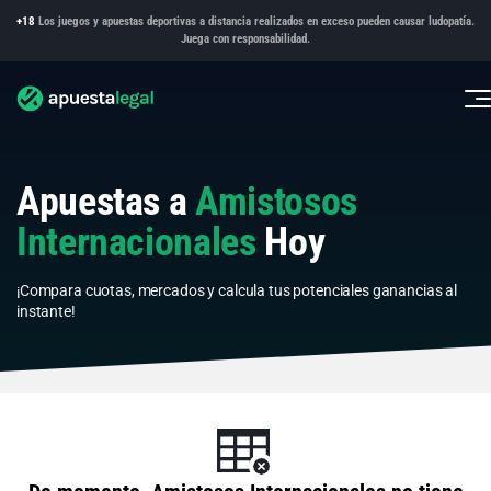
+18
Los juegos y apuestas deportivas a distancia realizados en exceso pueden causar ludopatía.
Juega con responsabilidad.
Apuestas a
Amistosos
Internacionales
Hoy
¡Compara cuotas, mercados y calcula tus potenciales ganancias al
instante!