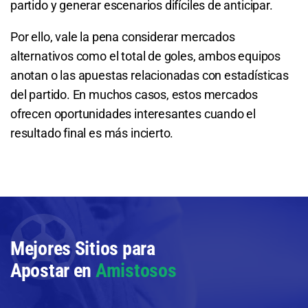
partido y generar escenarios difíciles de anticipar.
Por ello, vale la pena considerar mercados
alternativos como el total de goles, ambos equipos
anotan o las apuestas relacionadas con estadísticas
del partido. En muchos casos, estos mercados
ofrecen oportunidades interesantes cuando el
resultado final es más incierto.
Mejores Sitios para
Apostar en
Amistosos