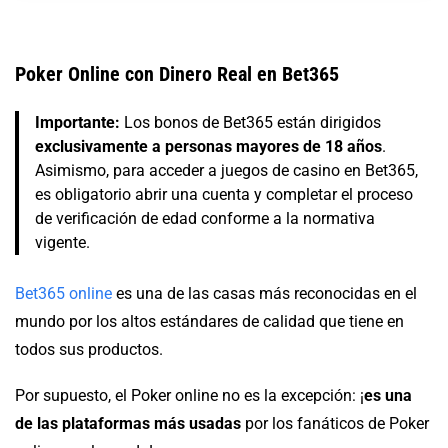
Poker Online con Dinero Real en Bet365
Importante:
Los bonos de Bet365 están dirigidos
exclusivamente a personas mayores de 18 años
.
Asimismo, para acceder a juegos de casino en Bet365,
es obligatorio abrir una cuenta y completar el proceso
de verificación de edad conforme a la normativa
vigente.
Bet365 online
es una de las casas más reconocidas en el
mundo por los altos estándares de calidad que tiene en
todos sus productos.
Por supuesto, el Poker online no es la excepción: ¡
es una
de las plataformas más usadas
por los fanáticos de Poker