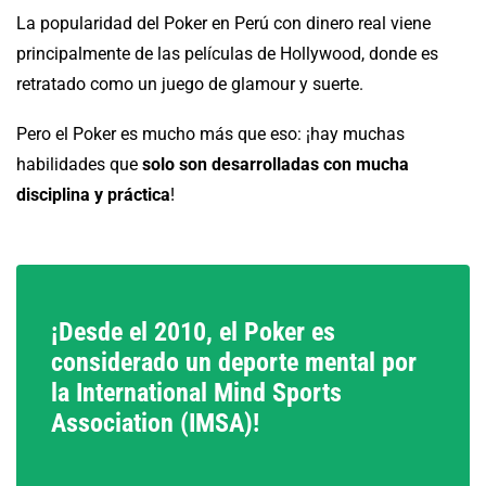
La popularidad del Poker en Perú con dinero real viene
principalmente de las películas de Hollywood, donde es
retratado como un juego de glamour y suerte.
Pero el Poker es mucho más que eso: ¡hay muchas
habilidades que
solo son desarrolladas con mucha
disciplina y práctica
!
¡Desde el 2010, el Poker es
considerado un deporte mental por
la International Mind Sports
Association (IMSA)!