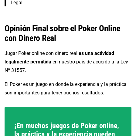
Legal.
Opinión Final sobre el Poker Online
con Dinero Real
Jugar Poker online con dinero real
es una actividad
legalmente permitida
en nuestro país de acuerdo a la Ley
Nº 31557.
El Poker es un juego en donde la experiencia y la práctica
son importantes para tener buenos resultados.
¡En muchos juegos de Poker online,
la práctica y la experiencia pueden