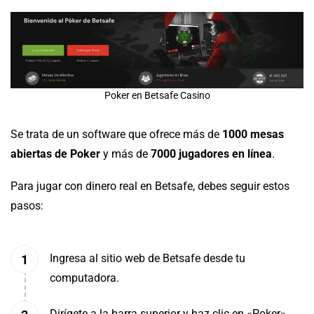
Poker en Betsafe Casino
Se trata de un software que ofrece más de
1000 mesas
abiertas de Poker
y más de
7000 jugadores en línea
.
Para jugar con dinero real en Betsafe, debes seguir estos
pasos:
Ingresa al sitio web de Betsafe desde tu
computadora.
Dirígete a la barra superior y haz clic en «Poker».