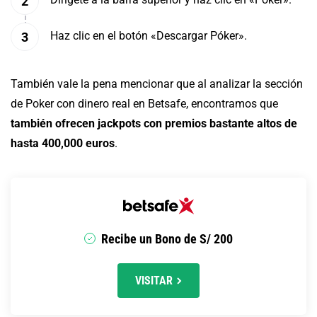
Haz clic en el botón «Descargar Póker».
También vale la pena mencionar que al analizar la sección
de Poker con dinero real en Betsafe, encontramos que
también ofrecen jackpots con premios bastante altos de
hasta 400,000 euros
.
Recibe un Bono de S/ 200
VISITAR