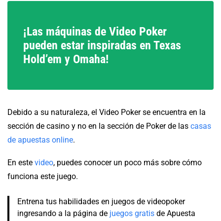
¡Las máquinas de Video Poker
pueden estar inspiradas en Texas
Hold’em y Omaha!
Debido a su naturaleza, el Video Poker se encuentra en la
sección de casino y no en la sección de Poker de las
casas
de apuestas online
.
En este
video
, puedes conocer un poco más sobre cómo
funciona este juego.
Entrena tus habilidades en juegos de videopoker
ingresando a la página de
juegos gratis
de Apuesta