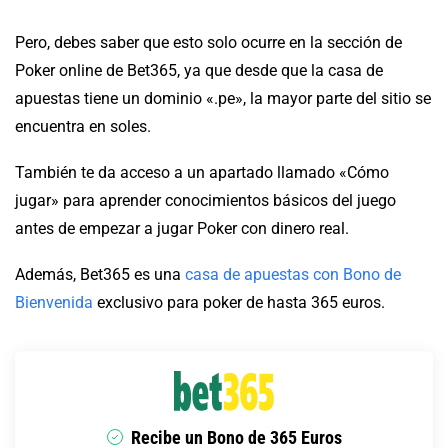
Pero, debes saber que esto solo ocurre en la sección de
Poker online de Bet365, ya que desde que la casa de
apuestas tiene un dominio «.pe», la mayor parte del sitio se
encuentra en soles.
También te da acceso a un apartado llamado «Cómo
jugar» para aprender conocimientos básicos del juego
antes de empezar a jugar Poker con dinero real.
Además, Bet365 es una
casa de apuestas con Bono de
Bienvenida
exclusivo para poker de hasta 365 euros.
Recibe un Bono de 365 Euros