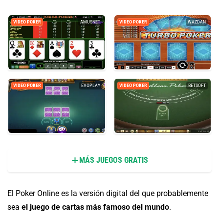
VIDEO POKER
AMUSNET
VIDEO POKER
WAZDAN
VIDEO POKER
EVOPLAY
VIDEO POKER
BETSOFT
MÁS JUEGOS GRATIS
El Poker Online es la versión digital del que probablemente
sea
el juego de cartas más famoso del mundo
.