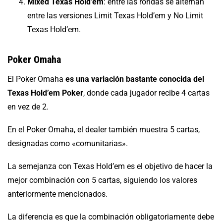
Mixed Texas Hold’em
: entre las rondas se alternan
entre las versiones Limit Texas Hold’em y No Limit
Texas Hold’em.
Poker Omaha
El Poker Omaha
es una variación bastante conocida del
Texas Hold’em Poker
, donde cada jugador recibe 4 cartas
en vez de 2.
En el Poker Omaha, el dealer también muestra 5 cartas,
designadas como «comunitarias».
La semejanza con Texas Hold’em es el objetivo de hacer la
mejor combinación con 5 cartas, siguiendo los valores
anteriormente mencionados.
La diferencia es que la combinación obligatoriamente debe