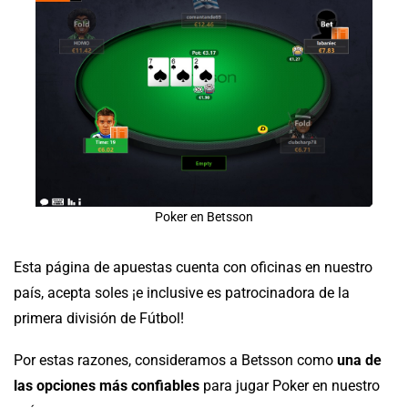
Poker en Betsson
Esta página de apuestas cuenta con oficinas en nuestro
país, acepta soles ¡e inclusive es patrocinadora de la
primera división de Fútbol!
Por estas razones, consideramos a Betsson como
una de
las opciones más confiables
para jugar Poker en nuestro