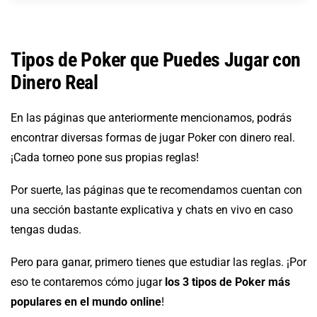
Tipos de Poker que Puedes Jugar con
Dinero Real
En las páginas que anteriormente mencionamos, podrás
encontrar diversas formas de jugar Poker con dinero real.
¡Cada torneo pone sus propias reglas!
Por suerte, las páginas que te recomendamos cuentan con
una sección bastante explicativa y chats en vivo en caso
tengas dudas.
Pero para ganar, primero tienes que estudiar las reglas. ¡Por
eso te contaremos cómo jugar
los 3 tipos de Poker más
populares en el mundo online
!