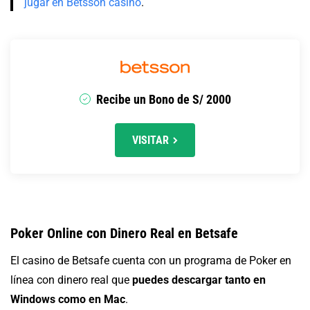
jugar en Betsson casino
.
Recibe un Bono de S/ 2000
VISITAR
Poker Online con Dinero Real en Betsafe
El casino de Betsafe cuenta con un programa de Poker en
línea con dinero real que
puedes descargar tanto en
Windows como en Mac
.