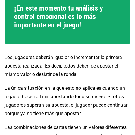
¡En este momento tu análisis y
control emocional es lo más
importante en el juego!
Los jugadores deberán igualar o incrementar la primera
apuesta realizada. Es decir, todos deben de apostar el
mismo valor o desistir de la ronda.
La única situación en la que esto no aplica es cuando un
jugador hace «all in», apostando todo su dinero. Si otros
jugadores superan su apuesta, el jugador puede continuar
porque ya no tiene más que apostar.
Las combinaciones de cartas tienen un valores diferentes,