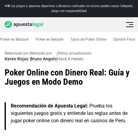
+18
Los juegos y apuestas deportivas a distancia realizados en exceso pueden causar ludopatía.
Juega con responsabilidad.
Poker en Betsson
Poker en Betsafe
Tipos de Poker Online
Opinión Final
Juegos
Poker Online
Redactado por:
Revisado por:
Última actualización
Keren Rojas
Bruno Angulo
Hace 4 meses
Poker Online con Dinero Real: Guía y
Juegos en Modo Demo
Recomendación de Apuesta Legal:
Prueba los
siguientes juegos gratis y entiende las reglas antes de
jugar poker online con dinero real en casinos de Perú.