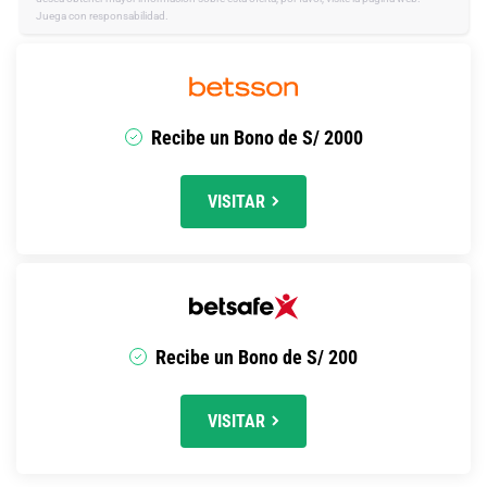
Juega con responsabilidad.
Recibe un Bono de S/ 2000
VISITAR
Recibe un Bono de S/ 200
VISITAR