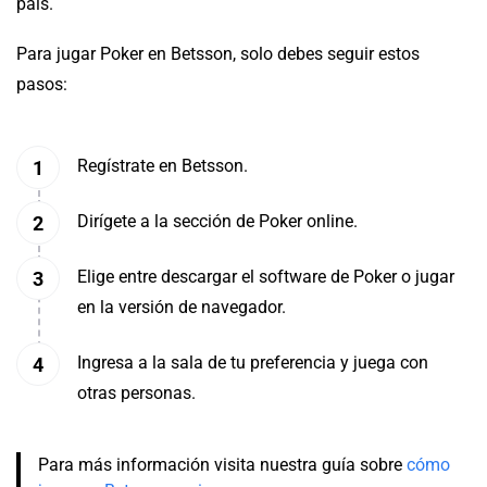
país.
Para jugar Poker en Betsson, solo debes seguir estos
pasos:
Regístrate en Betsson.
Dirígete a la sección de Poker online.
Elige entre descargar el software de Poker o jugar
en la versión de navegador.
Ingresa a la sala de tu preferencia y juega con
otras personas.
Para más información visita nuestra guía sobre
cómo