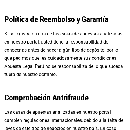
Política de Reembolso y Garantía
Si se registra en una de las casas de apuestas analizadas
en nuestro portal, usted tiene la responsabilidad de
conocerlas antes de hacer algún tipo de depósito, por lo
que pedimos que lea cuidadosamente sus condiciones.
Apuesta Legal Perú no se responsabiliza de lo que suceda
fuera de nuestro dominio.
Comprobación Antrifraude
Las casas de apuestas analizadas en nuestro portal
cumplen regulaciones internacionales, debido a la falta de
leyes de este tipo de negocios en nuestro país. En caso