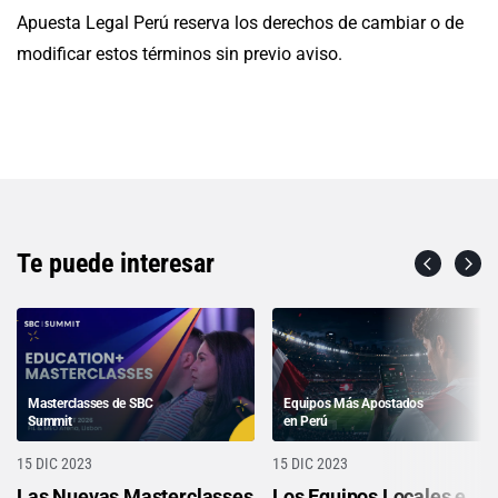
Apuesta Legal Perú reserva los derechos de cambiar o de
modificar estos términos sin previo aviso.
Te puede interesar
Masterclasses de SBC
Equipos Más Apostados
Summit
en Perú
15 DIC 2023
15 DIC 2023
Las Nuevas Masterclasses
Los Equipos Locales e