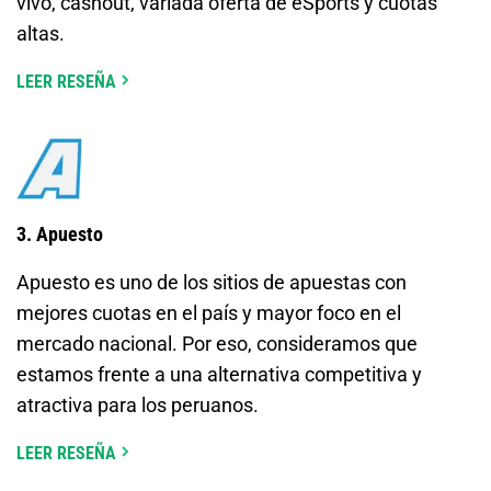
vivo, cashout, variada oferta de eSports y cuotas
altas.
LEER RESEÑA
3. Apuesto
Apuesto es uno de los sitios de apuestas con
mejores cuotas en el país y mayor foco en el
mercado nacional. Por eso, consideramos que
estamos frente a una alternativa competitiva y
atractiva para los peruanos.
LEER RESEÑA