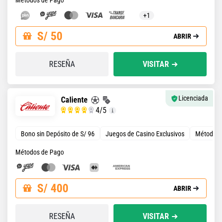
+1
S/ 50
ABRIR
RESEÑA
VISITAR
Licenciada
Caliente
4
/5
Bono sin Depósito de S/ 96
Juegos de Casino Exclusivos
Métodos 
Métodos de Pago
S/ 400
ABRIR
RESEÑA
VISITAR