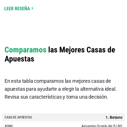
LEER RESEÑA
Comparamos
las Mejores Casas de
Apuestas
En esta tabla comparamos las mejores casas de
apuestas para ayudarte a elegir la alternativa ideal.
Revisa sus características y toma una decisión.
1. Betano
Apuesta Gratis de S/ 80