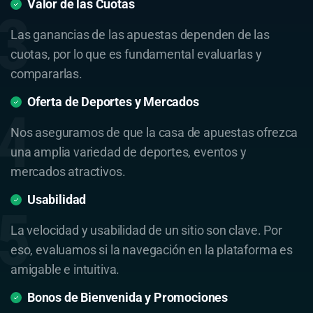
Valor de las Cuotas
Las ganancias de las apuestas dependen de las
cuotas, por lo que es fundamental evaluarlas y
compararlas.
Oferta de Deportes y Mercados
Nos aseguramos de que la casa de apuestas ofrezca
una amplia variedad de deportes, eventos y
mercados atractivos.
Usabilidad
La velocidad y usabilidad de un sitio son clave. Por
eso, evaluamos si la navegación en la plataforma es
amigable e intuitiva.
Bonos de Bienvenida y Promociones