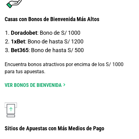
Casas con Bonos de Bienvenida Más Altos
Doradobet
: Bono de S/ 1000
1xBet
: Bono de hasta S/ 1200
Bet365
: Bono de hasta S/ 500
Encuentra bonos atractivos por encima de los S/ 1000
para tus apuestas.
VER BONOS DE BIENVENIDA
Sitios de Apuestas con Más Medios de Pago