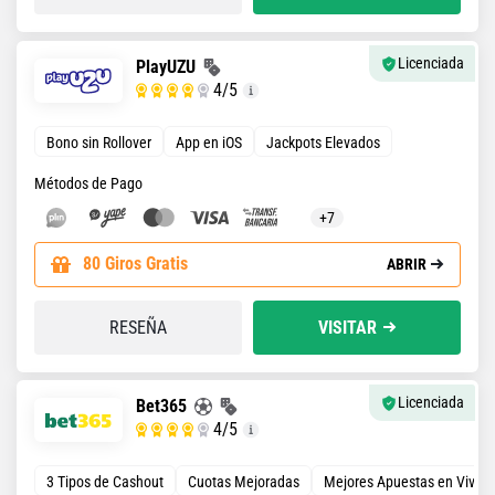
Licenciada
PlayUZU
4
/5
Bono sin Rollover
App en iOS
Jackpots Elevados
Métodos de Pago
+7
80 Giros Gratis
ABRIR
RESEÑA
VISITAR
Licenciada
Bet365
4
/5
3 Tipos de Cashout
Cuotas Mejoradas
Mejores Apuestas en Vivo