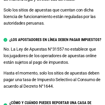
Solo los sitios de apuestas que cuentan con dicha
licencia de funcionamiento están reguladas por las
autoridades peruanas.
¿LOS APOSTADORES EN LÍNEA DEBEN PAGAR IMPUESTOS?
No. La Ley de Apuestas N°31557 no establece que
los jugadores de los operadores de apuestas online
están sujetos al pago de impuestos.
Hasta el momento, solo los sitios de apuestas deben
pagar una tasa de Impuesto Selectivo al Consumo de
acuerdo al Decreto N°1644.
¿CÓMO Y CUÁNDO PUEDES REPORTAR UNA CASA DE