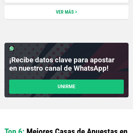
VER MÁS
¡Recibe datos clave para apostar
en nuestro canal de WhatsApp!
UNIRME
Top 6:
Mejores Casas de Apuestas en