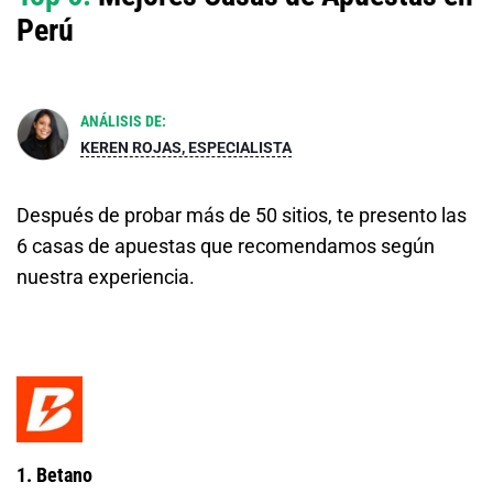
Perú
ANÁLISIS DE:
KEREN ROJAS, ESPECIALISTA
Después de probar más de 50 sitios, te presento las
6 casas de apuestas que recomendamos según
nuestra experiencia.
1. Betano