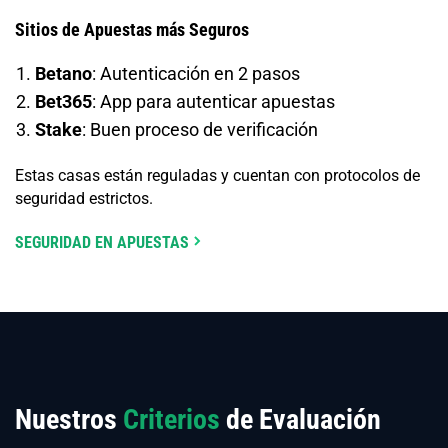
Sitios de Apuestas más Seguros
Betano
: Autenticación en 2 pasos
Bet365
: App para autenticar apuestas
Stake
: Buen proceso de verificación
Estas casas están reguladas y cuentan con protocolos de
seguridad estrictos.
SEGURIDAD EN APUESTAS
Nuestros
Criterios
de Evaluación