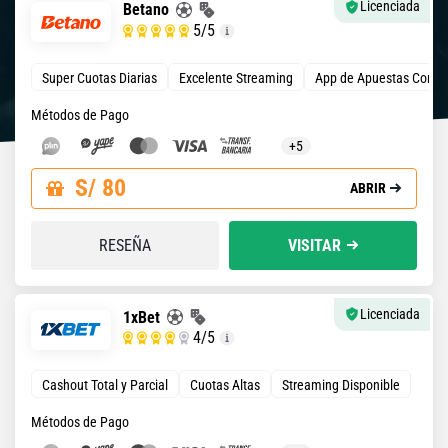
Licenciada
Betano
5
/5
Super Cuotas Diarias
Excelente Streaming
App de Apuestas Compl
Métodos de Pago
+5
S/ 80
ABRIR
RESEÑA
VISITAR
Licenciada
1xBet
4
/5
Cashout Total y Parcial
Cuotas Altas
Streaming Disponible
Métodos de Pago