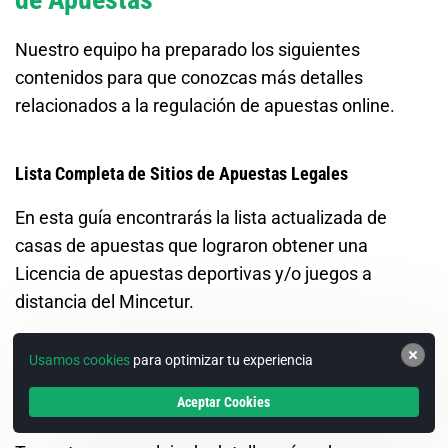
Nuestro equipo ha preparado los siguientes
contenidos para que conozcas más detalles
relacionados a la regulación de apuestas online.
Lista Completa de Sitios de Apuestas Legales
En esta guía encontrarás la lista actualizada de
casas de apuestas que lograron obtener una
Licencia de apuestas deportivas y/o juegos a
distancia del Mincetur.
VER LISTA DE CASAS
Usamos cookies
para optimizar tu experiencia
Aceptar Cookies
Evolución y Beneficios de la Ley de Apuestas