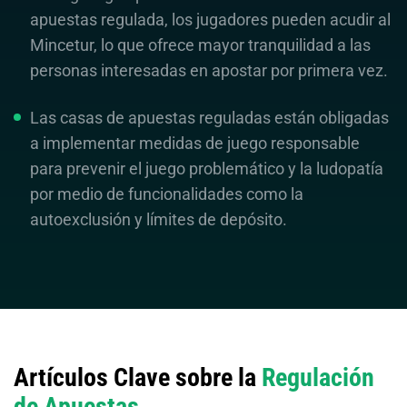
apuestas regulada, los jugadores pueden acudir al
Mincetur, lo que ofrece mayor tranquilidad a las
personas interesadas en apostar por primera vez.
Las casas de apuestas reguladas están obligadas
a implementar medidas de juego responsable
para prevenir el juego problemático y la ludopatía
por medio de funcionalidades como la
autoexclusión y límites de depósito.
Artículos Clave sobre la
Regulación
de Apuestas