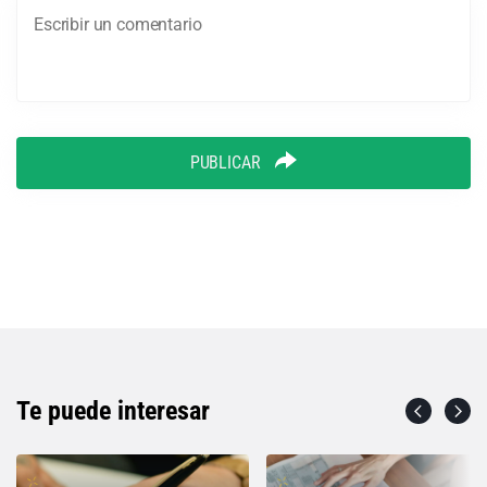
PUBLICAR
Te puede interesar