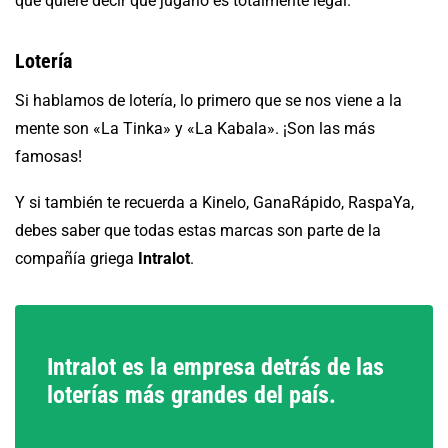
que quiere decir que jugarlo es totalmente legal.
Lotería
Si hablamos de lotería, lo primero que se nos viene a la
mente son «La Tinka» y «La Kabala». ¡Son las más
famosas!
Y si también te recuerda a Kinelo, GanaRápido, RaspaYa,
debes saber que todas estas marcas son parte de la
compañía griega
Intralot
.
Intralot es la empresa detrás de las
loterías más grandes del país.