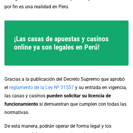
por fin es una realidad en Perú.
¡Las casas de apuestas y casinos
online ya son legales en Perú!
Gracias a la publicación del Decreto Supremo que aprobó
el
reglamento de la Ley Nº 31557
y su entrada en vigencia,
las casas y casinos
pueden solicitar su licencia de
funcionamiento
si demuestran que cumplen con todas las
normativas.
De esta manera, podrán operar de forma legal y los