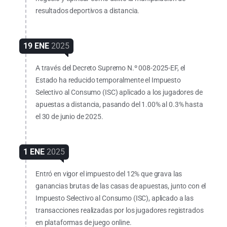
resultados deportivos a distancia.
19 ENE
2025
A través del Decreto Supremo N.º 008-2025-EF, el
Estado ha reducido temporalmente el Impuesto
Selectivo al Consumo (ISC) aplicado a los jugadores de
apuestas a distancia, pasando del 1.00% al 0.3% hasta
el 30 de junio de 2025.
1 ENE
2025
Entró en vigor el impuesto del 12% que grava las
ganancias brutas de las casas de apuestas, junto con el
Impuesto Selectivo al Consumo (ISC), aplicado a las
transacciones realizadas por los jugadores registrados
en plataformas de juego online.