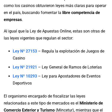
como los casinos obtuvieron leyes más claras para operar
en el país, buscando fomentar la
libre competencia de
empresas
.
Al igual que la Ley de Apuestas Online, estas son otras de
las leyes vigentes que regulan el sector:
Ley Nº 27153
– Regula la explotación de Juegos de
Casino
Ley Nº 21921
– Ley General de Ramos de Loterías
Ley Nº 10293
– Ley para Apostadores de Eventos
Deportivos
El organismo encargado de fiscalizar las leyes
relacionadas a este tipo de mercados es el
Ministerio de
Comercio Exterior y Turismo
(Mincetur), mientras que el