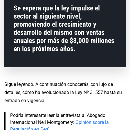
Se espera que la ley impulse el
sector al siguiente nivel,
promoviendo el crecimiento y
desarrollo del mismo con ventas
anuales por más de $3,000 millones
en los próximos años.
Sigue leyendo. A continuación conocerás, con lujo de
detalles, cómo ha evolucionado la Ley Nº 31557 hasta su
entrada en vigencia.
Podría interesarte leer la entrevista al Abogado
Internacional Neil Montgomery:
Opinión sobre la
Regulación en Perú
.