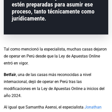
estén preparadas para asumir ese
proceso, tanto técnicamente como
jurídicamente.
Tal como mencionó la especialista, muchas casas dejaron
de operar en Perú desde que la Ley de Apuestas Online
entró en vigor.
Betfair
, una de las casas más reconocidas a nivel
internacional, dejó de operar en Perú tras las
modificaciones en la Ley de Apuestas Online a inicios del
año 2024.
Al igual que Samantha Asensi, el especialista
Jonathan