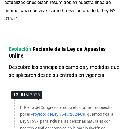
actualizaciones están resumidos en nuestra línea de
tiempo para que veas cómo ha evolucionado la Ley Nº
31557:
Evolución
Reciente de la Ley de Apuestas
Online
Descubre los principales cambios y medidas que
se aplicaron desde su entrada en vigencia.
12 JUN
2025
El Pleno del Congreso, aprobó el dictamen propuesto
por el
Proyecto de Ley 9645/2024-CR
, que modifica la
Ley 31557, para incluir a las personas naturales con
negocio y tipificar como delito la manipulación de