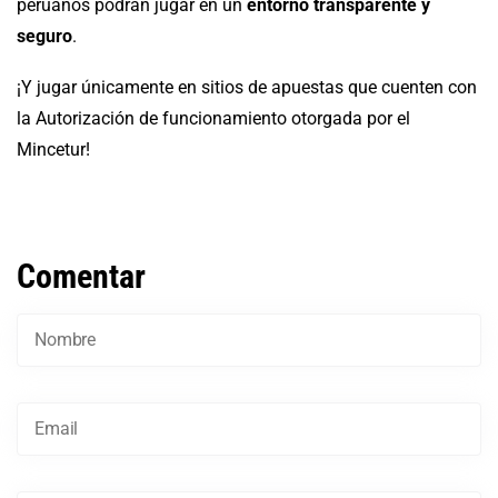
peruanos podrán jugar en un
entorno transparente y
seguro
.
¡Y jugar únicamente en sitios de apuestas que cuenten con
la Autorización de funcionamiento otorgada por el
Mincetur!
Comentar