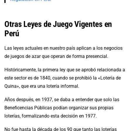
Otras Leyes de Juego Vigentes en
Perú
Las leyes actuales en nuestro país aplican a los negocios
de juegos de azar que operan de forma presencial.
Históricamente, la primera ley que se aprobó relacionada a
este sector es de 1840, cuando se prohibió la «Lotería de
Quina», que era una lotería informal.
Años después, en 1937, se daba a entender que solo las
Beneficencias Públicas podían organizar sus propias
loterías, formalizando esta decisión en 1977.
No fue hasta la década de los 90 que tanto las loterías