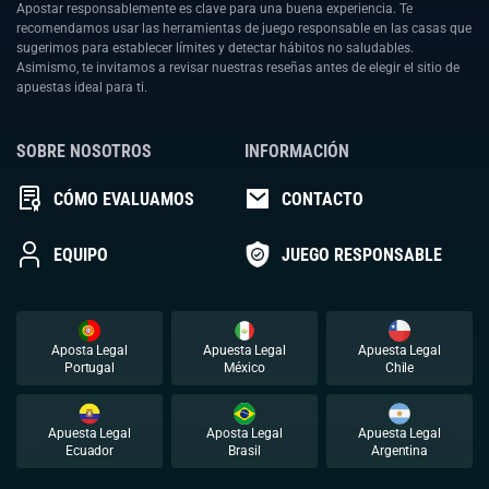
Apostar responsablemente es clave para una buena experiencia. Te
recomendamos usar las herramientas de juego responsable en las casas que
sugerimos para establecer límites y detectar hábitos no saludables.
Asimismo, te invitamos a revisar nuestras reseñas antes de elegir el sitio de
apuestas ideal para ti.
SOBRE NOSOTROS
INFORMACIÓN
CÓMO EVALUAMOS
CONTACTO
EQUIPO
JUEGO RESPONSABLE
Aposta Legal
Apuesta Legal
Apuesta Legal
Portugal
México
Chile
Apuesta Legal
Aposta Legal
Apuesta Legal
Ecuador
Brasil
Argentina