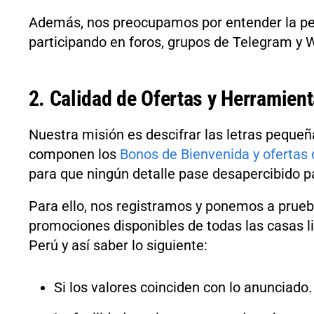
Además, nos preocupamos por entender la pe
participando en foros, grupos de Telegram y
2. Calidad de Ofertas y Herramien
Nuestra misión es descifrar las letras pequeñ
componen los
Bonos de Bienvenida y ofertas 
para que ningún detalle pase desapercibido pa
Para ello, nos registramos y ponemos a prueb
promociones disponibles de todas las casas l
Perú y así saber lo siguiente:
Si los valores coinciden con lo anunciado.