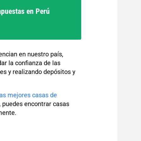
 apuestas en Perú
encian en nuestro país,
ar la confianza de las
s y realizando depósitos y
 las mejores casas de
o, puedes encontrar casas
mente.