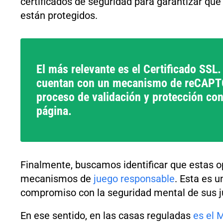
certificados de seguridad para garantizar que
están protegidos.
El más relevante es el Certificado SSL.
cuentan con un mecanismo de reCAPTC
proceso de validación y protección con
página.
Finalmente, buscamos identificar que estas 
mecanismos de
juego responsable
. Esta es 
compromiso con la seguridad mental de sus j
En ese sentido, en las casas reguladas
es el 