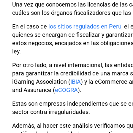
Una vez que conocemos las licencias de las c
cuáles son los órganos fiscalizadores que las
En el caso de
los sitios regulados en Perú
, el
quienes se encargan de fiscalizar y garantiza
estos negocios, encajados en las obligaciones
ley.
Por otro lado, a nivel internacional, las entid
para garantizar la credibilidad de una marca s
iGaming Association (
IBIA
) y la eCommerce a
and Assurance (
eCOGRA
).
Estas son empresas independientes que se e
sector contra irregularidades.
Además, al hacer este análisis verificamos q