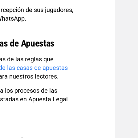
rcepción de sus jugadores,
 WhatsApp.
tas de Apuestas
as de las reglas que
de las casas de apuestas
ra nuestros lectores.
a los procesos de las
istadas en Apuesta Legal