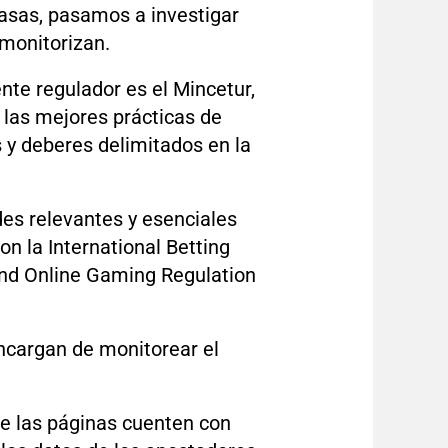
asas, pasamos a investigar
 monitorizan.
 ente regulador es el Mincetur,
r las mejores prácticas de
 y deberes delimitados en la
ades relevantes y esenciales
on la International Betting
nd Online Gaming Regulation
ncargan de monitorear el
ue las páginas cuenten con