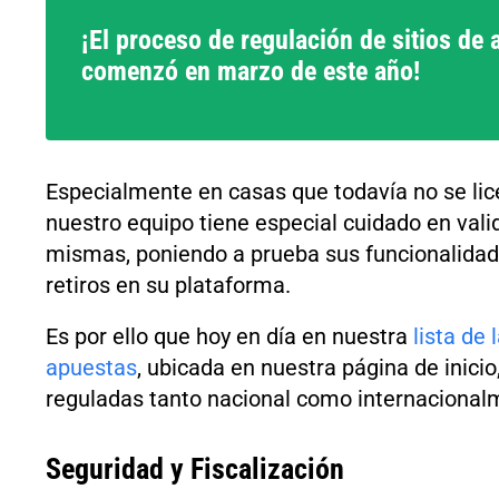
¡El proceso de regulación de sitios de
comenzó en marzo de este año!
Especialmente en casas que todavía no se lic
nuestro equipo tiene especial cuidado en valid
mismas, poniendo a prueba sus funcionalidade
retiros en su plataforma.
Es por ello que hoy en día en nuestra
lista de
apuestas
, ubicada en nuestra página de inici
reguladas tanto nacional como internacional
Seguridad y Fiscalización