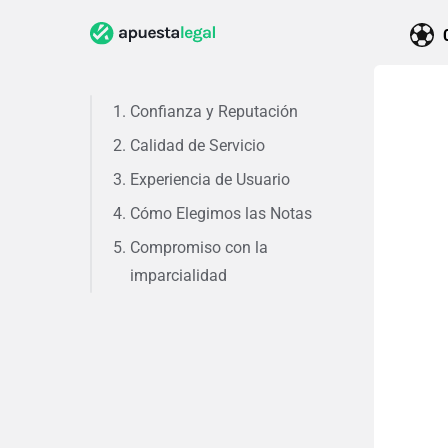
Confianza y Reputación
Calidad de Servicio
Experiencia de Usuario
Cómo Elegimos las Notas
Compromiso con la
imparcialidad