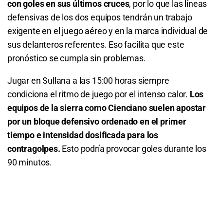
con goles en sus últimos cruces
, por lo que las líneas
defensivas de los dos equipos tendrán un trabajo
exigente en el juego aéreo y en la marca individual de
sus delanteros referentes. Eso facilita que este
pronóstico se cumpla sin problemas.
Jugar en Sullana a las 15:00 horas siempre
condiciona el ritmo de juego por el intenso calor.
Los
equipos de la sierra como Cienciano suelen apostar
por un bloque defensivo ordenado en el primer
tiempo e intensidad dosificada para los
contragolpes.
Esto podría provocar goles durante los
90 minutos.