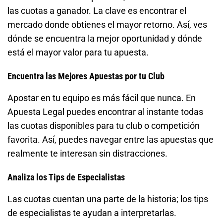
las cuotas a ganador. La clave es encontrar el
mercado donde obtienes el mayor retorno. Así, ves
dónde se encuentra la mejor oportunidad y dónde
está el mayor valor para tu apuesta.
Encuentra las Mejores Apuestas por tu Club
Apostar en tu equipo es más fácil que nunca. En
Apuesta Legal puedes encontrar al instante todas
las cuotas disponibles para tu club o competición
favorita. Así, puedes navegar entre las apuestas que
realmente te interesan sin distracciones.
Analiza los Tips de Especialistas
Las cuotas cuentan una parte de la historia; los tips
de especialistas te ayudan a interpretarlas.