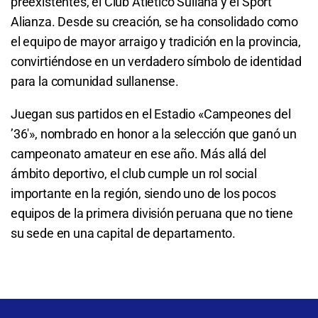
preexistentes, el Club Atlético Sullana y el Sport
Alianza. Desde su creación, se ha consolidado como
el equipo de mayor arraigo y tradición en la provincia,
convirtiéndose en un verdadero símbolo de identidad
para la comunidad sullanense.
Juegan sus partidos en el Estadio «Campeones del
’36′», nombrado en honor a la selección que ganó un
campeonato amateur en ese año. Más allá del
ámbito deportivo, el club cumple un rol social
importante en la región, siendo uno de los pocos
equipos de la primera división peruana que no tiene
su sede en una capital de departamento.