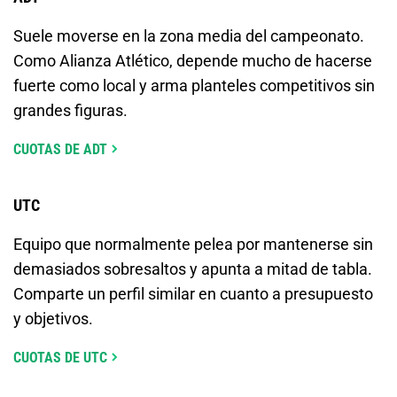
Suele moverse en la zona media del campeonato.
Como Alianza Atlético, depende mucho de hacerse
fuerte como local y arma planteles competitivos sin
grandes figuras.
CUOTAS DE ADT
UTC
Equipo que normalmente pelea por mantenerse sin
demasiados sobresaltos y apunta a mitad de tabla.
Comparte un perfil similar en cuanto a presupuesto
y objetivos.
CUOTAS DE UTC