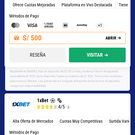
Ofrece Cuotas Mejoradas
Plataforma en Vivo Destacada
Tiene 3 T
Métodos de Pago
+1
S/ 500
ABRIR
RESEÑA
VISITAR
Regístrate en Bet365, haz un depósito de S/ 20 o más y recibe un bono de apuesta
equivalente al 100% de tu depósito, hasta un máximo de S/ 500. Promoción exclusiva
para nuevos clientes. Las ganancias no incluyen el importe de los bonos de apuesta.
Juega con responsabilidad.
1xBet
4
/5
Alta Oferta de Mercados
Cuotas Muy Competitivas
Surtida Varied
Métodos de Pago