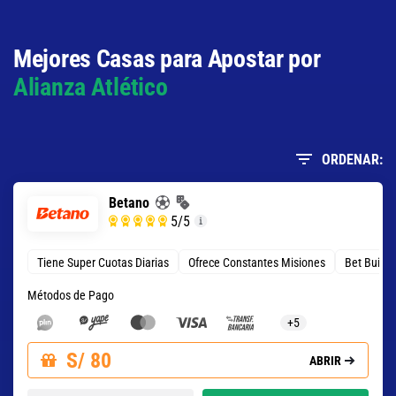
Mejores Casas para Apostar por
Alianza Atlético
ORDENAR:
Betano
5
/5
Tiene Super Cuotas Diarias
Ofrece Constantes Misiones
Bet Build
Métodos de Pago
+5
S/ 80
ABRIR