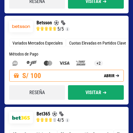
Total de Tarjetas - Menos de 0.5
RESEÑA
VISITAR
9.50
S/ 95
S/ 85
Betsson
5
/5
Total de Goles - Más de 1.5
1.26
S/ 12,60
S/ 2,60
Variados Mercados Especiales
Cuotas Elevadas en Partidos Clave
Métodos de Pago
+2
S/ 100
ABRIR
RESEÑA
VISITAR
Bet365
4
/5