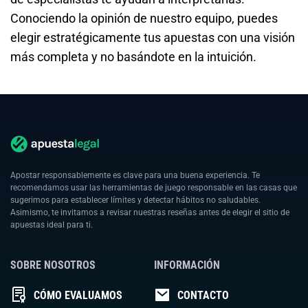
Conociendo la opinión de nuestro equipo, puedes
elegir estratégicamente tus apuestas con una visión
más completa y no basándote en la intuición.
Apostar responsablemente es clave para una buena experiencia. Te
recomendamos usar las herramientas de juego responsable en las casas que
sugerimos para establecer límites y detectar hábitos no saludables.
Asimismo, te invitamos a revisar nuestras reseñas antes de elegir el sitio de
apuestas ideal para ti.
SOBRE NOSOTROS
INFORMACIÓN
CÓMO EVALUAMOS
CONTACTO