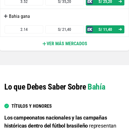
3.52
S/ 35,20
S/ 25,20
Bahia o Vasco da Gama
Bahia gana
1.30
S/ 13
S/ 3
2.14
S/ 21,40
S/ 11,40
Vasco da Gama o Empate
VER MÁS MERCADOS
Ambos Equipos Anotan - Sí
1.85
S/ 18,50
S/ 8,50
1.70
S/ 17
S/ 7
Total de Goles - Más de 0.5
Ambos Equipos Anotan - No
1.06
S/ 10,60
S/ 0,60
Lo que Debes Saber Sobre
Bahía
2.10
S/ 21
S/ 11
Total de Goles - Más de 1.5
Chapecoense o Empate
1.29
S/ 12,90
S/ 2,90
TÍTULOS Y HONORES
1.72
S/ 17,20
S/ 7,20
Total de Goles - Menos de 1.5
Los campeonatos nacionales y las campañas
históricas dentro del fútbol brasileño
representan
Chapecoense o Bahia
3.70
S/ 37
S/ 27