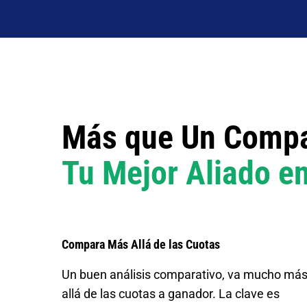
Más que Un Compa
Tu Mejor Aliado e
Compara Más Allá de las Cuotas
Un buen análisis comparativo, va mucho má
allá de las cuotas a ganador. La clave es