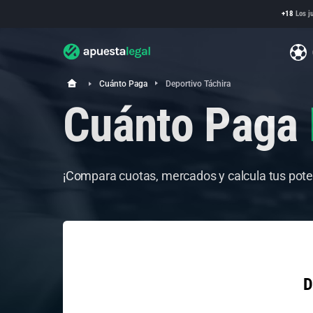
+18
Los ju
Cuánto Paga
Deportivo Táchira
Cuánto Paga
¡Compara cuotas, mercados y calcula tus pote
D