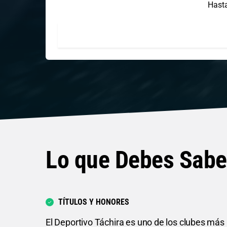
Hasta
Lo que Debes Sabe
TÍTULOS Y HONORES
El Deportivo Táchira es uno de los clubes más 