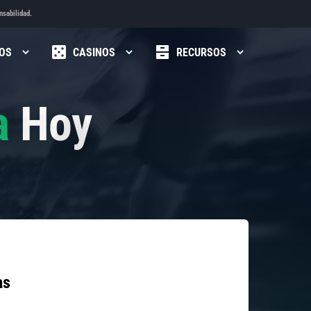
nsabilidad.
OS
CASINOS
RECURSOS
a
Hoy
as