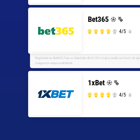
Bet365
4
/5
Regístrate en Bet365, haz un depósito de S/ 20 o más y recibe un bono de ap
Juega con responsabilidad.
1xBet
4
/5