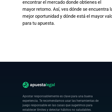
encontrar el mercado donde obtienes el
mayor retorno. Así, ves dónde se encuentra l
mejor oportunidad y dónde está el mayor val
para tu apuesta.
Apostar responsablemente es clave para una buena
experiencia. Te recomendamos usar las herramientas de
juego responsable en las casas que sugerimos para
establecer límites y detectar hábitos no saludables.