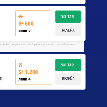
VISITAR
S/ 500
RESEÑA
ABRIR
clientes. Las ganancias no incluyen el importe de los bonos de apuesta.
VISITAR
S/ 1.200
RESEÑA
+5
ABRIR