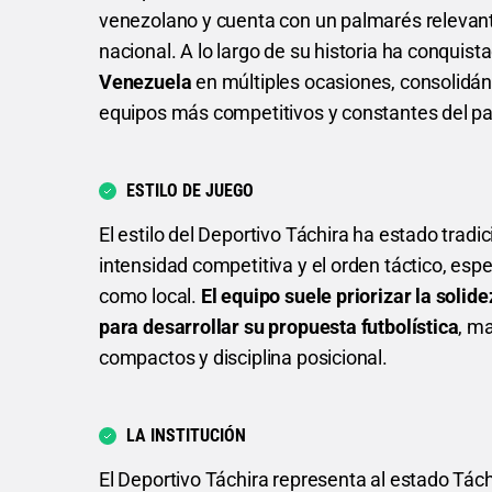
venezolano y cuenta con un palmarés relevant
nacional. A lo largo de su historia ha conquist
Venezuela
en múltiples ocasiones, consolidá
equipos más competitivos y constantes del pa
ESTILO DE JUEGO
El estilo del Deportivo Táchira ha estado trad
intensidad competitiva y el orden táctico, es
como local.
El equipo suele priorizar la soli
para desarrollar su propuesta futbolística
, m
compactos y disciplina posicional.
LA INSTITUCIÓN
El Deportivo Táchira representa al estado Tách