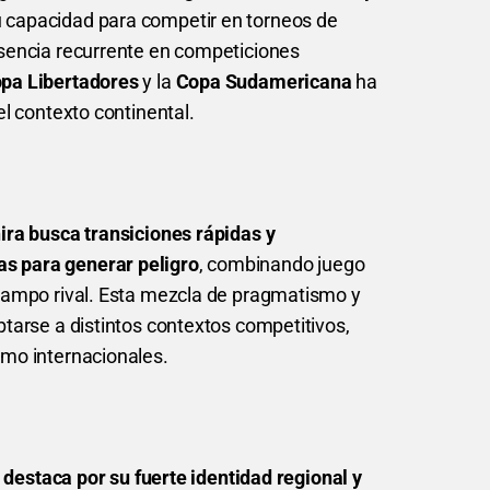
u capacidad para competir en torneos de
esencia recurrente en competiciones
pa Libertadores
y la
Copa Sudamericana
ha
el contexto continental.
ira busca transiciones rápidas y
s para generar peligro
, combinando juego
 campo rival. Esta mezcla de pragmatismo y
ptarse a distintos contextos competitivos,
omo internacionales.
b destaca por su fuerte identidad regional y