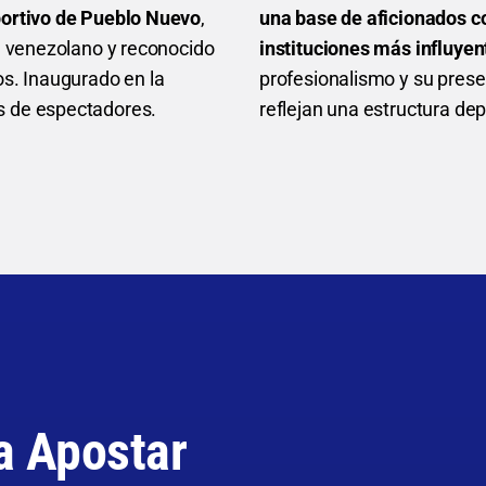
portivo de Pueblo Nuevo
,
una base de aficionados co
l venezolano y reconocido
instituciones más influyen
os. Inaugurado en la
profesionalismo y su pres
s de espectadores.
reflejan una estructura dep
a Apostar