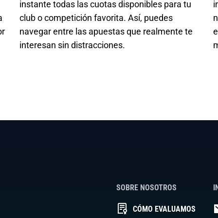
instante todas las cuotas disponibles para tu
i
a
club o competición favorita. Así, puedes
n
or
navegar entre las apuestas que realmente te
e
interesan sin distracciones.
m
SOBRE NOSOTROS
I
CÓMO EVALUAMOS