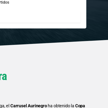
rtidos
ra
ga, el
Carrusel Aurinegro
ha obtenido la
Copa