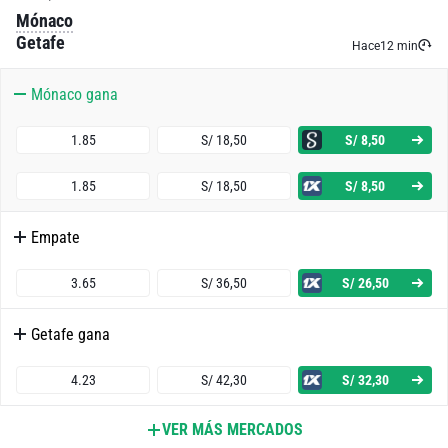
Mónaco
Getafe
Hace
12 min
Mónaco gana
1.85
S/ 18,50
S/ 8,50
1.85
S/ 18,50
S/ 8,50
Empate
3.65
S/ 36,50
S/ 26,50
Getafe gana
4.23
S/ 42,30
S/ 32,30
VER MÁS MERCADOS
Ambos Equipos Anotan - Sí