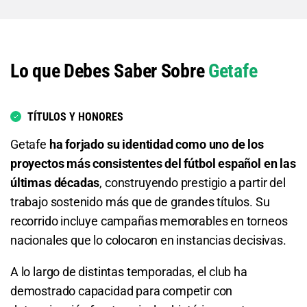
2.75
S/ 27,50
S/ 17,50
Total de Goles - Más de 0.5
Ambos Equipos Anotan - No
1.17
S/ 11,70
S/ 1,70
Lo que Debes Saber Sobre
Getafe
1.47
S/ 14,70
S/ 4,70
Total de Goles - Más de 1.5
Getafe o Empate
1.70
S/ 17
S/ 7
TÍTULOS Y HONORES
1.20
S/ 12
S/ 2
Total de Goles - Menos de 1.5
Getafe
ha forjado su identidad como uno de los
proyectos más consistentes del fútbol español en las
Getafe o Racing Santander
2.18
S/ 21,80
S/ 11,80
últimas décadas
, construyendo prestigio a partir del
trabajo sostenido más que de grandes títulos. Su
1.40
S/ 14
S/ 4
Total de Goles - Más de 2.5
recorrido incluye campañas memorables en torneos
Racing Santander o Empate
3.20
S/ 32
S/ 22
nacionales que lo colocaron en instancias decisivas.
2.03
S/ 20,30
S/ 10,30
Total de Goles - Menos de 2.5
A lo largo de distintas temporadas, el club ha
demostrado capacidad para competir con
Total de Goles - Más de 0.5
1.38
S/ 13,80
S/ 3,80