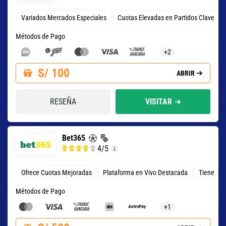
Variados Mercados Especiales
Cuotas Elevadas en Partidos Clave
Métodos de Pago
+2
S/ 100
ABRIR
RESEÑA
VISITAR
Bet365
4
/5
Ofrece Cuotas Mejoradas
Plataforma en Vivo Destacada
Tiene 3 T
Métodos de Pago
+1