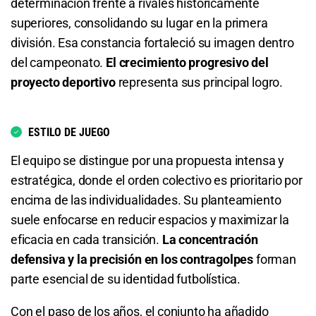
determinación frente a rivales históricamente
superiores, consolidando su lugar en la primera
1.16
S/ 11,60
S/ 1,60
Total de Goles - Más de 3.5
división. Esa constancia fortaleció su imagen dentro
del campeonato.
El crecimiento progresivo del
Total de Goles - Más de 1.5
6.39
S/ 63,90
S/ 53,90
proyecto deportivo
representa sus principal logro.
1.70
S/ 17
S/ 7
Total de Goles - Menos de 3.5
Total de Goles - Menos de 1.5
ESTILO DE JUEGO
1.13
S/ 11,30
S/ 1,30
El equipo se distingue por una propuesta intensa y
2.18
S/ 21,80
S/ 11,80
Total de Goles - Más de 4.5
estratégica, donde el orden colectivo es prioritario por
encima de las individualidades. Su planteamiento
Total de Goles - Más de 2.5
15.00
S/ 150
S/ 140
suele enfocarse en reducir espacios y maximizar la
3.05
S/ 30,50
S/ 20,50
Total de Goles - Menos de 4.5
eficacia en cada transición.
La concentración
defensiva y la precisión en los contragolpes
forman
Total de Goles - Menos de 2.5
1.04
S/ 10,40
S/ 0,40
parte esencial de su identidad futbolística.
1.38
S/ 13,80
S/ 3,80
Total de Tarjetas - Menos de 0.5
Con el paso de los años, el conjunto ha añadido