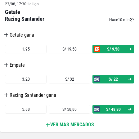
23/08, 17:30
•
LaLiga
2.50
S/ 25
S/ 15
Getafe
Racing Santander
Ambos Equipos Anotan - No
Hace
10 min
Getafe gana
1.57
S/ 15,70
S/ 5,70
1.95
S/ 19,50
S/ 9,50
Alavés o Empate
Empate
1.32
S/ 13,20
S/ 3,20
3.20
S/ 32
S/ 22
Alavés o Getafe
Racing Santander gana
1.47
S/ 14,70
S/ 4,70
5.88
S/ 58,80
S/ 48,80
Getafe o Empate
VER MÁS MERCADOS
Ambos Equipos Anotan - Sí
1.63
S/ 16,30
S/ 6,30