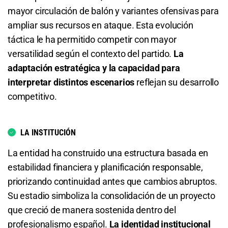
mayor circulación de balón y variantes ofensivas para
Total de Goles - Más de 3.5
5.20
S/ 52
S/ 42
ampliar sus recursos en ataque. Esta evolución
táctica le ha permitido competir con mayor
6.33
S/ 63,30
S/ 53,30
Total de Goles - Más de 1.5
versatilidad según el contexto del partido.
La
Total de Goles - Menos de 3.5
1.68
S/ 16,80
S/ 6,80
adaptación estratégica y la capacidad para
interpretar distintos escenarios
reflejan su desarrollo
1.12
S/ 11,20
S/ 1,20
competitivo.
Total de Goles - Más de 4.5
LA INSTITUCIÓN
11.75
S/ 117,50
S/ 107,50
La entidad ha construido una estructura basada en
Total de Goles - Menos de 4.5
estabilidad financiera y planificación responsable,
priorizando continuidad antes que cambios abruptos.
1.04
S/ 10,40
S/ 0,40
Su estadio simboliza la consolidación de un proyecto
que creció de manera sostenida dentro del
Total de Tarjetas - Menos de 0.5
profesionalismo español.
La identidad institucional