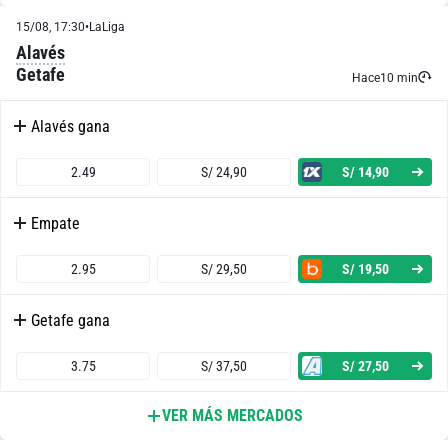
15/08, 17:30
•
LaLiga
1.75
S/ 17,50
S/ 7,50
Alavés
Getafe
Ambos Equipos Anotan - No
Hace
10 min
Alavés gana
2.04
S/ 20,40
S/ 10,40
2.49
S/ 24,90
S/ 14,90
Mónaco o Empate
Empate
1.23
S/ 12,30
S/ 2,30
2.95
S/ 29,50
S/ 19,50
Mónaco o Getafe
Getafe gana
1.30
S/ 13
S/ 3
3.75
S/ 37,50
S/ 27,50
Getafe o Empate
VER MÁS MERCADOS
Ambos Equipos Anotan - Sí
1.95
S/ 19,50
S/ 9,50