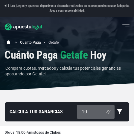
+18
Los juegos y apuestas deportivas a distancia realizados en exceso pueden causar ludopatía.
Juega con responsabilidad.
Cuánto Paga
Getafe
Cuánto Paga
Getafe
Hoy
¡Compara cuotas, mercados y calcula tus potenciales ganancias
apostando por Getafe!
CALCULA TUS GANANCIAS
S/
06/08, 18:00
•
Amistosos de Clubes