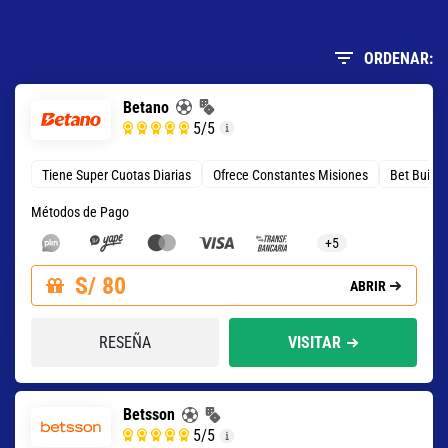
ORDENAR:
Betano
5
/5
Tiene Super Cuotas Diarias
Ofrece Constantes Misiones
Bet Build
Métodos de Pago
+5
S/ 80
ABRIR
RESEÑA
VISITAR
Betsson
5
/5