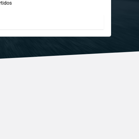
rtidos