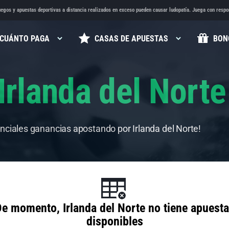
egos y apuestas deportivas a distancia realizados en exceso pueden causar ludopatía. Juega con respo
CUÁNTO PAGA
CASAS DE APUESTAS
BON
Irlanda del Norte
nciales ganancias apostando por Irlanda del Norte!
e momento, Irlanda del Norte no tiene apuest
disponibles