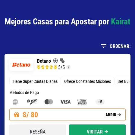
Mejores Casas para Apostar por
Kairat
ORDENAR:
Betano
5
/5
Tiene Super Cuotas Diarias
Ofrece Constantes Misiones
Bet Build
Métodos de Pago
+5
S/ 80
ABRIR
RESEÑA
VISITAR