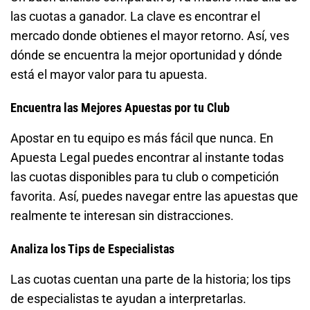
las cuotas a ganador. La clave es encontrar el
mercado donde obtienes el mayor retorno. Así, ves
dónde se encuentra la mejor oportunidad y dónde
está el mayor valor para tu apuesta.
Encuentra las Mejores Apuestas por tu Club
Apostar en tu equipo es más fácil que nunca. En
Apuesta Legal puedes encontrar al instante todas
las cuotas disponibles para tu club o competición
favorita. Así, puedes navegar entre las apuestas que
realmente te interesan sin distracciones.
Analiza los Tips de Especialistas
Las cuotas cuentan una parte de la historia; los tips
de especialistas te ayudan a interpretarlas.