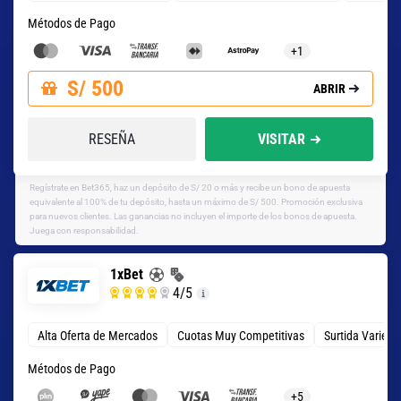
Métodos de Pago
+1
S/ 500
ABRIR
RESEÑA
VISITAR
Regístrate en Bet365, haz un depósito de S/ 20 o más y recibe un bono de apuesta
equivalente al 100% de tu depósito, hasta un máximo de S/ 500. Promoción exclusiva
para nuevos clientes. Las ganancias no incluyen el importe de los bonos de apuesta.
Juega con responsabilidad.
1xBet
4
/5
Alta Oferta de Mercados
Cuotas Muy Competitivas
Surtida Varied
Métodos de Pago
+5