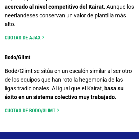
acercado al nivel competitivo del Kairat.
Aunque los
neerlandeses conservan un valor de plantilla más
alto.
CUOTAS DE AJAX
Bodo/Glimt
Bodø/Glimt se sitúa en un escalón similar al ser otro
de los equipos que han roto la hegemonía de las
ligas tradicionales. Al igual que el Kairat,
basa su
éxito en un sistema colectivo muy trabajado.
CUOTAS DE BODO/GLIMT