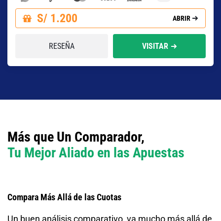
S/ 1.200
ABRIR
RESEÑA
VISITAR
Más que Un Comparador,
Tu Mejor Aliado en las Apuestas
Compara Más Allá de las Cuotas
Un buen análisis comparativo, va mucho más allá de