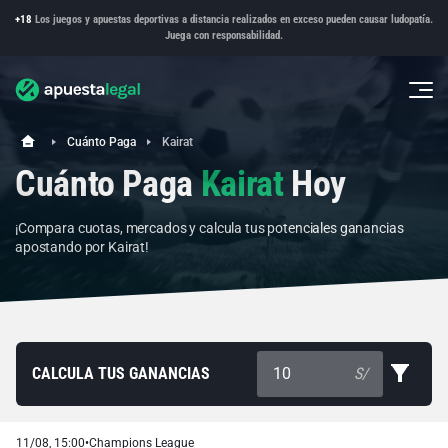
+18
Los juegos y apuestas deportivas a distancia realizados en exceso pueden causar ludopatía.
Juega con responsabilidad.
Cuánto Paga
Kairat
Cuánto Paga
Kairat
Hoy
¡Compara cuotas, mercados y calcula tus potenciales ganancias
apostando por Kairat!
CALCULA TUS GANANCIAS
S/
11/08, 15:00
•
Champions League