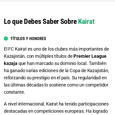
1.95
S/ 19,50
S/ 9,50
Lo que Debes Saber Sobre
Kairat
Ambos Equipos Anotan - No
1.79
S/ 17,90
S/ 7,90
TÍTULOS Y HONORES
Kairat o Empate
El FC Kairat es uno de los clubes más importantes de
Kazajistán, con múltiples títulos de
Premier League
1.47
S/ 14,70
S/ 4,70
kazaja
que han marcado su dominio local. También
ha ganado varias ediciones de la Copa de Kazajistán,
Kairat o Levski Sofia
reforzando su prestigio en el país. Su regularidad en
1.35
S/ 13,50
S/ 3,50
las últimas décadas lo sostiene como un competidor
constante.
Levski Sofia o Empate
A nivel internacional, Kairat ha tenido participaciones
1.55
S/ 15,50
S/ 5,50
destacadas en competiciones europeas. Ha logrado