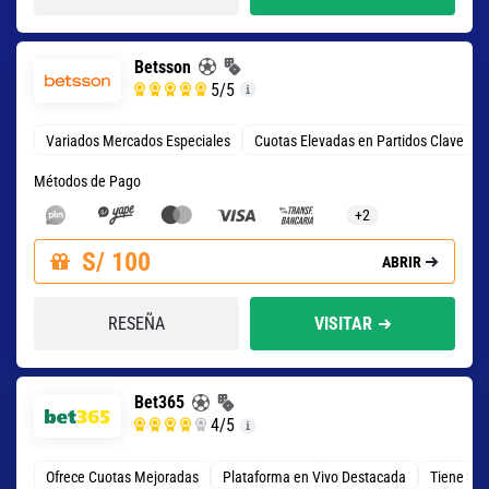
Betsson
5
/5
Variados Mercados Especiales
Cuotas Elevadas en Partidos Clave
Métodos de Pago
+2
S/ 100
ABRIR
RESEÑA
VISITAR
Bet365
4
/5
Ofrece Cuotas Mejoradas
Plataforma en Vivo Destacada
Tiene 3 T