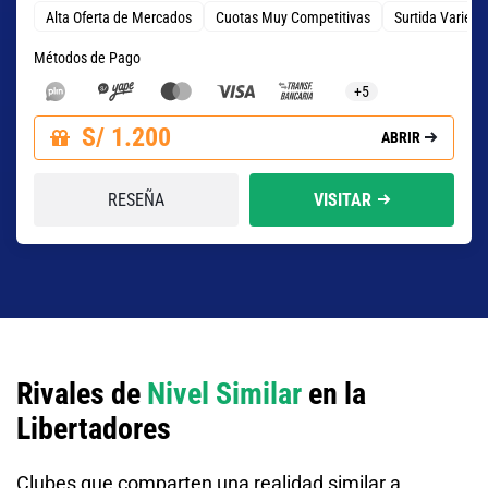
Alta Oferta de Mercados
Cuotas Muy Competitivas
Surtida Varied
Métodos de Pago
+5
S/ 1.200
ABRIR
RESEÑA
VISITAR
Rivales de
Nivel Similar
en la
Libertadores
Clubes que comparten una realidad similar a