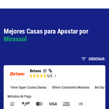
Total de Tarjetas - Menos de 0.5
8.50
S/ 85
S/ 75
Mejores Casas para Apostar por
Mirassol
ORDENAR:
Betano
5
/5
Tiene Super Cuotas Diarias
Ofrece Constantes Misiones
Bet Build
Métodos de Pago
+5