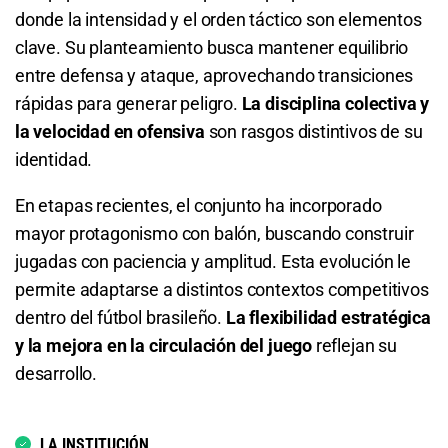
donde la intensidad y el orden táctico son elementos
Total de Goles - Más de 2.5
8.47
S/ 84,70
S/ 74,70
Total de Córners - Menos de 8.5
clave. Su planteamiento busca mantener equilibrio
2.12
S/ 21,20
S/ 11,20
Total de Goles - Menos de 4.5
3.00
S/ 30
S/ 20
entre defensa y ataque, aprovechando transiciones
rápidas para generar peligro.
La disciplina colectiva y
Total de Goles - Menos de 2.5
1.08
S/ 10,80
S/ 0,80
Total de Córners - Más de 9.5
la velocidad en ofensiva
son rasgos distintivos de su
identidad.
1.72
S/ 17,20
S/ 7,20
Se Clasificará Mirassol
1.55
S/ 15,50
S/ 5,50
En etapas recientes, el conjunto ha incorporado
Total de Goles - Más de 3.5
1.85
S/ 18,50
S/ 8,50
Total de Córners - Menos de 9.5
mayor protagonismo con balón, buscando construir
jugadas con paciencia y amplitud. Esta evolución le
3.80
S/ 38
S/ 28
Se Clasificará Liga de Quito
2.22
S/ 22,20
S/ 12,20
permite adaptarse a distintos contextos competitivos
Total de Goles - Menos de 3.5
1.85
S/ 18,50
S/ 8,50
Total de Córners - Más de 10.5
dentro del fútbol brasileño.
La flexibilidad estratégica
y la mejora en la circulación del juego
reflejan su
1.27
S/ 12,70
S/ 2,70
Total de Tarjetas - Menos de 0.5
1.95
S/ 19,50
S/ 9,50
desarrollo.
Total de Goles - Más de 4.5
7.10
S/ 71
S/ 61
Total de Córners - Menos de 10.5
LA INSTITUCIÓN