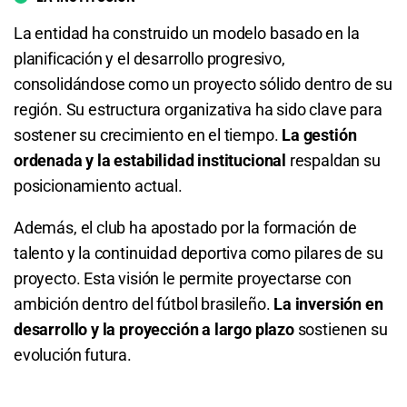
7.25
S/ 72,50
S/ 62,50
Total de Goles - Más de 1.5
1.75
S/ 17,50
S/ 7,50
La entidad ha construido un modelo basado en la
Total de Goles - Menos de 4.5
1.40
S/ 14
S/ 4
Total de Córners - Más de 11.5
planificación y el desarrollo progresivo,
consolidándose como un proyecto sólido dentro de su
1.10
S/ 11
S/ 1
2.52
S/ 25,20
S/ 15,20
región. Su estructura organizativa ha sido clave para
sostener su crecimiento en el tiempo.
La gestión
Total de Tarjetas - Menos de 0.5
Total de Córners - Menos de 11.5
ordenada y la estabilidad institucional
respaldan su
8.00
S/ 80
S/ 70
posicionamiento actual.
1.45
S/ 14,50
S/ 4,50
Además, el club ha apostado por la formación de
Total de Goles - Más de 1.5
Total de Córners - Más de 12.5
talento y la continuidad deportiva como pilares de su
1.34
S/ 13,40
S/ 3,40
3.40
S/ 34
S/ 24
proyecto. Esta visión le permite proyectarse con
ambición dentro del fútbol brasileño.
La inversión en
Total de Córners - Menos de 12.5
desarrollo y la proyección a largo plazo
sostienen su
evolución futura.
1.26
S/ 12,60
S/ 2,60