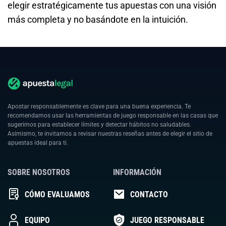
elegir estratégicamente tus apuestas con una visión
más completa y no basándote en la intuición.
Apostar responsablemente es clave para una buena experiencia. Te
recomendamos usar las herramientas de juego responsable en las casas que
sugerimos para establecer límites y detectar hábitos no saludables.
Asimismo, te invitamos a revisar nuestras reseñas antes de elegir el sitio de
apuestas ideal para ti.
SOBRE NOSOTROS
INFORMACIÓN
CÓMO EVALUAMOS
CONTACTO
EQUIPO
JUEGO RESPONSABLE