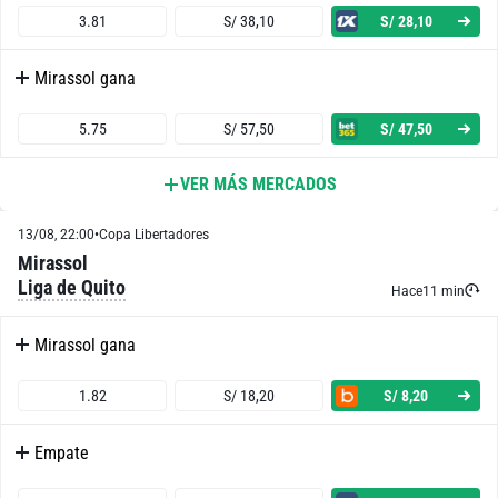
3.81
S/ 38,10
S/ 28,10
Mirassol gana
5.75
S/ 57,50
S/ 47,50
VER MÁS MERCADOS
Ambos Equipos Anotan - Sí
13/08, 22:00
•
Copa Libertadores
1.95
S/ 19,50
S/ 9,50
Mirassol
Liga de Quito
Ambos Equipos Anotan - No
Hace
11 min
Mirassol gana
1.86
S/ 18,60
S/ 8,60
1.82
S/ 18,20
S/ 8,20
Cruzeiro o Empate
Empate
1.17
S/ 11,70
S/ 1,70