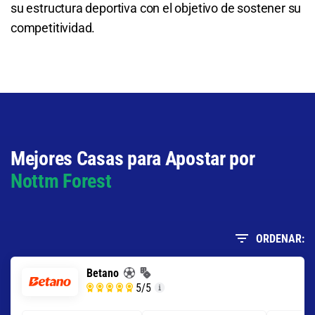
su estructura deportiva con el objetivo de sostener su
9.00
S/ 90
S/ 80
competitividad.
Total de Goles - Más de 1.5
1.30
S/ 13
S/ 3
Mejores Casas para Apostar por
Nottm Forest
ORDENAR:
Betano
5
/5