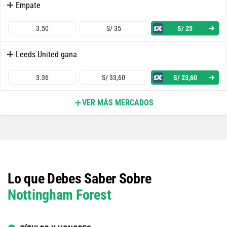
Empate
3.50
S/ 35
S/ 25
Leeds United gana
3.36
S/ 33,60
S/ 23,60
VER MÁS MERCADOS
Ambos Equipos Anotan - Sí
1.75
S/ 17,50
S/ 7,50
Ambos Equipos Anotan - No
Lo que Debes Saber Sobre
2.10
S/ 21
S/ 11
Nottingham Forest
Nottingham Forest o Empate
1.37
S/ 13,70
S/ 3,70