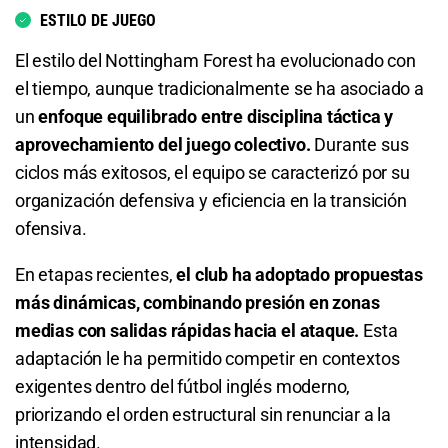
ESTILO DE JUEGO
3.55
S/ 35,50
S/ 25,50
El estilo del Nottingham Forest ha evolucionado con
Total de Goles - Más de 2.5
el tiempo, aunque tradicionalmente se ha asociado a
un
enfoque equilibrado entre disciplina táctica y
1.91
S/ 19,10
S/ 9,10
aprovechamiento del juego colectivo.
Durante sus
ciclos más exitosos, el equipo se caracterizó por su
Total de Goles - Menos de 2.5
organización defensiva y eficiencia en la transición
ofensiva.
1.91
S/ 19,10
S/ 9,10
En etapas recientes,
el club ha adoptado propuestas
Total de Goles - Más de 3.5
más dinámicas, combinando presión en zonas
3.29
S/ 32,90
S/ 22,90
medias con salidas rápidas hacia el ataque.
Esta
adaptación le ha permitido competir en contextos
Total de Goles - Menos de 3.5
exigentes dentro del fútbol inglés moderno,
priorizando el orden estructural sin renunciar a la
1.35
S/ 13,50
S/ 3,50
intensidad.