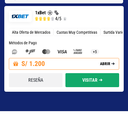
1xBet
4
/5
Alta Oferta de Mercados
Cuotas Muy Competitivas
Surtida Varied
Métodos de Pago
+5
S/ 1.200
ABRIR
RESEÑA
VISITAR