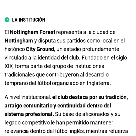
Total de Goles - Más de 4.5
LA INSTITUCIÓN
6.62
S/ 66,20
S/ 56,20
El
Nottingham Forest
representa a la ciudad de
Total de Goles - Menos de 4.5
Nottingham
y disputa sus partidos como local en el
histórico
City Ground
, un estadio profundamente
1.13
S/ 11,30
S/ 1,30
vinculado a la identidad del club. Fundado en el siglo
XIX, forma parte del grupo de instituciones
Total de Goles - Más de 6.5
tradicionales que contribuyeron al desarrollo
15.50
S/ 155
S/ 145
temprano del fútbol organizado en Inglaterra.
Total de Goles - Menos de 6.5
A nivel institucional,
el club destaca por su tradición,
arraigo comunitario y continuidad dentro del
1.02
S/ 10,20
S/ 0,20
sistema profesional.
Su base de aficionados y su
legado competitivo le han permitido mantener
Total de Tarjetas - Menos de 0.5
relevancia dentro del fútbol inglés, mientras refuerza