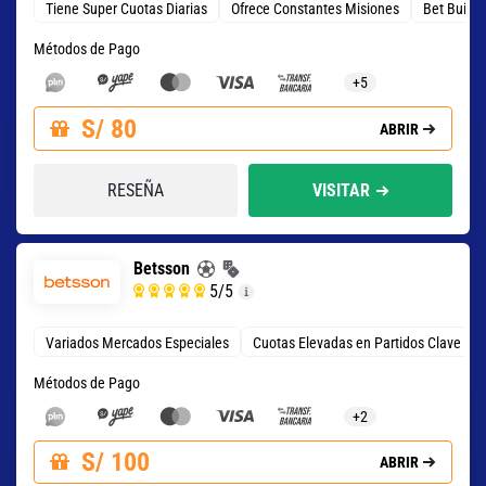
Tiene Super Cuotas Diarias
Ofrece Constantes Misiones
Bet Build
Métodos de Pago
+5
S/ 80
ABRIR
RESEÑA
VISITAR
Betsson
5
/5
Variados Mercados Especiales
Cuotas Elevadas en Partidos Clave
Métodos de Pago
+2
S/ 100
ABRIR