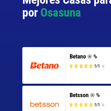
por
Osasuna
Betano
5
/5
Betsson
5
/5