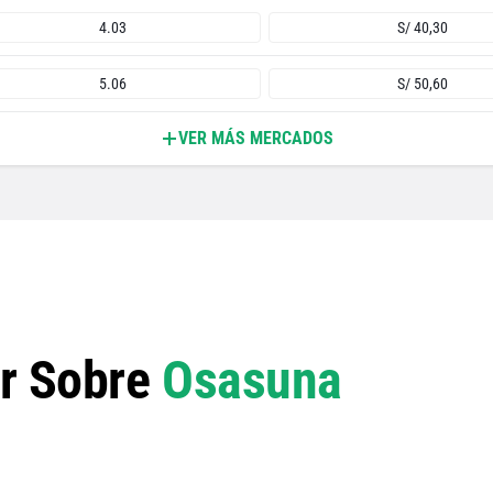
4.03
S/ 40,30
1.71
S/ 17,10
3.89
S/ 38,90
5.06
S/ 50,60
1.06
S/ 10,60
1.28
S/ 12,80
VER MÁS MERCADOS
1.83
S/ 18,30
1.36
S/ 13,60
7.77
S/ 77,70
1.98
S/ 19,80
3.00
S/ 30
1.10
S/ 11
1.22
S/ 12,20
2.12
S/ 21,20
7.90
S/ 79
1.29
S/ 12,90
1.66
S/ 16,60
1.36
S/ 13,60
r Sobre
Osasuna
2.19
S/ 21,90
3.75
S/ 37,50
1.06
S/ 10,60
1.25
S/ 12,50
1.28
S/ 12,80