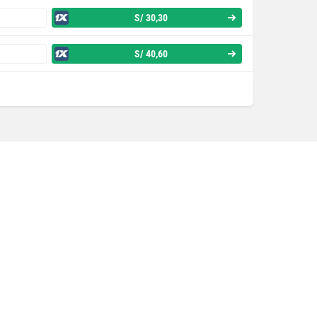
S/ 30,30
S/ 7,10
S/ 28,90
S/ 40,60
S/ 0,60
S/ 2,80
S/ 8,30
S/ 3,60
S/ 67,70
S/ 9,80
S/ 20
S/ 1
S/ 2,20
S/ 11,20
S/ 69
S/ 2,90
S/ 6,60
S/ 3,60
S/ 11,90
S/ 27,50
S/ 0,60
S/ 2,50
S/ 2,80