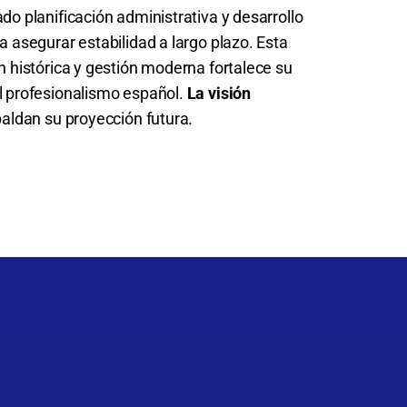
do planificación administrativa y desarrollo
 asegurar estabilidad a largo plazo. Esta
S/ 85
n histórica y gestión moderna fortalece su
S/ 2,80
l profesionalismo español.
La visión
aldan su proyección futura.