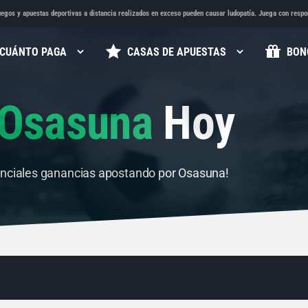
egos y apuestas deportivas a distancia realizados en exceso pueden causar ludopatía. Juega con respo
CUÁNTO PAGA
CASAS DE APUESTAS
BON
Osasuna
Hoy
enciales ganancias apostando por Osasuna!