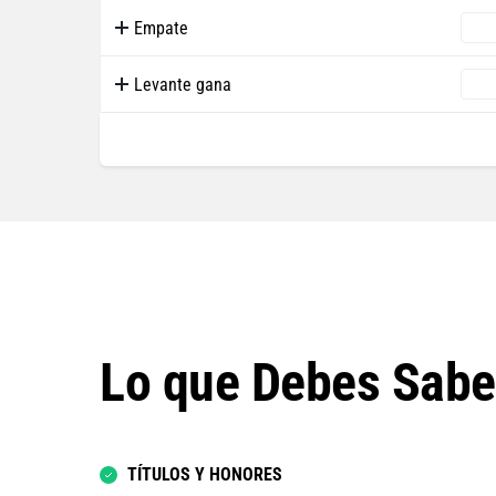
Empate
Osasuna o Empate
Total de Goles - Más de 3.5
Levante gana
Total de Goles - Más de 0.5
Total de Goles - Menos de 3.5
Ambos Equipos Anotan - Sí
Total de Goles - Más de 1.5
Total de Goles - Más de 4.5
Ambos Equipos Anotan - No
Total de Goles - Menos de 1.5
Total de Goles - Menos de 4.5
Osasuna o Empate
Total de Goles - Más de 2.5
Total de Tarjetas - Menos de 0.5
Osasuna o Levante
Total de Goles - Menos de 2.5
Total de Goles - Más de 1.5
Lo que Debes Sabe
Levante o Empate
Total de Goles - Más de 3.5
Total de Goles - Más de 0.5
Total de Goles - Menos de 3.5
TÍTULOS Y HONORES
Total de Goles - Más de 1.5