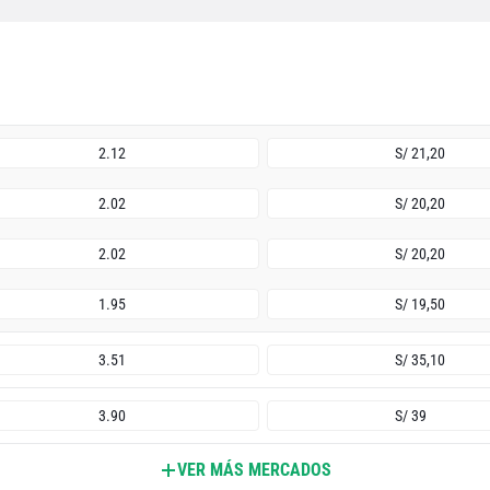
2.12
S/ 21,20
2.02
S/ 20,20
2.02
S/ 20,20
1.95
S/ 19,50
3.51
S/ 35,10
3.90
S/ 39
VER MÁS MERCADOS
1.95
S/ 19,50