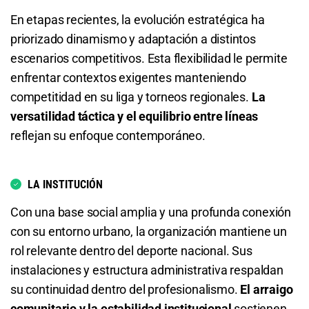
En etapas recientes, la evolución estratégica ha
Total de Goles - Más de 6.5
priorizado dinamismo y adaptación a distintos
14.50
S/ 145
S/ 135
escenarios competitivos. Esta flexibilidad le permite
enfrentar contextos exigentes manteniendo
Total de Goles - Menos de 6.5
competitidad en su liga y torneos regionales.
La
versatilidad táctica y el equilibrio entre líneas
1.02
S/ 10,20
S/ 0,20
reflejan su enfoque contemporáneo.
Se Clasificará FC CSKA 1948 Sofia
LA INSTITUCIÓN
3.33
S/ 33,30
S/ 23,30
Con una base social amplia y una profunda conexión
Se Clasificará Panathinaikos
con su entorno urbano, la organización mantiene un
rol relevante dentro del deporte nacional. Sus
1.29
S/ 12,90
S/ 2,90
instalaciones y estructura administrativa respaldan
su continuidad dentro del profesionalismo.
El arraigo
Total de Tarjetas - Menos de 0.5
comunitario y la estabilidad institucional
sostienen