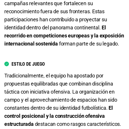
campañas relevantes que fortalecen su
reconocimiento fuera de sus fronteras. Estas
2.05
S/ 20,50
S/ 10,50
participaciones han contribuido a proyectar su
identidad dentro del panorama continental.
El
Total de Goles - Más de 3.5
recorrido en competiciones europeas y la exposición
2.87
S/ 28,70
S/ 18,70
internacional sostenida
forman parte de su legado.
Total de Goles - Menos de 3.5
ESTILO DE JUEGO
1.42
S/ 14,20
S/ 4,20
Tradicionalmente, el equipo ha apostado por
Total de Goles - Más de 4.5
propuestas equilibradas que combinan disciplina
táctica con iniciativa ofensiva. La organización en
5.20
S/ 52
S/ 42
campo y el aprovechamiento de espacios han sido
constantes dentro de su identidad futbolística.
El
Total de Goles - Menos de 4.5
control posicional y la construcción ofensiva
estructurada
destacan como rasgos característicos.
1.17
S/ 11,70
S/ 1,70