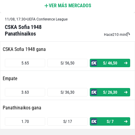
VER MÁS MERCADOS
Ambos Equipos Anotan - Sí
11/08, 17:30
•
UEFA Conference League
1.75
S/ 17,50
S/ 7,50
CSKA Sofia 1948
Panathinaikos
Ambos Equipos Anotan - No
Hace
210 min
CSKA Sofia 1948 gana
2.07
S/ 20,70
S/ 10,70
5.65
S/ 56,50
S/ 46,50
FC CSKA 1948 Sofia o Empate
Empate
1.96
S/ 19,60
S/ 9,60
3.63
S/ 36,30
S/ 26,30
FC CSKA 1948 Sofia o Panathinaikos
Panathinaikos gana
1.26
S/ 12,60
S/ 2,60
1.70
S/ 17
S/ 7
Panathinaikos o Empate