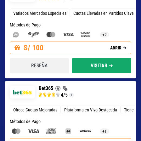
Variados Mercados Especiales
Cuotas Elevadas en Partidos Clave
Métodos de Pago
+2
S/ 100
ABRIR
RESEÑA
VISITAR
Bet365
4
/5
Ofrece Cuotas Mejoradas
Plataforma en Vivo Destacada
Tiene 3 T
Métodos de Pago
+1