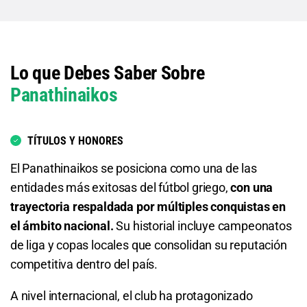
1.13
S/ 11,30
S/ 1,30
Total de Goles - Más de 0.5
Lo que Debes Saber Sobre
1.06
S/ 10,60
S/ 0,60
Panathinaikos
Total de Goles - Más de 1.5
1.26
S/ 12,60
S/ 2,60
TÍTULOS Y HONORES
El Panathinaikos se posiciona como una de las
Total de Goles - Menos de 1.5
entidades más exitosas del fútbol griego,
con una
3.90
S/ 39
S/ 29
trayectoria respaldada por múltiples conquistas en
el ámbito nacional.
Su historial incluye campeonatos
Total de Goles - Más de 2.5
de liga y copas locales que consolidan su reputación
competitiva dentro del país.
1.78
S/ 17,80
S/ 7,80
A nivel internacional, el club ha protagonizado
Total de Goles - Menos de 2.5