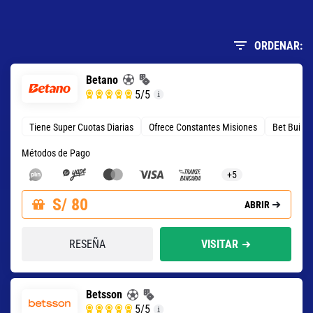
ORDENAR:
Betano
5
/5
Tiene Super Cuotas Diarias
Ofrece Constantes Misiones
Bet Build
Métodos de Pago
+5
S/ 80
ABRIR
RESEÑA
VISITAR
Betsson
5
/5