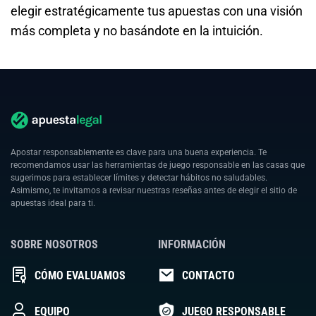
elegir estratégicamente tus apuestas con una visión
más completa y no basándote en la intuición.
Apostar responsablemente es clave para una buena experiencia. Te
recomendamos usar las herramientas de juego responsable en las casas que
sugerimos para establecer límites y detectar hábitos no saludables.
Asimismo, te invitamos a revisar nuestras reseñas antes de elegir el sitio de
apuestas ideal para ti.
SOBRE NOSOTROS
INFORMACIÓN
CÓMO EVALUAMOS
CONTACTO
EQUIPO
JUEGO RESPONSABLE