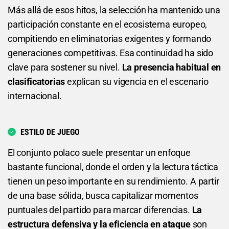
Más allá de esos hitos, la selección ha mantenido una
participación constante en el ecosistema europeo,
compitiendo en eliminatorias exigentes y formando
generaciones competitivas. Esa continuidad ha sido
clave para sostener su nivel.
La presencia habitual en
clasificatorias
explican su vigencia en el escenario
internacional.
ESTILO DE JUEGO
El conjunto polaco suele presentar un enfoque
bastante funcional, donde el orden y la lectura táctica
tienen un peso importante en su rendimiento. A partir
de una base sólida, busca capitalizar momentos
puntuales del partido para marcar diferencias.
La
estructura defensiva y la eficiencia en ataque
son