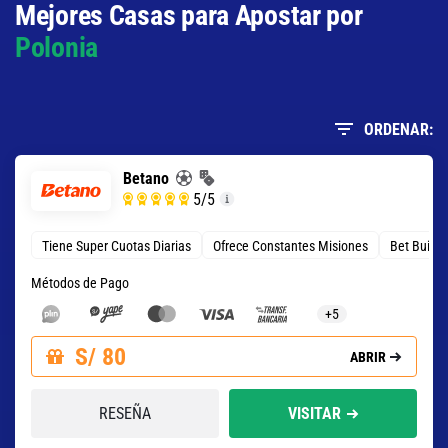
Mejores Casas para Apostar por
Polonia
ORDENAR:
Betano
5
/5
Tiene Super Cuotas Diarias
Ofrece Constantes Misiones
Bet Build
Métodos de Pago
+5
S/ 80
ABRIR
RESEÑA
VISITAR