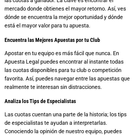
las cuotas a ganador. La clave es encontrar el
mercado donde obtienes el mayor retorno. Así, ves
dónde se encuentra la mejor oportunidad y dónde
está el mayor valor para tu apuesta.
Encuentra las Mejores Apuestas por tu Club
Apostar en tu equipo es más fácil que nunca. En
Apuesta Legal puedes encontrar al instante todas
las cuotas disponibles para tu club o competición
favorita. Así, puedes navegar entre las apuestas que
realmente te interesan sin distracciones.
Analiza los Tips de Especialistas
Las cuotas cuentan una parte de la historia; los tips
de especialistas te ayudan a interpretarlas.
Conociendo la opinión de nuestro equipo, puedes