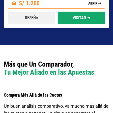
S/ 1.200
ABRIR
RESEÑA
VISITAR
Más que Un Comparador,
Tu Mejor Aliado en las Apuestas
Compara Más Allá de las Cuotas
Un buen análisis comparativo, va mucho más allá de