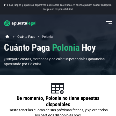
+18
Los juegos y apuestas deportivas a distancia realizados en exceso pueden causar ludopatía.
Juega con responsabilidad.
Cuánto Paga
Polonia
Cuánto Paga
Polonia
Hoy
¡Compara cuotas, mercados y calcula tus potenciales ganancias
apostando por Polonia!
De momento, Polonia no tiene apuestas
disponibles
Hasta tener las cuotas de sus próximas fechas, ¡explora todos
los partidos disponibles hoy!