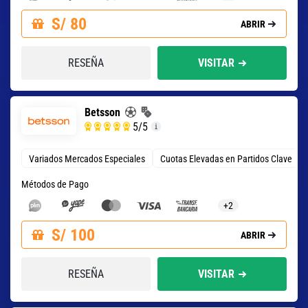
S/ 80
ABRIR
RESEÑA
VISITAR
Betsson
5
/5
Variados Mercados Especiales
Cuotas Elevadas en Partidos Clave
Métodos de Pago
+2
S/ 100
ABRIR
RESEÑA
VISITAR