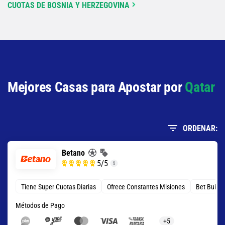
CUOTAS DE BOSNIA Y HERZEGOVINA
Mejores Casas para Apostar por
Qatar
ORDENAR:
Betano
5
/5
Tiene Super Cuotas Diarias
Ofrece Constantes Misiones
Bet Build
Métodos de Pago
+5