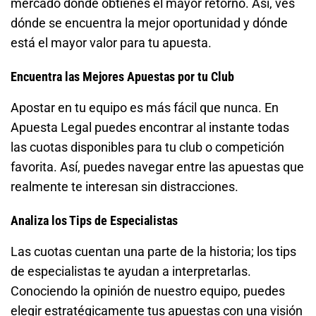
mercado donde obtienes el mayor retorno. Así, ves
dónde se encuentra la mejor oportunidad y dónde
está el mayor valor para tu apuesta.
Encuentra las Mejores Apuestas por tu Club
Apostar en tu equipo es más fácil que nunca. En
Apuesta Legal puedes encontrar al instante todas
las cuotas disponibles para tu club o competición
favorita. Así, puedes navegar entre las apuestas que
realmente te interesan sin distracciones.
Analiza los Tips de Especialistas
Las cuotas cuentan una parte de la historia; los tips
de especialistas te ayudan a interpretarlas.
Conociendo la opinión de nuestro equipo, puedes
elegir estratégicamente tus apuestas con una visión