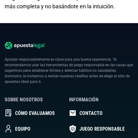
más completa y no basándote en la intuición.
Apostar responsablemente es clave para una buena experiencia. Te
recomendamos usar las herramientas de juego responsable en las casas que
sugerimos para establecer límites y detectar hábitos no saludables.
Asimismo, te invitamos a revisar nuestras reseñas antes de elegir el sitio de
apuestas ideal para ti.
SOBRE NOSOTROS
INFORMACIÓN
CÓMO EVALUAMOS
CONTACTO
EQUIPO
JUEGO RESPONSABLE