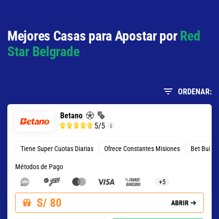
2.69
S/ 26,90
S/ 16,90
Mejores Casas para Apostar por
Red
Total de Tarjetas - Menos de 0.5
Star Belgrade
13.00
S/ 130
S/ 120
Total de Goles - Más de 1.5
ORDENAR:
1.13
S/ 11,30
S/ 1,30
Betano
5
/5
Tiene Super Cuotas Diarias
Ofrece Constantes Misiones
Bet Build
Métodos de Pago
+5
S/ 80
ABRIR