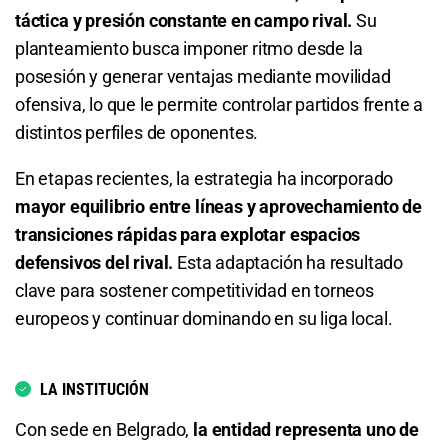
táctica y presión constante en campo rival.
Su
1.47
S/ 14,70
S/ 4,70
planteamiento busca imponer ritmo desde la
posesión y generar ventajas mediante movilidad
Total de Goles - Menos de 2.5
ofensiva, lo que le permite controlar partidos frente a
distintos perfiles de oponentes.
2.72
S/ 27,20
S/ 17,20
En etapas recientes, la estrategia ha incorporado
Total de Goles - Más de 3.5
mayor equilibrio entre líneas y aprovechamiento de
transiciones rápidas para explotar espacios
2.18
S/ 21,80
S/ 11,80
defensivos del rival.
Esta adaptación ha resultado
Total de Goles - Menos de 3.5
clave para sostener competitividad en torneos
europeos y continuar dominando en su liga local.
1.70
S/ 17
S/ 7
Total de Goles - Más de 4.5
LA INSTITUCIÓN
3.55
S/ 35,50
S/ 25,50
Con sede en Belgrado,
la entidad representa uno de