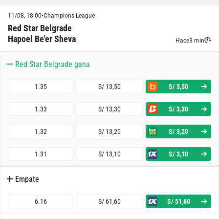
11/08, 18:00
•
Champions League
Red Star Belgrade
Hapoel Be'er Sheva
Hace
3 min
Red Star Belgrade gana
1.35
S/ 13,50
S/ 3,50
1.33
S/ 13,30
S/ 3,30
1.32
S/ 13,20
S/ 3,20
1.31
S/ 13,10
S/ 3,10
Empate
6.16
S/ 61,60
S/ 51,60