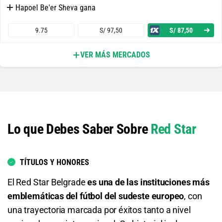
Hapoel Be'er Sheva gana
9.75
S/ 97,50
S/ 87,50
VER MÁS MERCADOS
Ambos Equipos Anotan - Sí
1.80
S/ 18
S/ 8
Ambos Equipos Anotan - No
Lo que Debes Saber Sobre
Red Star
2.08
S/ 20,80
S/ 10,80
Red Star Belgrade o Empate
TÍTULOS Y HONORES
1.07
S/ 10,70
S/ 0,70
El Red Star Belgrade
es una de las instituciones más
emblemáticas del fútbol del sudeste europeo
, con
Red Star Belgrade o Hapoel Be'er Sheva
una trayectoria marcada por éxitos tanto a nivel