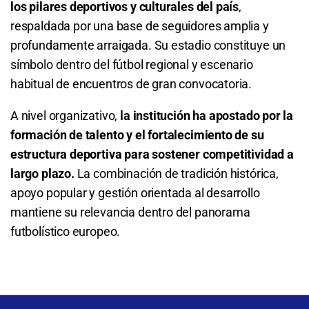
los pilares deportivos y culturales del país
,
Total de Goles - Menos de 4.5
respaldada por una base de seguidores amplia y
profundamente arraigada. Su estadio constituye un
1.30
S/ 13
S/ 3
símbolo dentro del fútbol regional y escenario
habitual de encuentros de gran convocatoria.
Total de Goles - Más de 6.5
A nivel organizativo,
la institución ha apostado por la
13.00
S/ 130
S/ 120
formación de talento y el fortalecimiento de su
estructura deportiva para sostener competitividad a
Total de Goles - Menos de 6.5
largo plazo.
La combinación de tradición histórica,
1.05
S/ 10,50
S/ 0,50
apoyo popular y gestión orientada al desarrollo
mantiene su relevancia dentro del panorama
Se Clasificará Red Star Belgrade
futbolístico europeo.
1.41
S/ 14,10
S/ 4,10
Se Clasificará Hapoel Be'er Sheva