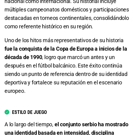
nacional como internacional. Su historial incluye
1.15
S/ 11,50
S/ 1,50
múltiples campeonatos domésticos y participaciones
Hapoel Be'er Sheva o Empate
destacadas en torneos continentales, consolidándolo
como referente histórico en su región.
3.70
S/ 37
S/ 27
Uno de los hitos más representativos de su historia
Total de Goles - Más de 0.5
fue la conquista de la Copa de Europa a inicios de la
década de 1990
, logro que marcó un antes y un
1.03
S/ 10,30
S/ 0,30
después en el fútbol balcánico. Este éxito continúa
siendo un punto de referencia dentro de su identidad
Total de Goles - Más de 1.5
deportiva y fortalece su reputación en el escenario
1.15
S/ 11,50
S/ 1,50
europeo.
Total de Goles - Menos de 1.5
ESTILO DE JUEGO
5.90
S/ 59
S/ 49
A lo largo del tiempo,
el conjunto serbio ha mostrado
una identidad basada en intensidad, disciplina
Total de Goles - Más de 2.5