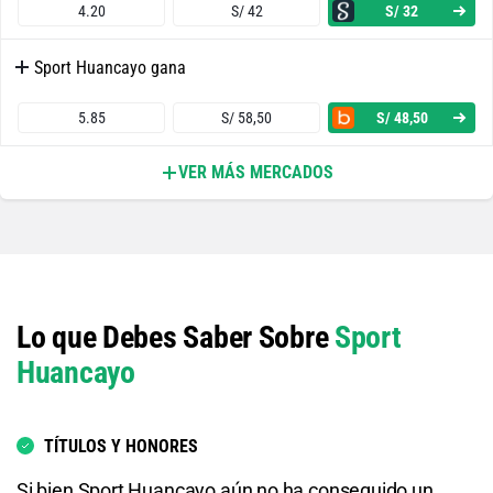
4.20
S/ 42
S/ 32
Sport Huancayo gana
5.85
S/ 58,50
S/ 48,50
VER MÁS MERCADOS
Ambos Equipos Anotan - Sí
1.72
S/ 17,20
S/ 7,20
Ambos Equipos Anotan - No
Lo que Debes Saber Sobre
Sport
2.08
S/ 20,80
S/ 10,80
Huancayo
Sporting Cristal o Empate
1.13
S/ 11,30
S/ 1,30
TÍTULOS Y HONORES
Si bien Sport Huancayo aún no ha conseguido un