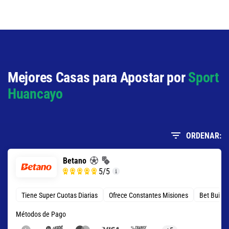
Total de Goles - Más de 1.5
1.18
S/ 11,80
S/ 1,80
Mejores Casas para Apostar por
Sport
Huancayo
ORDENAR:
Betano
5
/5
Tiene Super Cuotas Diarias
Ofrece Constantes Misiones
Bet Build
Métodos de Pago