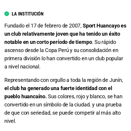
4.57
S/ 45,70
S/ 35,70
LA INSTITUCIÓN
Total de Goles - Menos de 4.5
Fundado el 17 de febrero de 2007,
Sport Huancayo es
un club relativamente joven que ha tenido un éxito
1.19
S/ 11,90
S/ 1,90
notable en un corto período de tiempo
. Su rápido
ascenso desde la Copa Perú y su consolidación en
Total de Goles - Más de 6.5
primera división lo han convertido en un club popular
9.75
S/ 97,50
S/ 87,50
a nivel nacional.
Total de Goles - Menos de 6.5
Representando con orgullo a toda la región de Junín,
el club ha generado una fuerte identidad con el
1.03
S/ 10,30
S/ 0,30
pueblo huancaíno.
Sus colores, rojo y blanco, se han
convertido en un símbolo de la ciudad. y una prueba
Total de Tarjetas - Menos de 0.5
de que con seriedad, se puede competir al más alto
nivel.
8.50
S/ 85
S/ 75