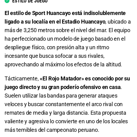
ESTILO DE JUEGO
Total de Goles - Más de 2.5
El estilo de Sport Huancayo está indisolublemente
ligado a su localía en el Estadio Huancayo
, ubicado a
1.64
S/ 16,40
S/ 6,40
más de 3,250 metros sobre el nivel del mar. El equipo
ha perfeccionado un modelo de juego basado en el
Total de Goles - Menos de 2.5
despliegue físico, con presión alta y un ritmo
incesante que busca sofocar a sus rivales,
2.20
S/ 22
S/ 12
aprovechando al máximo los efectos de la altitud.
Total de Goles - Más de 3.5
Tácticamente,
«El Rojo Matador» es conocido por su
2.59
S/ 25,90
S/ 15,90
juego directo y su gran poderío ofensivo en casa
.
Suelen utilizar las bandas para generar ataques
Total de Goles - Menos de 3.5
veloces y buscar constantemente el arco rival con
remates de media y larga distancia. Esta propuesta
1.47
S/ 14,70
S/ 4,70
valiente y agresiva lo convierte en uno de los locales
más temibles del campeonato peruano.
Total de Goles - Más de 4.5