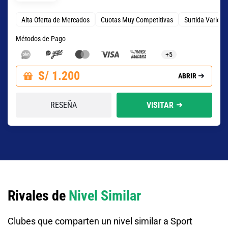
Alta Oferta de Mercados
Cuotas Muy Competitivas
Surtida Varied
Métodos de Pago
+5
S/ 1.200
ABRIR
RESEÑA
VISITAR
Rivales de
Nivel Similar
Clubes que comparten un nivel similar a Sport