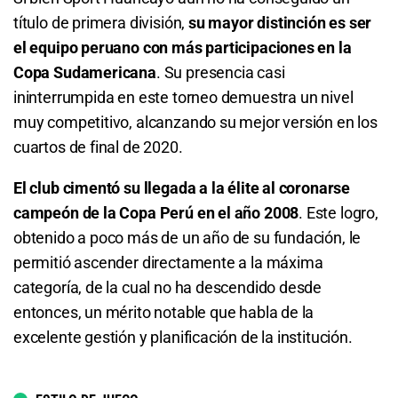
Sporting Cristal o Sport Huancayo
título de primera división,
su mayor distinción es ser
1.24
S/ 12,40
S/ 2,40
el equipo peruano con más participaciones en la
Copa Sudamericana
. Su presencia casi
Sport Huancayo o Empate
ininterrumpida en este torneo demuestra un nivel
muy competitivo, alcanzando su mejor versión en los
2.45
S/ 24,50
S/ 14,50
cuartos de final de 2020.
Total de Goles - Más de 0.5
El club cimentó su llegada a la élite al coronarse
campeón de la Copa Perú en el año 2008
. Este logro,
1.04
S/ 10,40
S/ 0,40
obtenido a poco más de un año de su fundación, le
Total de Goles - Más de 1.5
permitió ascender directamente a la máxima
categoría, de la cual no ha descendido desde
1.21
S/ 12,10
S/ 2,10
entonces, un mérito notable que habla de la
excelente gestión y planificación de la institución.
Total de Goles - Menos de 1.5
4.37
S/ 43,70
S/ 33,70