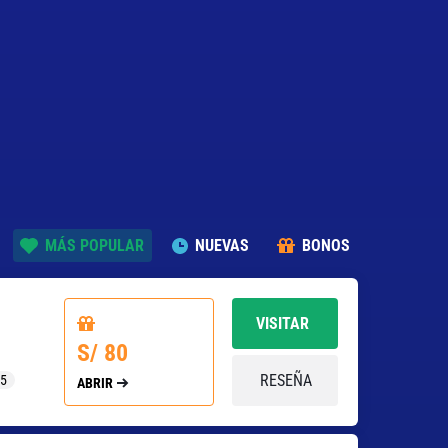
MÁS POPULAR
NUEVAS
BONOS
VISITAR
S/ 80
RESEÑA
+5
ABRIR