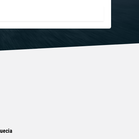
uecia