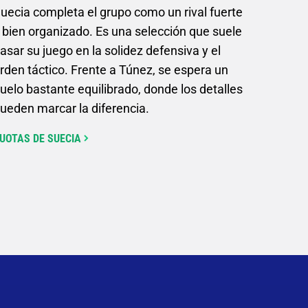
uecia completa el grupo como un rival fuerte
 bien organizado. Es una selección que suele
asar su juego en la solidez defensiva y el
rden táctico. Frente a Túnez, se espera un
uelo bastante equilibrado, donde los detalles
ueden marcar la diferencia.
UOTAS DE SUECIA