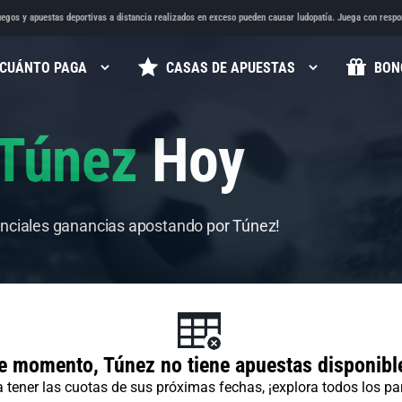
egos y apuestas deportivas a distancia realizados en exceso pueden causar ludopatía. Juega con respo
CUÁNTO PAGA
CASAS DE APUESTAS
BON
Túnez
Hoy
enciales ganancias apostando por Túnez!
e momento, Túnez no tiene apuestas disponibl
 tener las cuotas de sus próximas fechas, ¡explora todos los pa