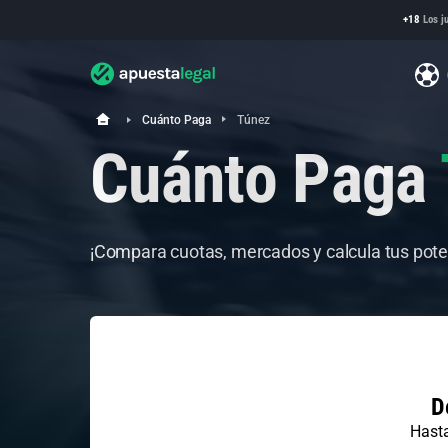
+18
Los ju
Cuánto Paga
Túnez
Cuánto Paga
¡Compara cuotas, mercados y calcula tus pot
D
Hasta