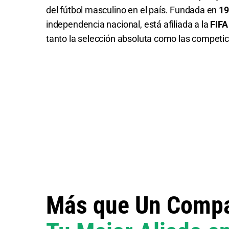
del fútbol masculino en el país. Fundada en
19
independencia nacional, está afiliada a la
FIFA
tanto la selección absoluta como las competi
Más que Un Compa