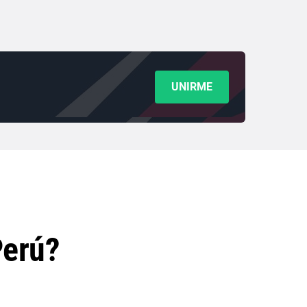
UNIRME
Perú?