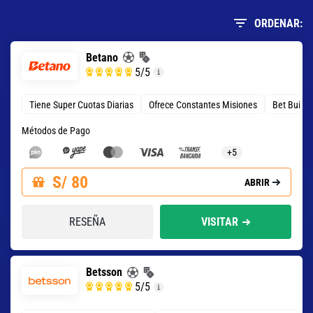
ORDENAR:
Betano
5
/5
Tiene Super Cuotas Diarias
Ofrece Constantes Misiones
Bet Build
Métodos de Pago
+5
S/ 80
ABRIR
RESEÑA
VISITAR
Betsson
5
/5