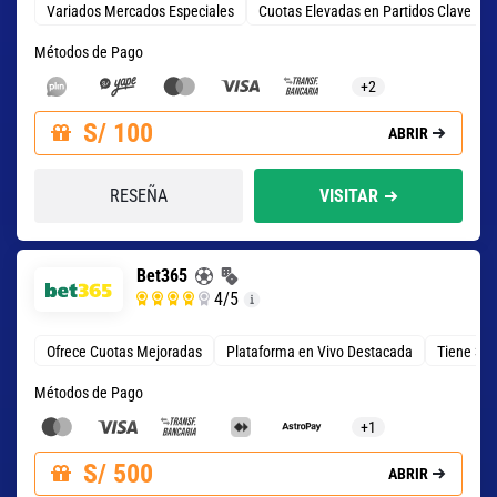
Variados Mercados Especiales
Cuotas Elevadas en Partidos Clave
Métodos de Pago
+2
S/ 100
ABRIR
RESEÑA
VISITAR
Bet365
4
/5
Ofrece Cuotas Mejoradas
Plataforma en Vivo Destacada
Tiene 3 T
Métodos de Pago
+1
S/ 500
ABRIR