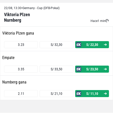
22/08, 13:30
•
Germany - Cup (DFB-Pokal)
Viktoria Plzen
Nurnberg
Hace
1 min
Viktoria Plzen gana
3.23
S/ 32,30
S/ 22,30
Empate
3.35
S/ 33,50
S/ 23,50
Nurnberg gana
2.11
S/ 21,10
S/ 11,10