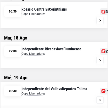
Rosario Central
vs
Corinthians
00:30
E
Copa Libertadores
Mar, 18 Ago
Independiente Rivadavia
vs
Fluminense
22:00
E
Copa Libertadores
Mié, 19 Ago
Independiente del Valle
vs
Deportes Tolima
00:30
E
Copa Libertadores