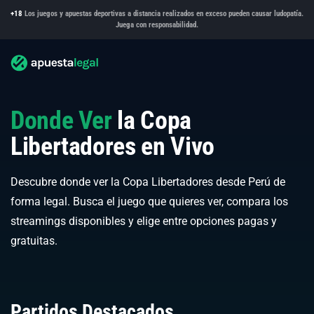
+18
Los juegos y apuestas deportivas a distancia realizados en exceso pueden causar ludopatía.
Juega con responsabilidad.
Donde Ver
la Copa
Libertadores en Vivo
Descubre donde ver la Copa Libertadores desde Perú de
forma legal. Busca el juego que quieres ver, compara los
streamings disponibles y elige entre opciones pagas y
gratuitas.
Partidos Destacados