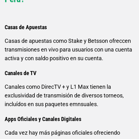
Casas de Apuestas
Casas de apuestas como Stake y Betsson ofreccen
transmisiones en vivo para usuarios con una cuenta
activa y con saldo positivo en su cuenta.
Canales de TV
Canales como DirecTV + y L1 Max tienen la
exclusividad de transmisión de diversos torneos,
incluídos en sus paquetes emnsuales.
Apps Oficiales y Canales Digitales
Cada vez hay más páginas oficiales ofreciendo