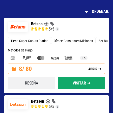
ORDENAR:
Betano
5
/5
Tiene Super Cuotas Diarias
Ofrece Constantes Misiones
Bet Build
Métodos de Pago
+5
S/ 80
ABRIR
RESEÑA
VISITAR
Betsson
5
/5