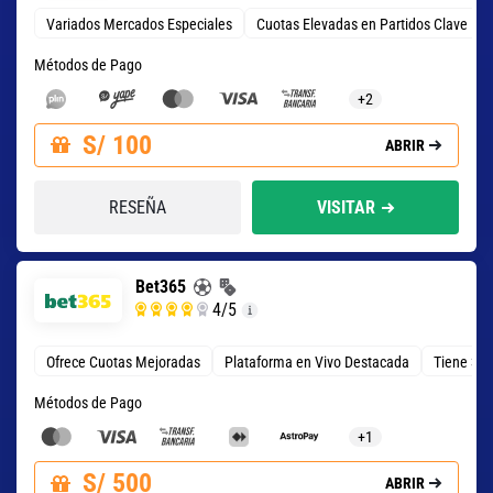
Variados Mercados Especiales
Cuotas Elevadas en Partidos Clave
Métodos de Pago
+2
S/ 100
ABRIR
RESEÑA
VISITAR
Bet365
4
/5
Ofrece Cuotas Mejoradas
Plataforma en Vivo Destacada
Tiene 3 T
Métodos de Pago
+1
S/ 500
ABRIR