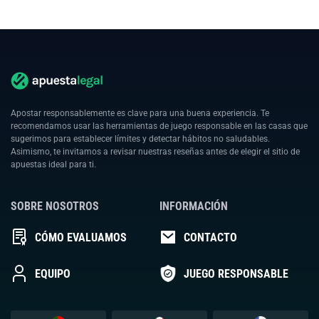
Apostar responsablemente es clave para una buena experiencia. Te
recomendamos usar las herramientas de juego responsable en las casas que
sugerimos para establecer límites y detectar hábitos no saludables.
Asimismo, te invitamos a revisar nuestras reseñas antes de elegir el sitio de
apuestas ideal para ti.
SOBRE NOSOTROS
INFORMACIÓN
CÓMO EVALUAMOS
CONTACTO
EQUIPO
JUEGO RESPONSABLE