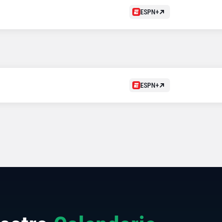
ESPN+
ESPN+