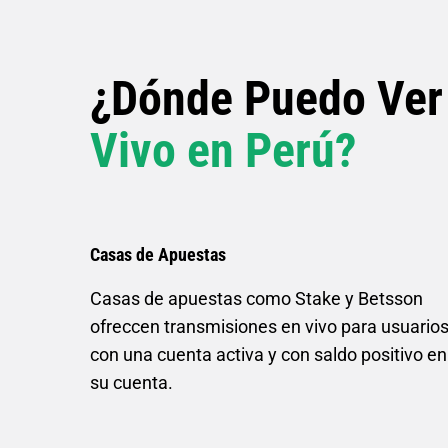
¿Dónde Puedo Ver
Vivo en Perú?
Casas de Apuestas
Casas de apuestas como Stake y Betsson
ofreccen transmisiones en vivo para usuario
con una cuenta activa y con saldo positivo en
su cuenta.