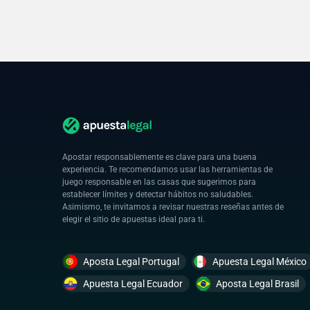
Apostar responsablemente es clave para una buena
experiencia. Te recomendamos usar las herramientas de
juego responsable en las casas que sugerimos para
establecer límites y detectar hábitos no saludables.
Asimismo, te invitamos a revisar nuestras reseñas antes de
elegir el sitio de apuestas ideal para ti.
Aposta Legal Portugal
Apuesta Legal México
Apuesta Legal Ecuador
Aposta Legal Brasil