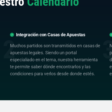
estro
Calendario
Integración con Casas de Apuestas
Muchos partidos son transmitidos en casas de
N
apuestas legales. Siendo un portal
p
especialiado en el tema, nuestra herramienta
d
te permite saber dónde encontrarlos y las
e
condiciones para verlos desde donde estés.
e