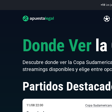
+18
Los ju
Donde Ver
la
Descubre donde ver la Copa Sudamerican
streamings disponibles y elige entre opc
Partidos Destacad
11/08 22:00
Copa Sudamerican