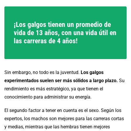
¡Los galgos tienen un promedio de
vida de 13 años, con una vida útil en
las carreras de 4 años!
Sin embargo, no todo es la juventud.
Los galgos
experimentados suelen ser más sólidos a largo plazo.
Su
rendimiento es más estratégico, ya que tienen el
conocimiento para administrar su energía.
El segundo factor a tener en cuenta es el sexo. Según los
expertos, los machos son mejores para las carreras cortas
y medias, mientras que las hembras tienen mejores