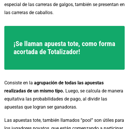
especial de las carreras de galgos, también se presentan en
las carreras de caballos.
¡Se llaman apuesta tote, como forma
acortada de Totalizador!
Consiste en la
agrupación de todas las apuestas
realizadas de un mismo tipo.
Luego, se calcula de manera
equitativa las probabilidades de pago, al dividir las
apuestas que logran ser ganadoras.
Las apuestas tote, también llamados “pool” son útiles para
los jugadores novatos, que están comenzando a participar.