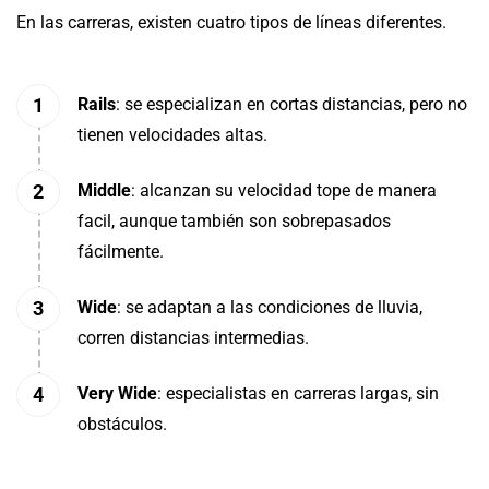
En las carreras, existen cuatro tipos de líneas diferentes.
Rails
: se especializan en cortas distancias, pero no
tienen velocidades altas.
Middle
: alcanzan su velocidad tope de manera
facil, aunque también son sobrepasados
fácilmente.
Wide
: se adaptan a las condiciones de lluvia,
corren distancias intermedias.
Very Wide
: especialistas en carreras largas, sin
obstáculos.