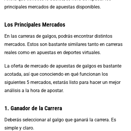
principales mercados de apuestas disponibles.
Los Principales Mercados
En las carreras de galgos, podrás encontrar distintos
mercados. Estos son bastante similares tanto en carreras
reales como en apuestas en deportes virtuales.
La oferta de mercado de apuestas de galgos es bastante
acotada, así que conociendo en qué funcionan los
siguientes 5 mercados, estarás listo para hacer un mejor
análisis a la hora de apostar.
1.
Ganador
de la Carrera
Deberás seleccionar al galgo que ganará la carrera. Es
simple y claro.