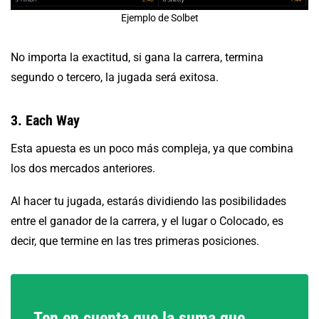
Ejemplo de Solbet
No importa la exactitud, si gana la carrera, termina
segundo o tercero, la jugada será exitosa.
3.
Each Way
Esta apuesta es un poco más compleja, ya que combina
los dos mercados anteriores.
Al hacer tu jugada, estarás dividiendo las posibilidades
entre el ganador de la carrera, y el lugar o Colocado, es
decir, que termine en las tres primeras posiciones.
Ten en cuenta que la suma que