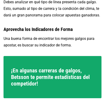
Debes analizar en qué tipo de línea presenta cada galgo.
Esto, sumado al tipo de carrera y la condición del clima, te
dará un gran panorama para colocar apuestas ganadoras.
Aprovecha los Indicadores de Forma
Una buena forma de encontrar los mejores galgos para
apostar, es buscar su indicador de forma.
¡En algunas carreras de galgos,
Betsson te permite estadísticas del
competidor!