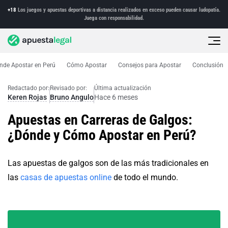
+18
Los juegos y apuestas deportivas a distancia realizados en exceso pueden causar ludopatía.
Juega con responsabilidad.
nde Apostar en Perú
Cómo Apostar
Consejos para Apostar
Conclusión
Deportes
Apuestas de Galgos
Redactado por:
Revisado por:
Última actualización
Keren Rojas
Bruno Angulo
Hace 6 meses
Apuestas en Carreras de Galgos:
¿Dónde y Cómo Apostar en Perú?
Las apuestas de galgos son de las más tradicionales en
las
casas de apuestas online
de todo el mundo.