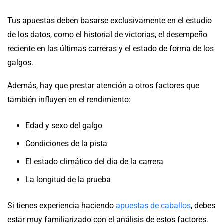
Tus apuestas deben basarse exclusivamente en el estudio
de los datos, como el historial de victorias, el desempeño
reciente en las últimas carreras y el estado de forma de los
galgos.
Además, hay que prestar atención a otros factores que
también influyen en el rendimiento:
Edad y sexo del galgo
Condiciones de la pista
El estado climático del dia de la carrera
La longitud de la prueba
Si tienes experiencia haciendo
apuestas de caballos
, debes
estar muy familiarizado con el análisis de estos factores.