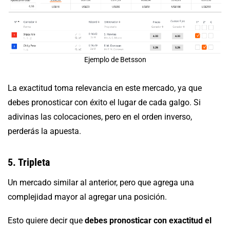
Ejemplo de Betsson
La exactitud toma relevancia en este mercado, ya que
debes pronosticar con éxito el lugar de cada galgo. Si
adivinas las colocaciones, pero en el orden inverso,
perderás la apuesta.
5.
Tripleta
Un mercado similar al anterior, pero que agrega una
complejidad mayor al agregar una posición.
Esto quiere decir que
debes pronosticar con exactitud el