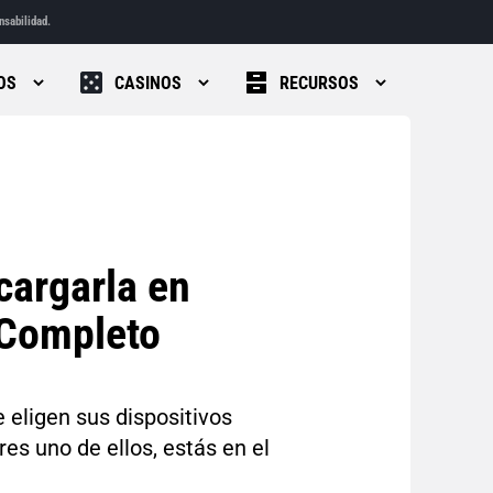
nsabilidad.
OS
CASINOS
RECURSOS
argarla en
 Completo
 eligen sus dispositivos
eres uno de ellos, estás en el