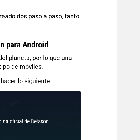
reado dos paso a paso, tanto
.
on para Android
el planeta, por lo que una
tipo de móviles.
hacer lo siguiente.
ina oficial de Betsson