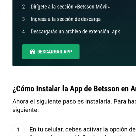
Dirígete a la sección «Betsson Móvil»
Ingresa a la sección de descarga
Descargarás un archivo de extensión .apk
DESCARGAR APP
¿Cómo Instalar la App de Betsson en A
Ahora el siguiente paso es instalarla. Para ha
siguiente:
En tu celular, debes activar la opción d