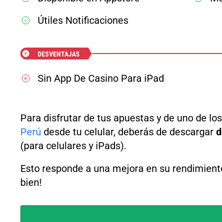
Útiles Notificaciones
DESVENTAJAS
Sin App De Casino Para iPad
Para disfrutar de tus apuestas y de uno de lo
Perú
desde tu celular, deberás de descargar
d
(para celulares y iPads).
Esto responde a una mejora en su rendimiento
bien!