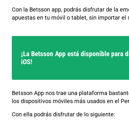
Con la Betsson app, podrás disfrutar de la emo
apuestas en tu móvil o tablet, sin importar el
¡La Betsson App está disponible para d
iOS!
Betsson App nos trae una plataforma bastant
los dispositivos móviles más usados en el Per
Con ella podrás disfrutar de lo siguiente: