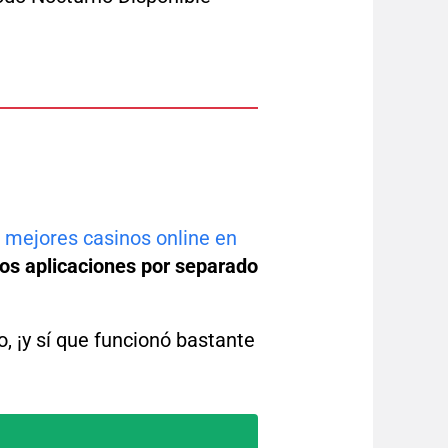
s
mejores casinos online en
os aplicaciones por separado
, ¡y sí que funcionó bastante