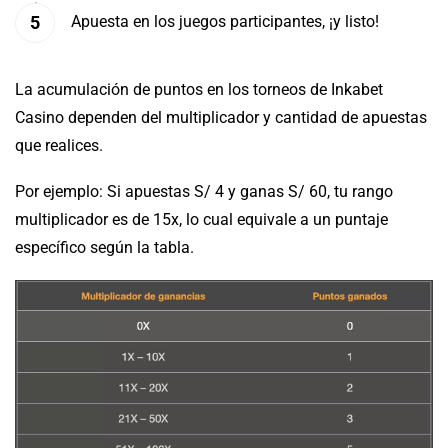
Apuesta en los juegos participantes, ¡y listo!
La acumulación de puntos en los torneos de Inkabet
Casino dependen del multiplicador y cantidad de apuestas
que realices.
Por ejemplo: Si apuestas S/ 4 y ganas S/ 60, tu rango
multiplicador es de 15x, lo cual equivale a un puntaje
específico según la tabla.