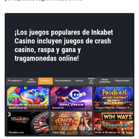
¡Los juegos populares de Inkabet
Casino incluyen juegos de crash
casino, raspa y gana y
tragamonedas online!