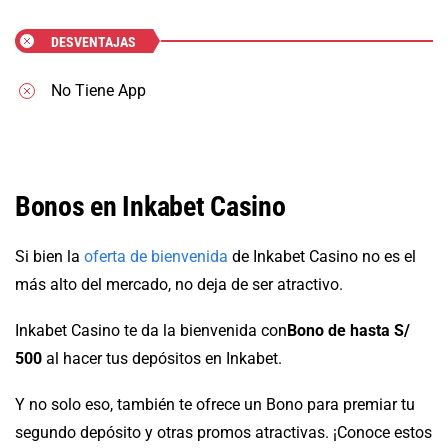
DESVENTAJAS
No Tiene App
Bonos en Inkabet Casino
Si bien la
oferta de bienvenida
de Inkabet Casino no es el
más alto del mercado, no deja de ser atractivo.
Inkabet Casino te da la bienvenida con
Bono de hasta S/
500
al hacer tus depósitos en Inkabet.
Y no solo eso, también te ofrece un Bono para premiar tu
segundo depósito y otras promos atractivas. ¡Conoce estos