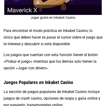
Jugar gratis en Inkabet Casino
Para encontrar el modo práctica en Inkabet Casino, lo
único que debes hacer es pasar el cursor sobre el juego que
te interese y descubrir si está disponible.
Los juegos que cuentan con esta función tienen el botón
«Probar el juego» mientras que los demás solo tienen la
opción «Jugar con dinero».
Juegos Populares en Inkabet Casino
La sección de juegos populares de Inkabet Casino incluye
juegos de crash casino, opciones de raspa y gana online y
por supuesto, tragamonedas online.