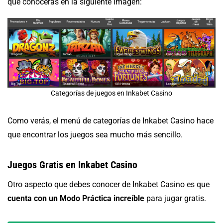
que conocerás en la siguiente imagen:
Categorías de juegos en Inkabet Casino
Como verás, el menú de categorías de Inkabet Casino hace
que encontrar los juegos sea mucho más sencillo.
Juegos Gratis en Inkabet Casino
Otro aspecto que debes conocer de Inkabet Casino es que
cuenta con un Modo Práctica increíble
para jugar gratis.