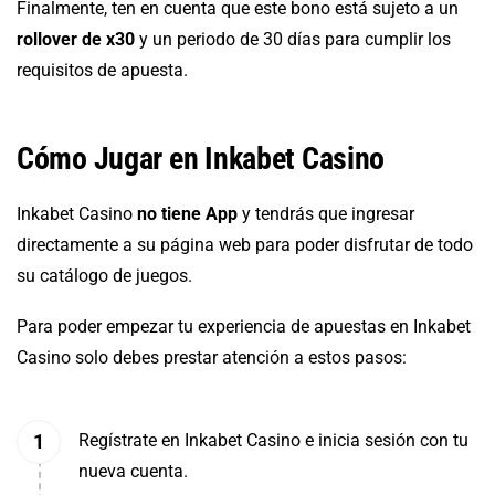
Finalmente, ten en cuenta que este bono está sujeto a un
rollover de x30
y un periodo de 30 días para cumplir los
requisitos de apuesta.
Cómo Jugar en Inkabet Casino
Inkabet Casino
no tiene App
y tendrás que ingresar
directamente a su página web para poder disfrutar de todo
su catálogo de juegos.
Para poder empezar tu experiencia de apuestas en Inkabet
Casino solo debes prestar atención a estos pasos:
Regístrate en Inkabet Casino e inicia sesión con tu
nueva cuenta.