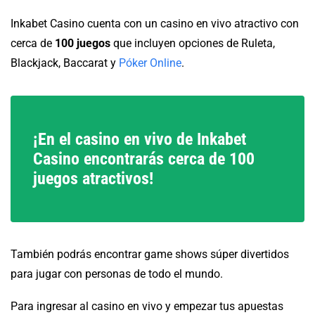
Inkabet Casino cuenta con un casino en vivo atractivo con
cerca de
100 juegos
que incluyen opciones de Ruleta,
Blackjack, Baccarat y
Póker Online
.
¡En el casino en vivo de Inkabet
Casino encontrarás cerca de 100
juegos atractivos!
También podrás encontrar game shows súper divertidos
para jugar con personas de todo el mundo.
Para ingresar al casino en vivo y empezar tus apuestas