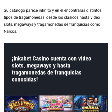
Su catálogo parece infinito y en él encontrarás distintos
tipos de tragamonedas, desde los clásicos hasta video
slots, megaways y tragamonedas de franquicias como
Narcos.
¡Inkabet Casino cuenta con video
slots, megaways y hasta
tragamonedas de franquicias
conocidas!