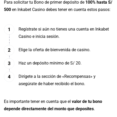
Para solicitar tu Bono de primer depósito de
100% hasta S/
500
en Inkabet Casino debes tener en cuenta estos pasos:
Regístrate si aún no tienes una cuenta en Inkabet
Casino e inicia sesión.
Elige la oferta de bienvenida de casino.
Haz un depósito mínimo de S/ 20.
Dirígete a la sección de «Recompensas» y
asegúrate de haber recibido el bono.
Es importante tener en cuenta que el
valor de tu bono
depende directamente del monto que deposites
.