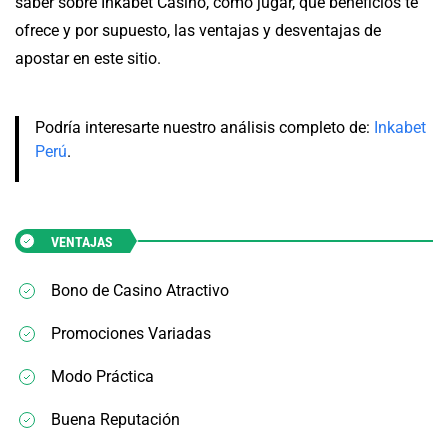
saber sobre Inkabet Casino, cómo jugar, qué beneficios te
ofrece y por supuesto, las ventajas y desventajas de
apostar en este sitio.
Podría interesarte nuestro análisis completo de:
Inkabet
Perú
.
VENTAJAS
Bono de Casino Atractivo
Promociones Variadas
Modo Práctica
Buena Reputación