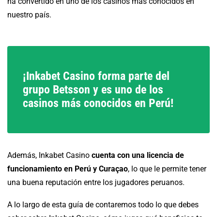
ha convertido en uno de los casinos más conocidos en
nuestro país.
¡Inkabet Casino forma parte del
grupo Betsson y es uno de los
casinos más conocidos en Perú!
Además, Inkabet Casino
cuenta con una licencia de
funcionamiento en Perú y Curaçao
, lo que le permite tener
una buena reputación entre los jugadores peruanos.
A lo largo de esta guía de contaremos todo lo que debes