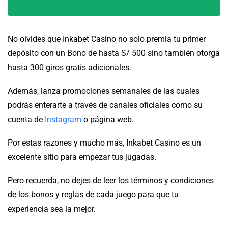
No olvides que Inkabet Casino no solo premia tu primer
depósito con un Bono de hasta S/ 500 sino también otorga
hasta 300 giros gratis adicionales.
Además, lanza promociones semanales de las cuales
podrás enterarte a través de canales oficiales como su
cuenta de
Instagram
o página web.
Por estas razones y mucho más, Inkabet Casino es un
excelente sitio para empezar tus jugadas.
Pero recuerda, no dejes de leer los términos y condiciones
de los bonos y reglas de cada juego para que tu
experiencia sea la mejor.