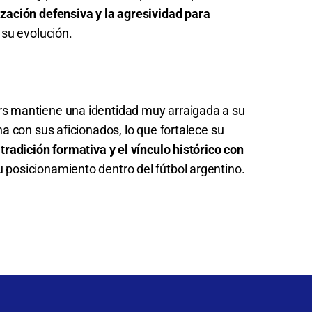
S/ 5,20
zación defensiva y la agresividad para
S/ 110
 su evolución.
S/ 0,40
S/ 47
s mantiene una identidad muy arraigada a su
na con sus aficionados, lo que fortalece su
S/ 5,50
 tradición formativa y el vínculo histórico con
 posicionamiento dentro del fútbol argentino.