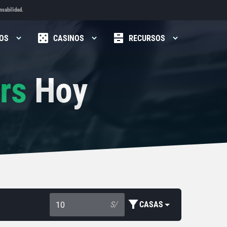
nsabilidad.
OS
CASINOS
RECURSOS
rs
Hoy
S/
CASAS