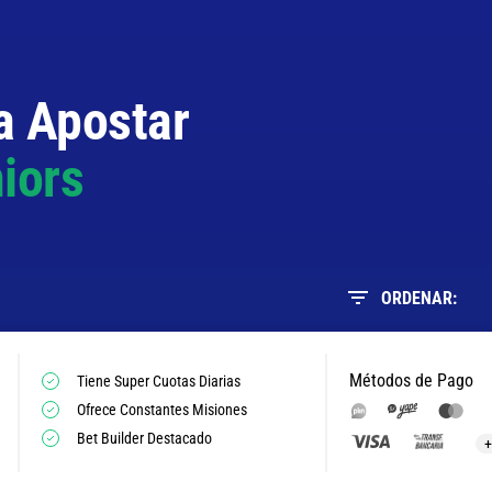
a Apostar
iors
ORDENAR:
Métodos de Pago
Tiene Super Cuotas Diarias
Ofrece Constantes Misiones
Bet Builder Destacado