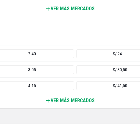
VER MÁS MERCADOS
2.25
S/ 22,50
1.65
S/ 16,50
1.28
S/ 12,80
2.40
S/ 24
1.39
S/ 13,90
3.05
S/ 30,50
1.72
S/ 17,20
4.15
S/ 41,50
1.13
S/ 11,30
VER MÁS MERCADOS
2.25
S/ 22,50
1.57
S/ 15,70
1.60
S/ 16
2.45
S/ 24,50
1.35
S/ 13,50
2.68
S/ 26,80