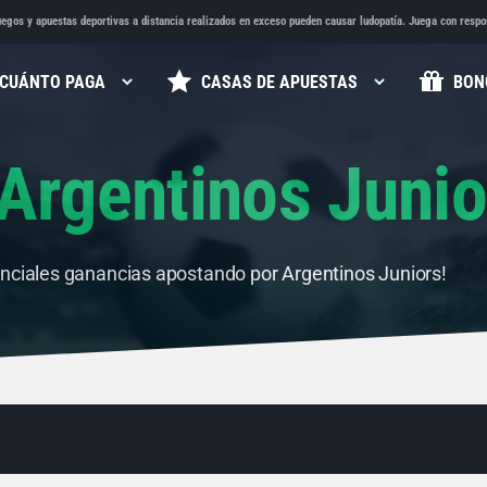
egos y apuestas deportivas a distancia realizados en exceso pueden causar ludopatía. Juega con respo
CUÁNTO PAGA
CASAS DE APUESTAS
BON
Argentinos Junio
nciales ganancias apostando por Argentinos Juniors!