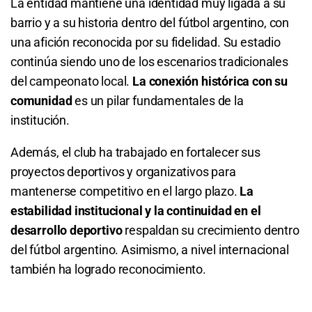
La entidad mantiene una identidad muy ligada a su
Total de Goles - Menos de 4.5
barrio y a su historia dentro del fútbol argentino, con
una afición reconocida por su fidelidad. Su estadio
1.05
S/ 10,50
S/ 0,50
continúa siendo uno de los escenarios tradicionales
del campeonato local.
La conexión histórica con su
Total de Tarjetas - Menos de 0.5
comunidad
es un pilar fundamentales de la
5.70
S/ 57
S/ 47
institución.
Además, el club ha trabajado en fortalecer sus
proyectos deportivos y organizativos para
mantenerse competitivo en el largo plazo.
La
estabilidad institucional y la continuidad en el
desarrollo deportivo
respaldan su crecimiento dentro
del fútbol argentino. Asimismo, a nivel internacional
también ha logrado reconocimiento.