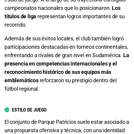
Total de Goles - Más de 2.5
campeonatos nacionales que lo posicionaron.
Los
Deportivo Riestra o Empate
3.40
S/ 34
S/ 24
títulos de liga
representan logros importantes de su
recorrido.
2.00
S/ 20
S/ 10
Total de Goles - Menos de 2.5
Además de sus éxitos locales, el club también logró
Total de Goles - Más de 0.5
1.34
S/ 13,40
S/ 3,40
participaciones destacadas en torneos continentales,
enfrentando a rivales de gran nivel en Sudamérica.
La
1.14
S/ 11,40
S/ 1,40
Total de Goles - Más de 3.5
presencia en competencias internacionales y el
reconocimiento histórico de sus equipos más
Total de Goles - Más de 1.5
7.30
S/ 73
S/ 63
emblemáticos
reforzaron su prestigio dentro del
1.57
S/ 15,70
S/ 5,70
Total de Goles - Menos de 3.5
fútbol regional.
Total de Goles - Menos de 1.5
1.11
S/ 11,10
S/ 1,10
ESTILO DE JUEGO
2.40
S/ 24
S/ 14
Total de Goles - Más de 4.5
El conjunto de Parque Patricios suele estar asociado a
una propuesta ofensiva y técnica, con una identidad
Total de Goles - Más de 2.5
17.00
S/ 170
S/ 160