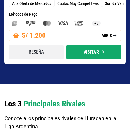
Alta Oferta de Mercados
Cuotas Muy Competitivas
Surtida Varied
Métodos de Pago
+5
S/ 1.200
ABRIR
RESEÑA
VISITAR
Los 3
Principales Rivales
Conoce a los principales rivales de Huracán en la
Liga Argentina.