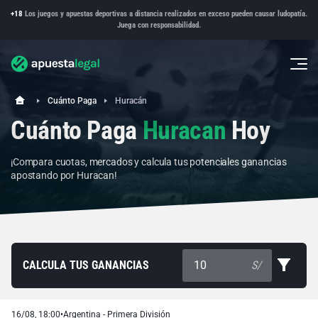
+18
Los juegos y apuestas deportivas a distancia realizados en exceso pueden causar ludopatía.
Juega con responsabilidad.
Cuánto Paga
Huracán
Cuánto Paga
Huracan
Hoy
¡Compara cuotas, mercados y calcula tus potenciales ganancias
apostando por Huracan!
CALCULA TUS GANANCIAS
S/
16/08, 18:00
•
Argentina - Primera División