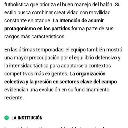
futbolística que prioriza el buen manejo del balón. Su
2.72
S/ 27,20
S/ 17,20
Total de Goles - Menos de 4.5
estilo busca combinar creatividad con movilidad
constante en ataque.
La intención de asumir
Total de Goles - Menos de 2.5
1.03
S/ 10,30
S/ 0,30
protagonismo en los partidos
forma parte de sus
rasgos más característicos.
1.47
S/ 14,70
S/ 4,70
Total de Tarjetas - Menos de 0.5
En las últimas temporadas, el equipo también mostró
Total de Goles - Más de 3.5
4.90
S/ 49
S/ 39
una mayor preocupación por el equilibrio defensivo y
la intensidad táctica para adaptarse a contextos
5.20
S/ 52
S/ 42
Total de Goles - Más de 1.5
competitivos más exigentes.
La organización
Total de Goles - Menos de 3.5
1.72
S/ 17,20
S/ 7,20
colectiva y la presión en sectores clave del campo
evidencian una evolución en su funcionamiento
1.17
S/ 11,70
S/ 1,70
reciente.
Total de Goles - Más de 4.5
LA INSTITUCIÓN
10.00
S/ 100
S/ 90