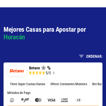
Mejores Casas para Apostar por
Huracán
ORDENAR:
Betano
5
/5
Tiene Super Cuotas Diarias
Ofrece Constantes Misiones
Bet Build
Métodos de Pago
+5