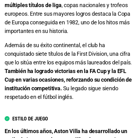
múltiples títulos de liga
, copas nacionales y trofeos
europeos. Entre sus mayores logros destaca la Copa
1.32
S/ 13,20
S/ 3,20
Total de Goles - Más de 2.5
de Europa conseguida en 1982, uno de los hitos más
Aston Villa o Empate
1.91
S/ 19,10
S/ 9,10
importantes en su historia.
1.67
S/ 16,70
S/ 6,70
Total de Goles - Menos de 2.5
Además de su éxito continental, el club ha
conquistado siete títulos de la First Division, una cifra
Total de Goles - Más de 0.5
1.92
S/ 19,20
S/ 9,20
que lo sitúa entre los equipos más laureados del país.
También ha logrado victorias en la FA Cup y la EFL
1.04
S/ 10,40
S/ 0,40
Total de Goles - Más de 3.5
Cup en varias ocasiones, reforzando su condición de
institución competitiva.
Su legado sigue siendo
Total de Goles - Más de 1.5
3.25
S/ 32,50
S/ 22,50
respetado en el fútbol inglés.
1.20
S/ 12
S/ 2
Total de Goles - Menos de 3.5
Total de Goles - Menos de 1.5
ESTILO DE JUEGO
1.36
S/ 13,60
S/ 3,60
En los últimos años, Aston Villa ha desarrollado un
4.75
S/ 47,50
S/ 37,50
Total de Goles - Más de 4.5