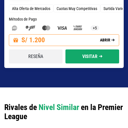
Alta Oferta de Mercados
Cuotas Muy Competitivas
Surtida Varied
Métodos de Pago
+5
S/ 1.200
ABRIR
RESEÑA
VISITAR
Rivales de
Nivel Similar
en la Premier
League