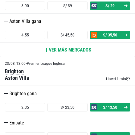
3.90
S/ 39
S/ 29
Aston Villa gana
4.55
S/ 45,50
S/ 35,50
VER MÁS MERCADOS
Ambos Equipos Anotan - Sí
23/08, 13:00
•
Premier League Inglesa
1.80
S/ 18
S/ 8
Brighton
Aston Villa
Ambos Equipos Anotan - No
Hace
11 min
Brighton gana
1.98
S/ 19,80
S/ 9,80
2.35
S/ 23,50
S/ 13,50
PSG o Empate
Empate
1.24
S/ 12,40
S/ 2,40