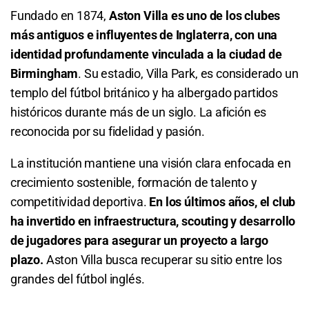
4.46
S/ 44,60
S/ 34,60
Fundado en 1874,
Aston Villa es uno de los clubes
Se Clasificará Aston Villa
más antiguos e influyentes de Inglaterra, con una
Total de Goles - Menos de 4.5
2.96
S/ 29,60
S/ 19,60
identidad profundamente vinculada a la ciudad de
Birmingham
. Su estadio, Villa Park, es considerado un
1.23
S/ 12,30
S/ 2,30
Total de Tarjetas - Menos de 0.5
templo del fútbol británico y ha albergado partidos
históricos durante más de un siglo. La afición es
Total de Goles - Más de 6.5
9.00
S/ 90
S/ 80
reconocida por su fidelidad y pasión.
12.50
S/ 125
S/ 115
Total de Goles - Más de 1.5
La institución mantiene una visión clara enfocada en
crecimiento sostenible, formación de talento y
Total de Goles - Menos de 6.5
1.29
S/ 12,90
S/ 2,90
competitividad deportiva.
En los últimos años, el club
1.03
S/ 10,30
S/ 0,30
ha invertido en infraestructura, scouting y desarrollo
de jugadores para asegurar un proyecto a largo
Total de Tarjetas - Menos de 0.5
plazo.
Aston Villa busca recuperar su sitio entre los
grandes del fútbol inglés.
11.25
S/ 112,50
S/ 102,50