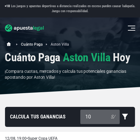
+18
Los juegos y apuestas deportivas a distancia realizados en exceso pueden causar ludopatía.
Juega con responsabilidad.
Cuánto Paga
Aston Villa
Cuánto Paga
Aston Villa
Hoy
¡Compara cuotas, mercados y calcula tus potenciales ganancias
apostando por Aston Villa!
CALCULA TUS GANANCIAS
S/
12/08, 19:00
•
Super Copa UEFA