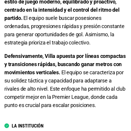
estilo de juego moderno, equilibrado y proactivo,
centrado en la intensidad y el control del ritmo del
Total de Goles - Más de 2.5
6.30
S/ 63
S/ 53
partido.
El equipo suele buscar posesiones
1.62
S/ 16,20
S/ 6,20
Total de Goles - Menos de 4.5
ordenadas, progresiones rápidas y presión constante
para generar oportunidades de gol. Asimismo, la
Total de Goles - Menos de 2.5
1.14
S/ 11,40
S/ 1,40
estrategia prioriza el trabajo colectivo.
2.34
S/ 23,40
S/ 13,40
Total de Goles - Más de 6.5
Defensivamente, Villa apuesta por líneas compactas
y transiciones rápidas, buscando ganar metros con
Total de Goles - Más de 3.5
15.50
S/ 155
S/ 145
movimientos verticales.
El equipo se caracteriza por
su solidez táctica y capacidad para adaptarse a
2.50
S/ 25
S/ 15
Total de Goles - Menos de 6.5
rivales de alto nivel. Este enfoque ha permitido al club
Total de Goles - Menos de 3.5
1.02
S/ 10,20
S/ 0,20
competir mejor en la Premier League, donde cada
punto es crucial para escalar posiciones.
1.55
S/ 15,50
S/ 5,50
Se Clasificará PSG
Total de Goles - Más de 4.5
1.40
S/ 14
S/ 4
LA INSTITUCIÓN