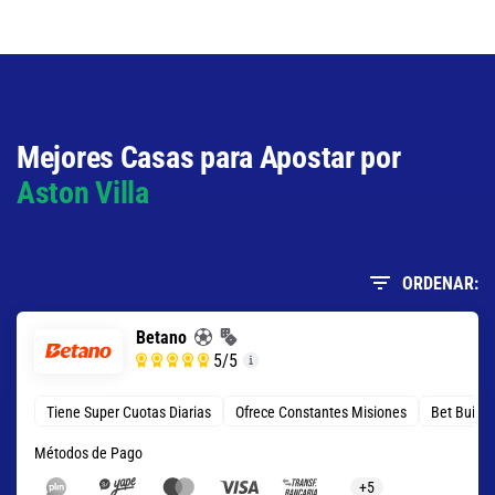
Total de Goles - Más de 1.5
1.19
S/ 11,90
S/ 1,90
Mejores Casas para Apostar por
Aston Villa
ORDENAR:
Betano
5
/5
Tiene Super Cuotas Diarias
Ofrece Constantes Misiones
Bet Build
Métodos de Pago
+5