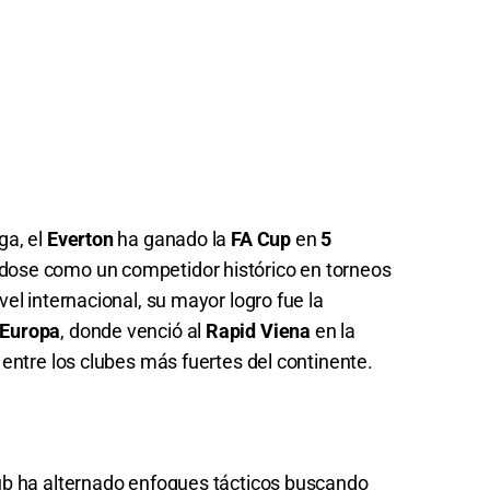
S/ 3,40
S/ 7,50
S/ 0,70
S/ 3,10
ga, el
Everton
ha ganado la
FA Cup
en
5
S/ 26,30
ndose como un competidor histórico en torneos
vel internacional, su mayor logro fue la
S/ 9,30
 Europa
, donde venció al
Rapid Viena
en la
n entre los clubes más fuertes del continente.
S/ 9,10
S/ 22,50
S/ 3,50
lub ha alternado enfoques tácticos buscando