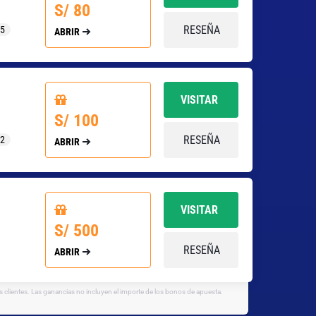
S/ 80
RESEÑA
+5
ABRIR
VISITAR
S/ 100
RESEÑA
+2
ABRIR
VISITAR
S/ 500
RESEÑA
ABRIR
clientes. Las ganancias no incluyen el importe de los bonos de apuesta.