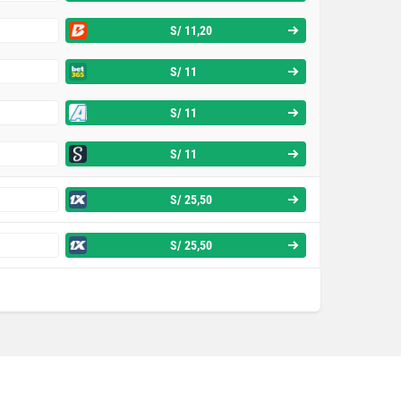
S/ 11,20
S/ 11
S/ 11
S/ 11
S/ 25,50
S/ 25,50
S/ 7,50
S/ 11
S/ 3,50