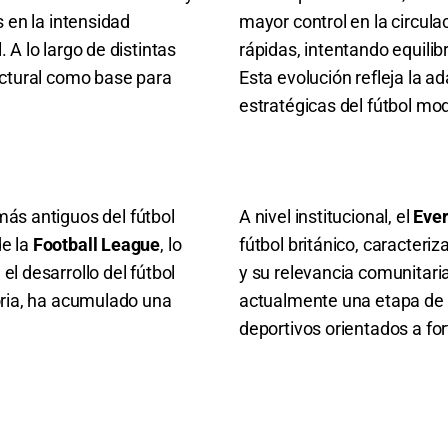
s en la intensidad
mayor control en la circul
6.26
S/ 62,60
 A lo largo de distintas
rápidas, intentando equili
ructural como base para
Esta evolución refleja la a
1.13
S/ 11,30
estratégicas del fútbol mo
16.00
S/ 160
1.02
S/ 10,20
más antiguos del fútbol
A nivel institucional, el
Eve
de la
Football League
, lo
fútbol británico, caracteri
9.00
S/ 90
el desarrollo del fútbol
y su relevancia comunitaria
1.29
S/ 12,90
toria, ha acumulado una
actualmente una etapa de 
deportivos orientados a for