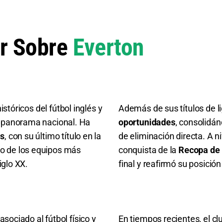
1.34
S/ 13,40
r Sobre
Everton
1.75
S/ 17,50
1.07
S/ 10,70
1.31
S/ 13,10
stóricos del fútbol inglés y
Además de sus títulos de li
3.63
S/ 36,30
 panorama nacional. Ha
oportunidades
, consolidá
es
, con su último título en la
de eliminación directa. A ni
1.93
S/ 19,30
o de los equipos más
conquista de la
Recopa de
iglo XX.
final y reafirmó su posició
1.91
S/ 19,10
3.25
S/ 32,50
1.35
S/ 13,50
sociado al fútbol físico y
En tiempos recientes, el c