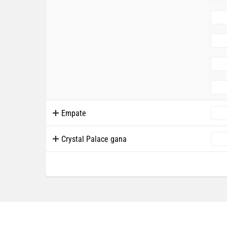
Empate
Crystal Palace gana
Ambos Equipos Anotan - Sí
Ambos Equipos Anotan - No
Everton o Empate