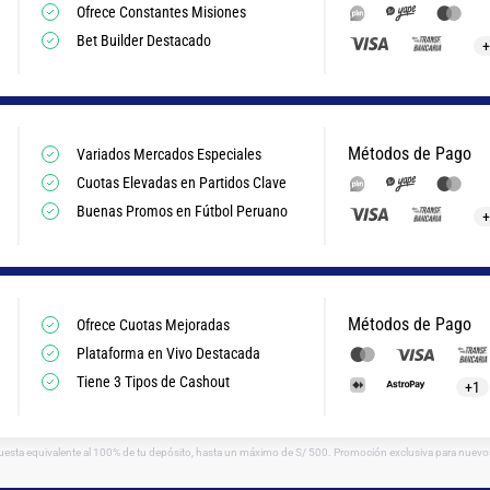
Ofrece Constantes Misiones
Bet Builder Destacado
Métodos de Pago
Variados Mercados Especiales
Cuotas Elevadas en Partidos Clave
Buenas Promos en Fútbol Peruano
Métodos de Pago
Ofrece Cuotas Mejoradas
Plataforma en Vivo Destacada
Tiene 3 Tipos de Cashout
+1
uesta equivalente al 100% de tu depósito, hasta un máximo de S/ 500. Promoción exclusiva para nuevos 