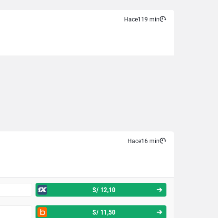
Hace
119 min
Hace
16 min
S/ 12,10
S/ 11,50