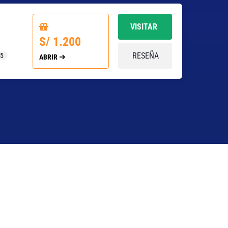
VISITAR
S/ 1.200
RESEÑA
+5
ABRIR