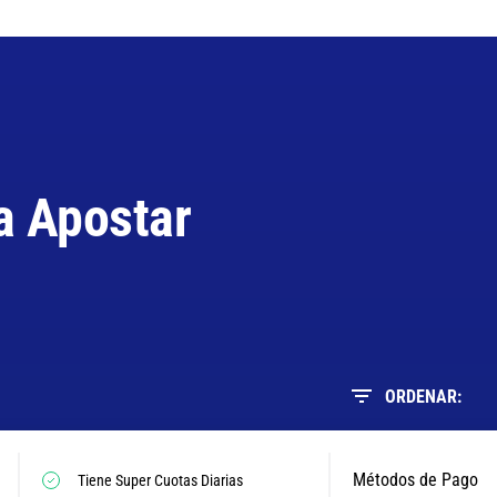
a Apostar
ORDENAR:
Métodos de Pago
Tiene Super Cuotas Diarias