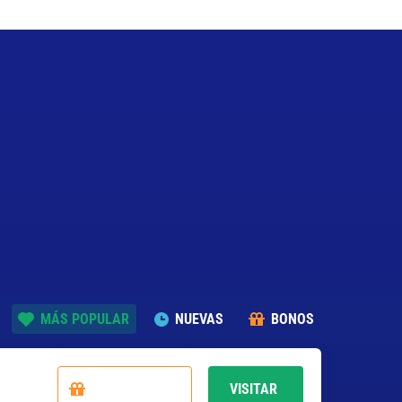
MÁS POPULAR
NUEVAS
BONOS
VISITAR