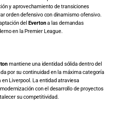
ación y aprovechamiento de transiciones
S/ 52,60
brar orden defensivo con dinamismo ofensivo.
daptación del
Everton
a las demandas
S/ 1,30
derno en la Premier League.
S/ 150
S/ 0,20
rton
mantiene una identidad sólida dentro del
zada por su continuidad en la máxima categoría
S/ 80
 en Liverpool. La entidad atraviesa
S/ 2,90
modernización con el desarrollo de proyectos
talecer su competitividad.