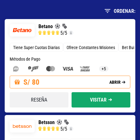
ORDENAR:
Betano
5
/5
Tiene Super Cuotas Diarias
Ofrece Constantes Misiones
Bet Build
Métodos de Pago
+5
S/ 80
ABRIR
RESEÑA
VISITAR
Betsson
5
/5