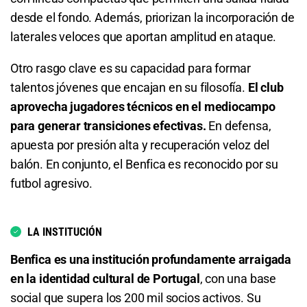
desde el fondo. Además, priorizan la incorporación de
Total de Goles - Menos de 2.5
1.31
S/ 13,10
S/ 3,10
laterales veloces que aportan amplitud en ataque.
2.57
S/ 25,70
S/ 15,70
Total de Goles - Más de 6.5
Otro rasgo clave es su capacidad para formar
talentos jóvenes que encajan en su filosofía.
El club
Total de Goles - Más de 3.5
10.50
S/ 105
S/ 95
aprovecha jugadores técnicos en el mediocampo
para generar transiciones efectivas.
En defensa,
2.07
S/ 20,70
S/ 10,70
Total de Goles - Menos de 6.5
apuesta por presión alta y recuperación veloz del
Total de Goles - Menos de 3.5
1.05
S/ 10,50
S/ 0,50
balón. En conjunto, el Benfica es reconocido por su
futbol agresivo.
1.70
S/ 17
S/ 7
Total de Tarjetas - Menos de 0.5
Total de Goles - Más de 4.5
13.50
S/ 135
S/ 125
LA INSTITUCIÓN
3.40
S/ 34
S/ 24
Benfica es una institución profundamente arraigada
Total de Goles - Más de 1.5
en la identidad cultural de Portugal
, con una base
Total de Goles - Menos de 4.5
1.13
S/ 11,30
S/ 1,30
social que supera los 200 mil socios activos. Su