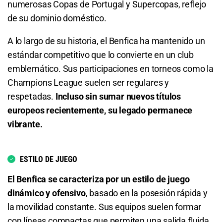
Benfica o Empate
1.47
S/ 14,70
S/ 4,70
numerosas Copas de Portugal y Supercopas, reflejo
de su dominio doméstico.
1.09
S/ 10,90
S/ 0,90
Total de Goles - Menos de 2.5
A lo largo de su historia, el Benfica ha mantenido un
Total de Goles - Más de 0.5
2.72
S/ 27,20
S/ 17,20
estándar competitivo que lo convierte en un club
emblemático. Sus participaciones en torneos como la
1.03
S/ 10,30
S/ 0,30
Total de Goles - Más de 3.5
Champions League suelen ser regulares y
respetadas.
Incluso sin sumar nuevos títulos
Total de Goles - Más de 1.5
2.15
S/ 21,50
S/ 11,50
europeos recientemente, su legado permanece
1.15
S/ 11,50
S/ 1,50
Total de Goles - Menos de 3.5
vibrante.
Total de Goles - Menos de 1.5
1.72
S/ 17,20
S/ 7,20
ESTILO DE JUEGO
5.00
S/ 50
S/ 40
Total de Goles - Más de 4.5
El Benfica se caracteriza por un estilo de juego
dinámico y ofensivo
, basado en la posesión rápida y
Total de Goles - Más de 2.5
3.50
S/ 35
S/ 25
la movilidad constante. Sus equipos suelen formar
1.47
S/ 14,70
S/ 4,70
Total de Goles - Menos de 4.5
con líneas compactas que permiten una salida fluida