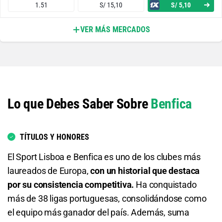
1.51
S/ 15,10
S/ 5,10
Académico Viseu o Empate
VER MÁS MERCADOS
Ambos Equipos Anotan - Sí
8.20
S/ 82
S/ 72
1.56
S/ 15,60
S/ 5,60
Total de Goles - Más de 0.5
Ambos Equipos Anotan - No
1.03
S/ 10,30
S/ 0,30
Lo que Debes Saber Sobre
Benfica
2.32
S/ 23,20
S/ 13,20
Total de Goles - Más de 1.5
Hearts o Empate
1.15
S/ 11,50
S/ 1,50
TÍTULOS Y HONORES
2.33
S/ 23,30
S/ 13,30
Total de Goles - Menos de 1.5
El Sport Lisboa e Benfica es uno de los clubes más
laureados de Europa,
con un historial que destaca
Hearts o Benfica
5.50
S/ 55
S/ 45
por su consistencia competitiva.
Ha conquistado
más de 38 ligas portuguesas, consolidándose como
1.20
S/ 12
S/ 2
Total de Goles - Más de 2.5
el equipo más ganador del país. Además, suma