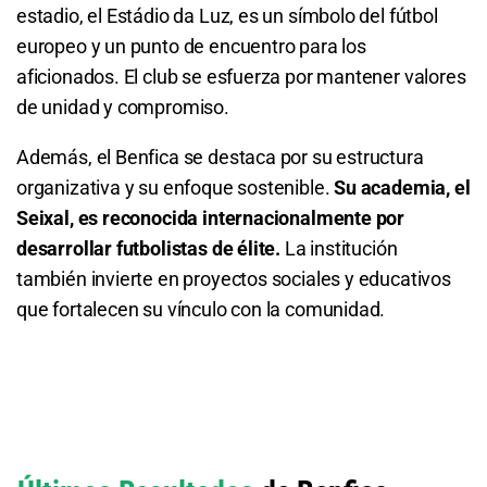
estadio, el Estádio da Luz, es un símbolo del fútbol
1.30
S/ 13
S/ 3
europeo y un punto de encuentro para los
aficionados. El club se esfuerza por mantener valores
Total de Goles - Más de 6.5
de unidad y compromiso.
8.75
S/ 87,50
S/ 77,50
Además, el Benfica se destaca por su estructura
organizativa y su enfoque sostenible.
Su academia, el
Total de Goles - Menos de 6.5
Seixal, es reconocida internacionalmente por
1.05
S/ 10,50
S/ 0,50
desarrollar futbolistas de élite.
La institución
también invierte en proyectos sociales y educativos
Total de Tarjetas - Menos de 0.5
que fortalecen su vínculo con la comunidad.
10.00
S/ 100
S/ 90