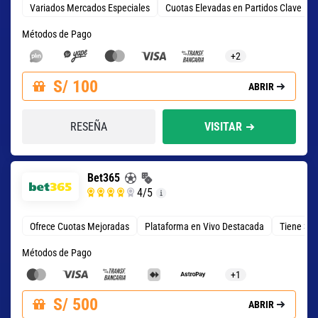
Variados Mercados Especiales
Cuotas Elevadas en Partidos Clave
Métodos de Pago
+2
S/ 100
ABRIR
RESEÑA
VISITAR
Bet365
4
/5
Ofrece Cuotas Mejoradas
Plataforma en Vivo Destacada
Tiene 3 T
Métodos de Pago
+1
S/ 500
ABRIR