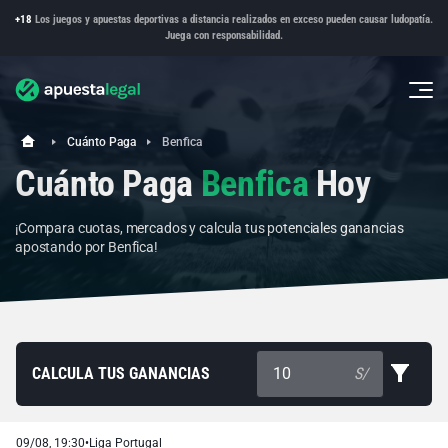
+18
Los juegos y apuestas deportivas a distancia realizados en exceso pueden causar ludopatía.
Juega con responsabilidad.
Cuánto Paga
Benfica
Cuánto Paga
Benfica
Hoy
¡Compara cuotas, mercados y calcula tus potenciales ganancias
apostando por Benfica!
CALCULA TUS GANANCIAS
S/
09/08, 19:30
•
Liga Portugal