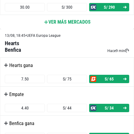
30.00
S/ 300
S/ 290
VER MÁS MERCADOS
Ambos Equipos Anotan - Sí
13/08, 18:45
•
UEFA Europa League
2.63
S/ 26,30
S/ 16,30
Hearts
Benfica
Ambos Equipos Anotan - No
Hace
9 min
Hearts gana
1.45
S/ 14,50
S/ 4,50
7.50
S/ 75
S/ 65
Benfica o Empate
Empate
1.01
S/ 10,10
S/ 0,10
4.40
S/ 44
S/ 34
Benfica o Académico Viseu
Benfica gana
1.06
S/ 10,60
S/ 0,60