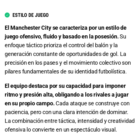
6.26
S/ 62,60
S/ 52,60
ESTILO DE JUEGO
Total de Goles - Más de 2.5
El Manchester City se caracteriza por un estilo de
juego ofensivo, fluido y basado en la posesión.
Su
1.42
S/ 14,20
S/ 4,20
enfoque táctico prioriza el control del balón y la
generación constante de oportunidades de gol. La
Total de Goles - Menos de 2.5
precisión en los pases y el movimiento colectivo son
pilares fundamentales de su identidad futbolística.
3.00
S/ 30
S/ 20
El equipo destaca por su capacidad para imponer
Total de Goles - Más de 3.5
ritmo y presión alta, obligando a los rivales a jugar
2.04
S/ 20,40
S/ 10,40
en su propio campo.
Cada ataque se construye con
paciencia, pero con una clara intención de dominar.
Total de Goles - Menos de 3.5
La combinación entre táctica, intensidad y creatividad
ofensiva lo convierte en un espectáculo visual.
1.80
S/ 18
S/ 8