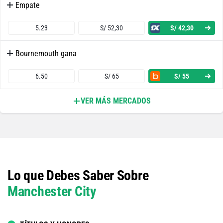
Empate
5.23
S/ 52,30
S/ 42,30
Bournemouth gana
6.50
S/ 65
S/ 55
VER MÁS MERCADOS
Ambos Equipos Anotan - Sí
1.58
S/ 15,80
S/ 5,80
Ambos Equipos Anotan - No
Lo que Debes Saber Sobre
2.45
S/ 24,50
S/ 14,50
Manchester City
Manchester City o Empate
1.14
S/ 11,40
S/ 1,40