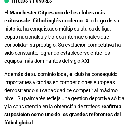
TÍTULOS Y HONORES
El Manchester City es uno de los clubes más
Manchester City o Bournemouth
exitosos del fútbol inglés moderno.
A lo largo de su
1.20
S/ 12
S/ 2
historia, ha conquistado múltiples títulos de liga,
copas nacionales y trofeos internacionales que
Bournemouth o Empate
consolidan su prestigio. Su evolución competitiva ha
sido constante, logrando establecerse entre los
2.81
S/ 28,10
S/ 18,10
equipos más dominantes del siglo XXI.
Total de Goles - Más de 0.5
Además de su dominio local, el club ha conseguido
importantes victorias en competiciones europeas,
1.03
S/ 10,30
S/ 0,30
demostrando su capacidad de competir al máximo
Total de Goles - Más de 1.5
nivel. Su palmarés refleja una gestión deportiva sólida
y la consistencia en la obtención de trofeos
reafirma
1.13
S/ 11,30
S/ 1,30
su posición como uno de los grandes referentes del
fútbol global.
Total de Goles - Menos de 1.5