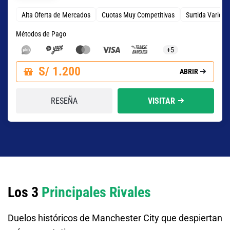
Alta Oferta de Mercados
Cuotas Muy Competitivas
Surtida Varied
Métodos de Pago
+5
S/ 1.200
ABRIR
RESEÑA
VISITAR
Los 3
Principales Rivales
Duelos históricos de Manchester City que despiertan