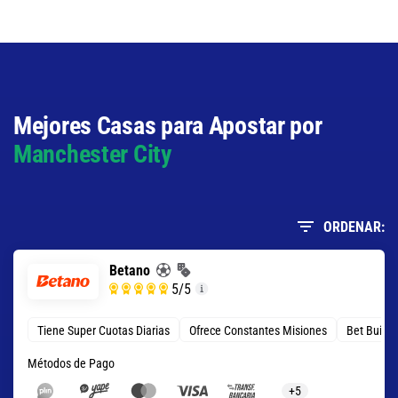
13.50
S/ 135
S/ 125
Total de Goles - Más de 1.5
1.12
S/ 11,20
S/ 1,20
Mejores Casas para Apostar por
Manchester City
ORDENAR:
Betano
5
/5
Tiene Super Cuotas Diarias
Ofrece Constantes Misiones
Bet Build
Métodos de Pago
+5