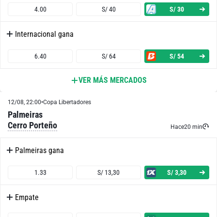
4.00
S/ 40
S/ 30
Internacional gana
6.40
S/ 64
S/ 54
VER MÁS MERCADOS
Ambos Equipos Anotan - Sí
12/08, 22:00
•
Copa Libertadores
2.05
S/ 20,50
S/ 10,50
Palmeiras
Cerro Porteño
Ambos Equipos Anotan - No
Hace
20 min
Palmeiras gana
1.80
S/ 18
S/ 8
1.33
S/ 13,30
S/ 3,30
Palmeiras o Empate
Empate
1.14
S/ 11,40
S/ 1,40