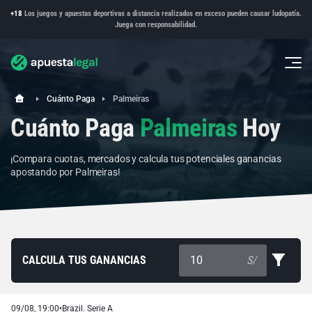
+18
Los juegos y apuestas deportivas a distancia realizados en exceso pueden causar ludopatía.
Juega con responsabilidad.
Cuánto Paga
Palmeiras
Cuánto Paga
Palmeiras
Hoy
¡Compara cuotas, mercados y calcula tus potenciales ganancias
apostando por Palmeiras!
CALCULA TUS GANANCIAS
S/
09/08, 19:00
•
Brazil. Serie A