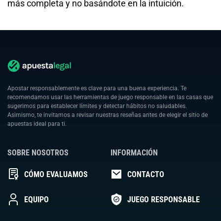
más completa y no basándote en la intuición.
Apostar responsablemente es clave para una buena experiencia. Te
recomendamos usar las herramientas de juego responsable en las casas que
sugerimos para establecer límites y detectar hábitos no saludables.
Asimismo, te invitamos a revisar nuestras reseñas antes de elegir el sitio de
apuestas ideal para ti.
SOBRE NOSOTROS
INFORMACIÓN
CÓMO EVALUAMOS
CONTACTO
EQUIPO
JUEGO RESPONSABLE