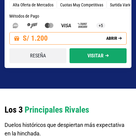
Alta Oferta de Mercados
Cuotas Muy Competitivas
Surtida Varied
Métodos de Pago
+5
S/ 1.200
ABRIR
RESEÑA
VISITAR
Los 3
Principales Rivales
Duelos históricos que despiertan más expectativa
en la hinchada.