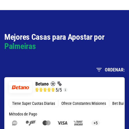
Total de Tarjetas - Menos de 0.5
8.50
S/ 85
S/ 75
Total de Goles - Más de 1.5
Mejores Casas para Apostar por
1.31
S/ 13,10
S/ 3,10
Palmeiras
ORDENAR:
Betano
5
/5
Tiene Super Cuotas Diarias
Ofrece Constantes Misiones
Bet Build
Métodos de Pago
+5