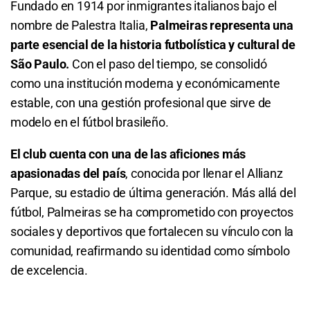
7.80
S/ 78
S/ 68
Fundado en 1914 por inmigrantes italianos bajo el
Se Clasificará Cerro Porteño
1.80
S/ 18
S/ 8
nombre de Palestra Italia,
Palmeiras representa una
Total de Goles - Menos de 4.5
4.50
S/ 45
S/ 35
Total de Córners - Más de 11.5
parte esencial de la historia futbolística y cultural de
São Paulo.
Con el paso del tiempo, se consolidó
1.08
S/ 10,80
S/ 0,80
Total de Tarjetas - Menos de 0.5
2.42
S/ 24,20
S/ 14,20
como una institución moderna y económicamente
estable, con una gestión profesional que sirve de
Total de Tarjetas - Menos de 0.5
9.00
S/ 90
S/ 80
Total de Córners - Menos de 11.5
modelo en el fútbol brasileño.
7.20
S/ 72
S/ 62
Total de Goles - Más de 1.5
1.49
S/ 14,90
S/ 4,90
El club cuenta con una de las aficiones más
apasionadas del país
, conocida por llenar el Allianz
Total de Goles - Más de 1.5
1.30
S/ 13
S/ 3
Total de Córners - Más de 12.5
Parque, su estadio de última generación. Más allá del
1.37
S/ 13,70
S/ 3,70
3.20
S/ 32
S/ 22
fútbol, Palmeiras se ha comprometido con proyectos
sociales y deportivos que fortalecen su vínculo con la
Total de Córners - Menos de 12.5
comunidad, reafirmando su identidad como símbolo
de excelencia.
1.29
S/ 12,90
S/ 2,90