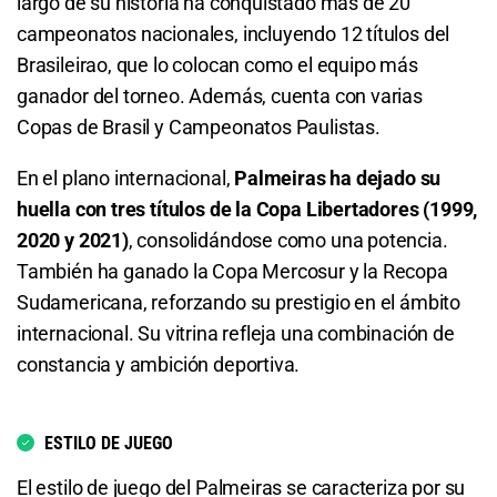
largo de su historia ha conquistado más de 20
campeonatos nacionales, incluyendo 12 títulos del
1.37
S/ 13,70
S/ 3,70
Total de Goles - Más de 2.5
6.79
S/ 67,90
S/ 57,90
Brasileirao, que lo colocan como el equipo más
Palmeiras o Empate
1.95
S/ 19,50
S/ 9,50
Total de Goles - Menos de 4.5
ganador del torneo. Además, cuenta con varias
Copas de Brasil y Campeonatos Paulistas.
1.43
S/ 14,30
S/ 4,30
Total de Goles - Menos de 2.5
1.12
S/ 11,20
S/ 1,20
En el plano internacional,
Palmeiras ha dejado su
Total de Goles - Más de 0.5
1.85
S/ 18,50
S/ 8,50
Total de Goles - Más de 6.5
huella con tres títulos de la Copa Libertadores (1999,
2020 y 2021)
, consolidándose como una potencia.
1.10
S/ 11
S/ 1
Total de Goles - Más de 3.5
16.00
S/ 160
S/ 150
También ha ganado la Copa Mercosur y la Recopa
Sudamericana, reforzando su prestigio en el ámbito
Total de Goles - Más de 1.5
3.46
S/ 34,60
S/ 24,60
Total de Goles - Menos de 6.5
internacional. Su vitrina refleja una combinación de
1.42
S/ 14,20
S/ 4,20
Total de Goles - Menos de 3.5
1.02
S/ 10,20
S/ 0,20
constancia y ambición deportiva.
Total de Goles - Menos de 1.5
1.33
S/ 13,30
S/ 3,30
Total de Córners - Más de 8.5
ESTILO DE JUEGO
2.87
S/ 28,70
S/ 18,70
Total de Goles - Más de 4.5
1.30
S/ 13
S/ 3
El estilo de juego del Palmeiras se caracteriza por su