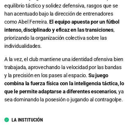
equilibrio táctico y solidez defensiva, rasgos que se
Total de Goles - Más de 2.5
6.50
S/ 65
S/ 55
Total de Córners - Menos de 8.5
han acentuado bajo la dirección de entrenadores
2.25
S/ 22,50
S/ 12,50
Total de Goles - Menos de 4.5
3.15
S/ 31,50
S/ 21,50
como Abel Ferreira.
El equipo apuesta por un fútbol
intenso, disciplinado y eficaz en las transiciones
,
Total de Goles - Menos de 2.5
1.12
S/ 11,20
S/ 1,20
Total de Córners - Más de 9.5
priorizando la organización colectiva sobre las
individualidades.
1.65
S/ 16,50
S/ 6,50
Total de Goles - Más de 6.5
1.52
S/ 15,20
S/ 5,20
A la vez, el club mantiene una identidad ofensiva bien
Total de Goles - Más de 3.5
16.00
S/ 160
S/ 150
Total de Córners - Menos de 9.5
trabajada, aprovechando la velocidad por las bandas
y la precisión en los pases al espacio.
Su juego
4.20
S/ 42
S/ 32
Total de Goles - Menos de 6.5
2.32
S/ 23,20
S/ 13,20
combina la fuerza física con la inteligencia táctica, lo
Total de Goles - Menos de 3.5
1.01
S/ 10,10
S/ 0,10
Total de Córners - Más de 10.5
que le permite adaptarse a diferentes escenarios
, ya
sea dominando la posesión o jugando al contragolpe.
1.24
S/ 12,40
S/ 2,40
Se Clasificará Palmeiras
1.88
S/ 18,80
S/ 8,80
Total de Goles - Más de 4.5
1.22
S/ 12,20
S/ 2,20
Total de Córners - Menos de 10.5
LA INSTITUCIÓN