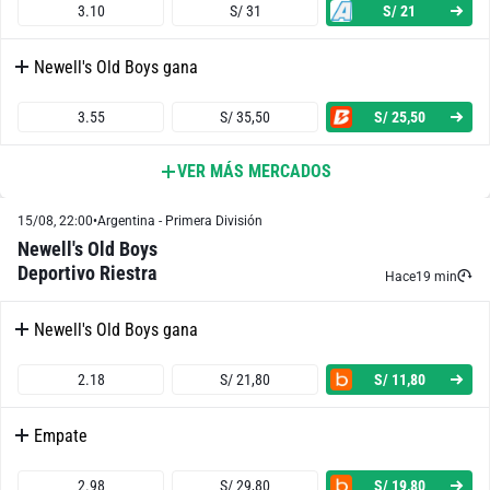
3.10
S/ 31
S/ 21
Newell's Old Boys gana
3.55
S/ 35,50
S/ 25,50
VER MÁS MERCADOS
Ambos Equipos Anotan - Sí
15/08, 22:00
•
Argentina - Primera División
2.15
S/ 21,50
S/ 11,50
Newell's Old Boys
Deportivo Riestra
Ambos Equipos Anotan - No
Hace
19 min
Newell's Old Boys gana
1.70
S/ 17
S/ 7
2.18
S/ 21,80
S/ 11,80
Defensa y Justicia o Empate
Empate
1.31
S/ 13,10
S/ 3,10
2.98
S/ 29,80
S/ 19,80