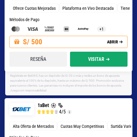
Ofrece Cuotas Mejoradas
Plataforma en Vivo Destacada
Tiene 3 T
Métodos de Pago
+1
S/ 500
ABRIR
RESEÑA
VISITAR
Regístrate en Bet365, haz un depósito de S/ 20 o más y recibe un bono de apuesta
equivalente al 100% de tu depósito, hasta un máximo de S/ 500. Promoción exclusiva
para nuevos clientes. Las ganancias no incluyen el importe de los bonos de apuesta.
Juega con responsabilidad.
1xBet
4
/5
Alta Oferta de Mercados
Cuotas Muy Competitivas
Surtida Varied