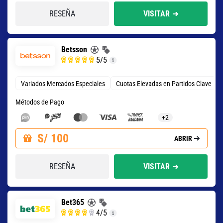
RESEÑA
VISITAR
Betsson
5
/5
Variados Mercados Especiales
Cuotas Elevadas en Partidos Clave
Métodos de Pago
+2
S/ 100
ABRIR
RESEÑA
VISITAR
Bet365
4
/5