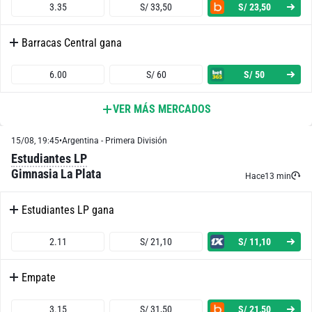
3.35
S/ 33,50
S/ 23,50
Barracas Central gana
6.00
S/ 60
S/ 50
VER MÁS MERCADOS
Ambos Equipos Anotan - Sí
15/08, 19:45
•
Argentina - Primera División
2.38
S/ 23,80
S/ 13,80
Estudiantes LP
Gimnasia La Plata
Ambos Equipos Anotan - No
Hace
13 min
Estudiantes LP gana
1.55
S/ 15,50
S/ 5,50
2.11
S/ 21,10
S/ 11,10
Gimnasia La Plata o Empate
Empate
1.17
S/ 11,70
S/ 1,70
3.15
S/ 31,50
S/ 21,50