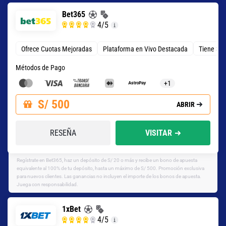
Bet365
4
/5
Ofrece Cuotas Mejoradas
Plataforma en Vivo Destacada
Tiene 3 T
Métodos de Pago
+1
S/ 500
ABRIR
RESEÑA
VISITAR
Regístrate en Bet365, haz un depósito de S/ 20 o más y recibe un bono de apuesta
equivalente al 100% de tu depósito, hasta un máximo de S/ 500. Promoción exclusiva
para nuevos clientes. Las ganancias no incluyen el importe de los bonos de apuesta.
Juega con responsabilidad.
1xBet
4
/5