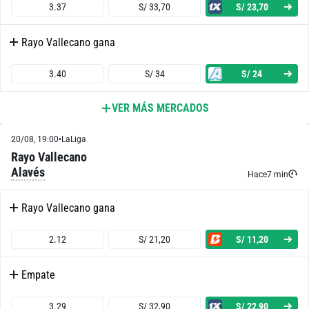
3.37
S/ 33,70
S/ 23,70
Rayo Vallecano gana
3.40
S/ 34
S/ 24
VER MÁS MERCADOS
Ambos Equipos Anotan - Sí
20/08, 19:00
•
LaLiga
1.96
S/ 19,60
S/ 9,60
Rayo Vallecano
Alavés
Ambos Equipos Anotan - No
Hace
7 min
Rayo Vallecano gana
1.82
S/ 18,20
S/ 8,20
2.12
S/ 21,20
S/ 11,20
Sevilla o Empate
Empate
1.37
S/ 13,70
S/ 3,70
3.29
S/ 32,90
S/ 22,90