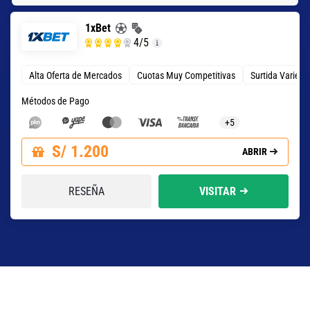
1xBet
4
/5
Alta Oferta de Mercados
Cuotas Muy Competitivas
Surtida Varied
Métodos de Pago
+5
S/ 1.200
ABRIR
RESEÑA
VISITAR