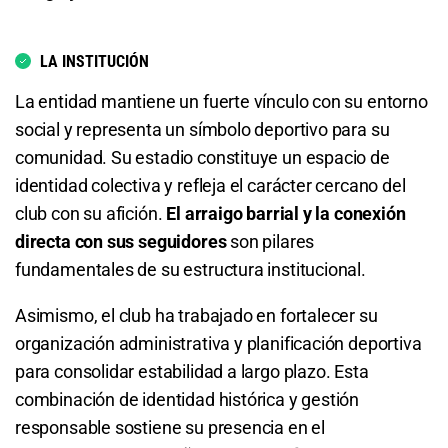
10.00
S/ 100
S/ 90
LA INSTITUCIÓN
Total de Goles - Menos de 4.5
La entidad mantiene un fuerte vínculo con su entorno
1.05
S/ 10,50
S/ 0,50
social y representa un símbolo deportivo para su
comunidad. Su estadio constituye un espacio de
Total de Tarjetas - Menos de 0.5
identidad colectiva y refleja el carácter cercano del
6.20
S/ 62
S/ 52
club con su afición.
El arraigo barrial y la conexión
directa con sus seguidores
son pilares
fundamentales de su estructura institucional.
Asimismo, el club ha trabajado en fortalecer su
organización administrativa y planificación deportiva
para consolidar estabilidad a largo plazo. Esta
combinación de identidad histórica y gestión
responsable sostiene su presencia en el