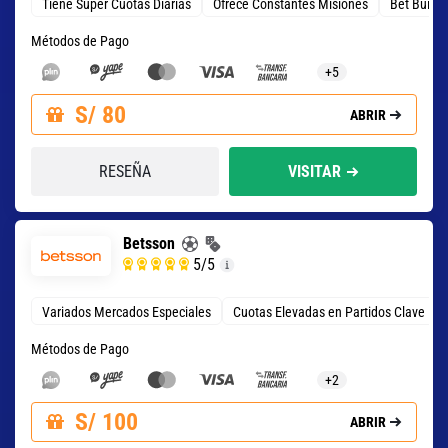
Tiene Super Cuotas Diarias
Ofrece Constantes Misiones
Bet Build
Métodos de Pago
+5
S/ 80
ABRIR
RESEÑA
VISITAR
Betsson
5
/5
Variados Mercados Especiales
Cuotas Elevadas en Partidos Clave
Métodos de Pago
+2
S/ 100
ABRIR