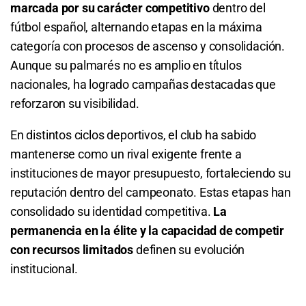
marcada por su carácter competitivo
dentro del
1.39
S/ 13,90
S/ 3,90
fútbol español, alternando etapas en la máxima
Total de Goles - Más de 2.5
categoría con procesos de ascenso y consolidación.
Alavés o Empate
2.30
S/ 23
S/ 13
Aunque su palmarés no es amplio en títulos
nacionales, ha logrado campañas destacadas que
1.85
S/ 18,50
S/ 8,50
Total de Goles - Menos de 2.5
reforzaron su visibilidad.
Total de Goles - Más de 0.5
1.63
S/ 16,30
S/ 6,30
En distintos ciclos deportivos, el club ha sabido
mantenerse como un rival exigente frente a
1.13
S/ 11,30
S/ 1,30
Total de Goles - Más de 3.5
instituciones de mayor presupuesto, fortaleciendo su
Total de Goles - Más de 1.5
4.25
S/ 42,50
S/ 32,50
reputación dentro del campeonato. Estas etapas han
consolidado su identidad competitiva.
La
1.55
S/ 15,50
S/ 5,50
Total de Goles - Menos de 3.5
permanencia en la élite y la capacidad de competir
con recursos limitados
definen su evolución
Total de Goles - Menos de 1.5
1.23
S/ 12,30
S/ 2,30
institucional.
2.47
S/ 24,70
S/ 14,70
Total de Goles - Más de 4.5