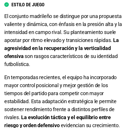
ESTILO DE JUEGO
Total de Goles - Más de 2.5
8.27
S/ 82,70
S/ 72,70
El conjunto madrileño se distingue por una propuesta
2.63
S/ 26,30
S/ 16,30
Total de Goles - Menos de 4.5
valiente y dinámica, con énfasis en la presión alta y la
intensidad en campo rival. Su planteamiento suele
Total de Goles - Menos de 2.5
1.08
S/ 10,80
S/ 0,80
apostar por ritmo elevado y transiciones rápidas.
La
agresividad en la recuperación y la verticalidad
1.50
S/ 15
S/ 5
Total de Tarjetas - Menos de 0.5
ofensiva
son rasgos característicos de su identidad
Total de Goles - Más de 3.5
7.10
S/ 71
S/ 61
futbolística.
5.33
S/ 53,30
S/ 43,30
En temporadas recientes, el equipo ha incorporado
Total de Goles - Más de 1.5
mayor control posicional y mejor gestión de los
Total de Goles - Menos de 3.5
1.40
S/ 14
S/ 4
tiempos del partido para competir con mayor
estabilidad. Esta adaptación estratégica le permite
1.17
S/ 11,70
S/ 1,70
sostener rendimiento frente a distintos perfiles de
rivales.
La evolución táctica y el equilibrio entre
Total de Goles - Más de 4.5
riesgo y orden defensivo
evidencian su crecimiento.