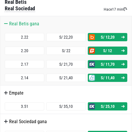
Real Betis
Real Sociedad
Ambos Equipos Anotan - No
Hace
17 min
Real Betis gana
2.66
S/ 26,60
S/ 16,60
2.22
S/ 22,20
S/ 12,20
Real Betis o Empate
2.20
S/ 22
S/ 12
1.46
S/ 14,60
S/ 4,60
2.17
S/ 21,70
S/ 11,70
Real Betis o Bournemouth
2.14
S/ 21,40
S/ 11,40
1.28
S/ 12,80
S/ 2,80
Empate
Bournemouth o Empate
3.51
S/ 35,10
S/ 25,10
1.52
S/ 15,20
S/ 5,20
Real Sociedad gana