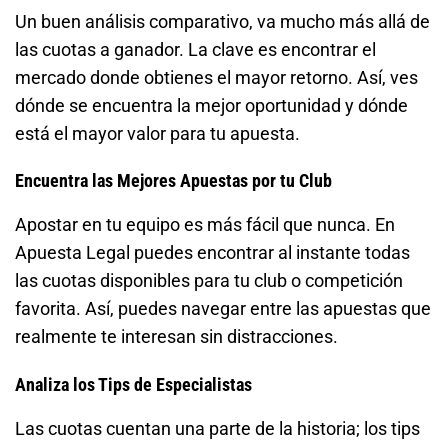
Un buen análisis comparativo, va mucho más allá de
las cuotas a ganador. La clave es encontrar el
mercado donde obtienes el mayor retorno. Así, ves
dónde se encuentra la mejor oportunidad y dónde
está el mayor valor para tu apuesta.
Encuentra las Mejores Apuestas por tu Club
Apostar en tu equipo es más fácil que nunca. En
Apuesta Legal puedes encontrar al instante todas
las cuotas disponibles para tu club o competición
favorita. Así, puedes navegar entre las apuestas que
realmente te interesan sin distracciones.
Analiza los Tips de Especialistas
Las cuotas cuentan una parte de la historia; los tips