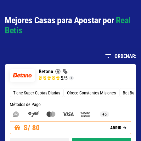
Mejores Casas para Apostar por
Real
Betis
ORDENAR:
Betano
5
/5
Tiene Super Cuotas Diarias
Ofrece Constantes Misiones
Bet Build
Métodos de Pago
+5
S/ 80
ABRIR