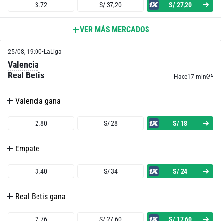
3.72
S/ 37,20
S/ 27,20
VER MÁS MERCADOS
Ambos Equipos Anotan - Sí
25/08, 19:00
•
LaLiga
1.92
S/ 19,20
S/ 9,20
Valencia
Real Betis
Ambos Equipos Anotan - No
Hace
17 min
Valencia gana
1.88
S/ 18,80
S/ 8,80
2.80
S/ 28
S/ 18
Real Betis o Empate
Empate
1.32
S/ 13,20
S/ 3,20
3.40
S/ 34
S/ 24
Real Betis o Real Sociedad
Real Betis gana
1.35
S/ 13,50
S/ 3,50
2.76
S/ 27,60
S/ 17,60