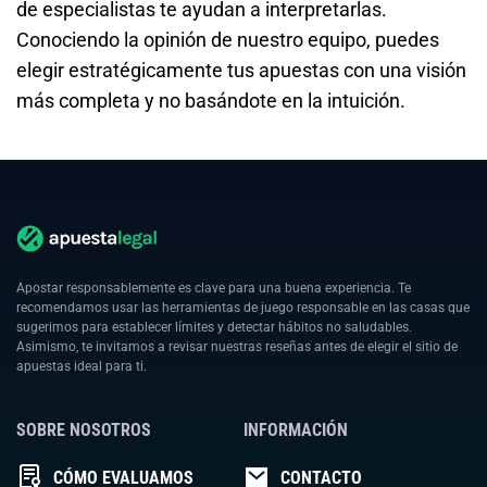
de especialistas te ayudan a interpretarlas.
Conociendo la opinión de nuestro equipo, puedes
elegir estratégicamente tus apuestas con una visión
más completa y no basándote en la intuición.
Apostar responsablemente es clave para una buena experiencia. Te
recomendamos usar las herramientas de juego responsable en las casas que
sugerimos para establecer límites y detectar hábitos no saludables.
Asimismo, te invitamos a revisar nuestras reseñas antes de elegir el sitio de
apuestas ideal para ti.
SOBRE NOSOTROS
INFORMACIÓN
CÓMO EVALUAMOS
CONTACTO