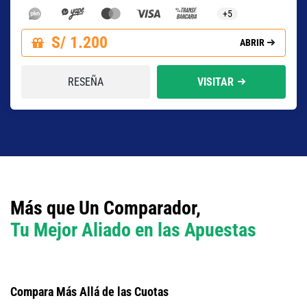
+5
S/ 1.200
ABRIR
RESEÑA
VISITAR
Más que Un Comparador,
Tu Mejor Aliado en las Apuestas
Compara Más Allá de las Cuotas