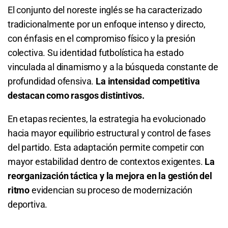
El conjunto del noreste inglés se ha caracterizado
tradicionalmente por un enfoque intenso y directo,
Total de Goles - Más de 2.5
con énfasis en el compromiso físico y la presión
1.96
S/ 19,60
S/ 9,60
colectiva. Su identidad futbolística ha estado
vinculada al dinamismo y a la búsqueda constante de
Total de Goles - Menos de 2.5
profundidad ofensiva.
La intensidad competitiva
destacan como rasgos distintivos.
1.91
S/ 19,10
S/ 9,10
En etapas recientes, la estrategia ha evolucionado
Total de Goles - Más de 3.5
hacia mayor equilibrio estructural y control de fases
del partido. Esta adaptación permite competir con
3.40
S/ 34
S/ 24
mayor estabilidad dentro de contextos exigentes.
La
Total de Goles - Menos de 3.5
reorganización táctica y la mejora en la gestión del
ritmo
evidencian su proceso de modernización
1.33
S/ 13,30
S/ 3,30
deportiva.
Total de Goles - Más de 4.5