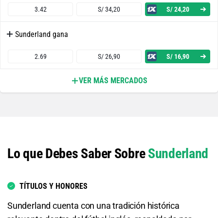
3.42
S/ 34,20
S/ 24,20
Sunderland gana
2.69
S/ 26,90
S/ 16,90
VER MÁS MERCADOS
Ambos Equipos Anotan - Sí
1.75
S/ 17,50
S/ 7,50
Ambos Equipos Anotan - No
Lo que Debes Saber Sobre
Sunderland
2.10
S/ 21
S/ 11
Ipswich FC o Empate
TÍTULOS Y HONORES
1.53
S/ 15,30
S/ 5,30
Sunderland cuenta con una tradición histórica