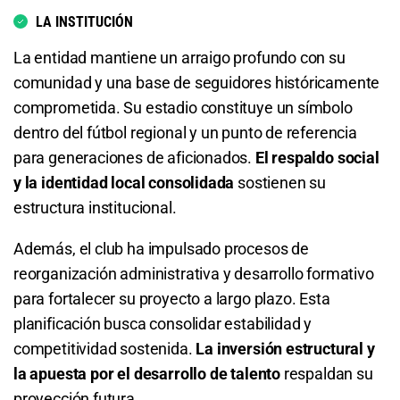
LA INSTITUCIÓN
6.62
S/ 66,20
S/ 56,20
La entidad mantiene un arraigo profundo con su
Total de Goles - Menos de 4.5
comunidad y una base de seguidores históricamente
comprometida. Su estadio constituye un símbolo
1.13
S/ 11,30
S/ 1,30
dentro del fútbol regional y un punto de referencia
para generaciones de aficionados.
El respaldo social
Total de Goles - Más de 6.5
y la identidad local consolidada
sostienen su
16.00
S/ 160
S/ 150
estructura institucional.
Además, el club ha impulsado procesos de
Total de Goles - Menos de 6.5
reorganización administrativa y desarrollo formativo
1.01
S/ 10,10
S/ 0,10
para fortalecer su proyecto a largo plazo. Esta
planificación busca consolidar estabilidad y
Total de Tarjetas - Menos de 0.5
competitividad sostenida.
La inversión estructural y
la apuesta por el desarrollo de talento
respaldan su
8.75
S/ 87,50
S/ 77,50
proyección futura.