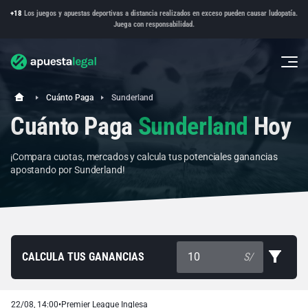
+18
Los juegos y apuestas deportivas a distancia realizados en exceso pueden causar ludopatía.
Juega con responsabilidad.
Cuánto Paga
Sunderland
Cuánto Paga
Sunderland
Hoy
¡Compara cuotas, mercados y calcula tus potenciales ganancias
apostando por Sunderland!
CALCULA TUS GANANCIAS
S/
22/08, 14:00
•
Premier League Inglesa