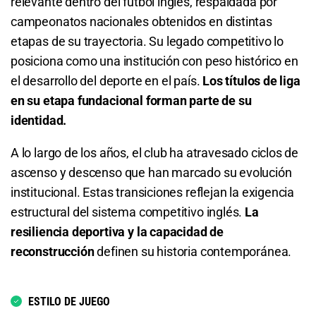
relevante dentro del fútbol inglés, respaldada por
Ipswich FC o Sunderland
campeonatos nacionales obtenidos en distintas
etapas de su trayectoria. Su legado competitivo lo
1.36
S/ 13,60
S/ 3,60
posiciona como una institución con peso histórico en
Sunderland o Empate
el desarrollo del deporte en el país.
Los títulos de liga
en su etapa fundacional forman parte de su
1.49
S/ 14,90
S/ 4,90
identidad.
Total de Goles - Más de 0.5
A lo largo de los años, el club ha atravesado ciclos de
ascenso y descenso que han marcado su evolución
1.07
S/ 10,70
S/ 0,70
institucional. Estas transiciones reflejan la exigencia
estructural del sistema competitivo inglés.
La
Total de Goles - Más de 1.5
resiliencia deportiva y la capacidad de
1.32
S/ 13,20
S/ 3,20
reconstrucción
definen su historia contemporánea.
Total de Goles - Menos de 1.5
ESTILO DE JUEGO
3.43
S/ 34,30
S/ 24,30