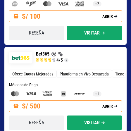
+2
S/ 100
ABRIR
RESEÑA
VISITAR
Bet365
4
/5
Ofrece Cuotas Mejoradas
Plataforma en Vivo Destacada
Tiene 3 T
Métodos de Pago
+1
S/ 500
ABRIR
RESEÑA
VISITAR