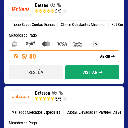
Betano
5
/5
Tiene Super Cuotas Diarias
Ofrece Constantes Misiones
Bet Build
Métodos de Pago
+5
S/ 80
ABRIR
RESEÑA
VISITAR
Betsson
5
/5
Variados Mercados Especiales
Cuotas Elevadas en Partidos Clave
Métodos de Pago