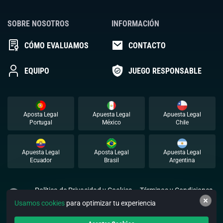
SOBRE NOSOTROS
INFORMACIÓN
CÓMO EVALUAMOS
CONTACTO
EQUIPO
JUEGO RESPONSABLE
Aposta Legal
Apuesta Legal
Apuesta Legal
Portugal
México
Chile
Apuesta Legal
Aposta Legal
Apuesta Legal
Ecuador
Brasil
Argentina
Política de Privacidad y Cookies
Términos y Condiciones
Usamos cookies
para optimizar tu experiencia
© 2026 Apuestalegal. Todos los derechos reservados.