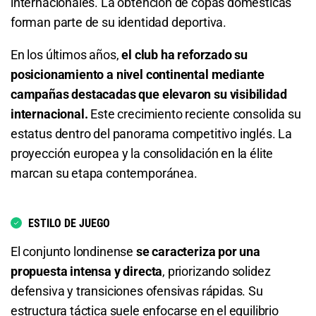
internacionales. La obtención de copas domésticas
forman parte de su identidad deportiva.
En los últimos años,
el club ha reforzado su
posicionamiento a nivel continental mediante
campañas destacadas que elevaron su visibilidad
internacional.
Este crecimiento reciente consolida su
estatus dentro del panorama competitivo inglés. La
proyección europea y la consolidación en la élite
marcan su etapa contemporánea.
ESTILO DE JUEGO
El conjunto londinense
se caracteriza por una
propuesta intensa y directa
, priorizando solidez
defensiva y transiciones ofensivas rápidas. Su
estructura táctica suele enfocarse en el equilibrio