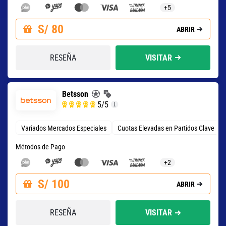
+5
S/ 80
ABRIR
RESEÑA
VISITAR
Betsson
5
/5
Variados Mercados Especiales
Cuotas Elevadas en Partidos Clave
Métodos de Pago
+2
S/ 100
ABRIR
RESEÑA
VISITAR