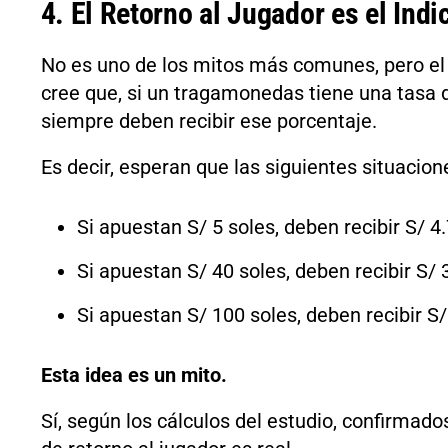
4. El Retorno al Jugador es el Ind
No es uno de los mitos más comunes, pero el
cree que, si un tragamonedas tiene una tasa d
siempre deben recibir ese porcentaje.
Es decir, esperan que las siguientes situacion
Si apuestan S/ 5 soles, deben recibir S/ 4.
Si apuestan S/ 40 soles, deben recibir S/ 
Si apuestan S/ 100 soles, deben recibir S/
Esta idea es un mito.
Sí, según los cálculos del estudio, confirmados 