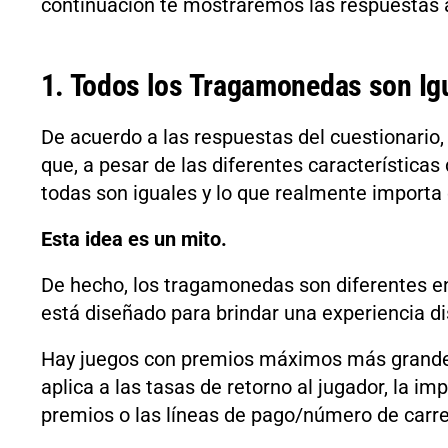
continuación te mostraremos las respuestas a
1. Todos los Tragamonedas son Ig
De acuerdo a las respuestas del cuestionario,
que, a pesar de las diferentes característica
todas son iguales y lo que realmente importa 
Esta idea es un mito.
De hecho, los tragamonedas son diferentes en
está diseñado para brindar una experiencia di
Hay juegos con premios máximos más grandes
aplica a las tasas de retorno al jugador, la im
premios o las líneas de pago/número de carre