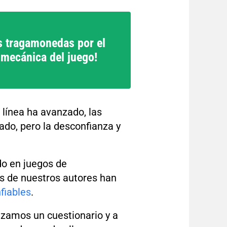
s tragamonedas por el
 mecánica del juego!
línea ha avanzado, las
do, pero la desconfianza y
do en juegos de
os de nuestros autores han
fiables
.
lizamos un cuestionario y a