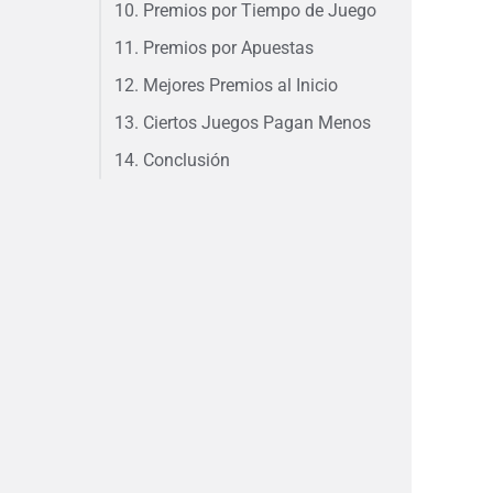
Premios por Tiempo de Juego
Premios por Apuestas
Mejores Premios al Inicio
Ciertos Juegos Pagan Menos
Conclusión