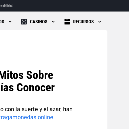
nsabilidad.
OS
CASINOS
RECURSOS
 Mitos Sobre
ías Conocer
o con la suerte y el azar, han
tragamonedas online
.