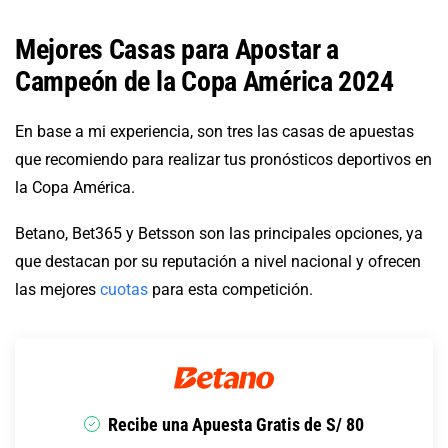
Mejores Casas para Apostar a
Campeón de la Copa América 2024
En base a mi experiencia, son tres las casas de apuestas
que recomiendo para realizar tus pronósticos deportivos en
la Copa América.
Betano, Bet365 y Betsson son las principales opciones, ya
que destacan por su reputación a nivel nacional y ofrecen
las mejores
cuotas
para esta competición.
Recibe una Apuesta Gratis de S/ 80