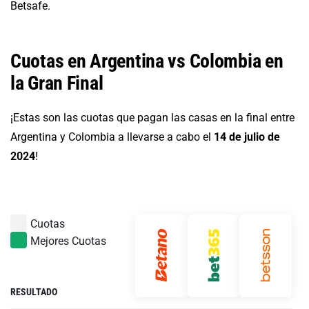
Betsafe.
Cuotas en Argentina vs Colombia en
la Gran Final
¡Estas son las cuotas que pagan las casas en la final entre
Argentina y Colombia a llevarse a cabo el
14 de julio de
2024
!
Cuotas
Mejores Cuotas
RESULTADO