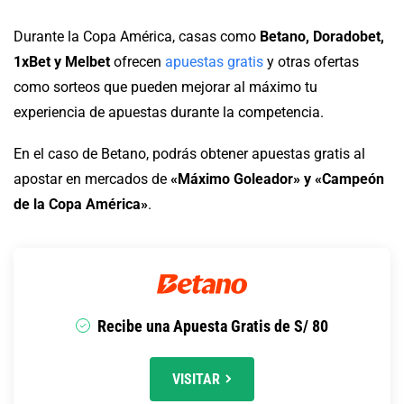
Durante la Copa América, casas como
Betano, Doradobet,
1xBet y Melbet
ofrecen
apuestas gratis
y otras ofertas
como sorteos que pueden mejorar al máximo tu
experiencia de apuestas durante la competencia.
En el caso de Betano, podrás obtener apuestas gratis al
apostar en mercados de
«Máximo Goleador» y «Campeón
de la Copa América»
.
Recibe una Apuesta Gratis de S/ 80
VISITAR