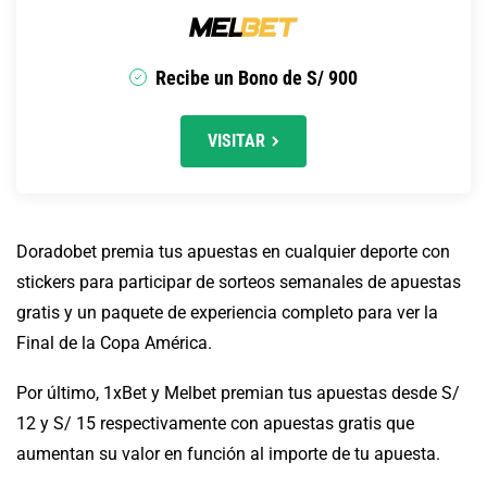
Recibe un Bono de S/ 900
VISITAR
Doradobet premia tus apuestas en cualquier deporte con
stickers para participar de sorteos semanales de apuestas
gratis y un paquete de experiencia completo para ver la
Final de la Copa América.
Por último, 1xBet y Melbet premian tus apuestas desde S/
12 y S/ 15 respectivamente con apuestas gratis que
aumentan su valor en función al importe de tu apuesta.