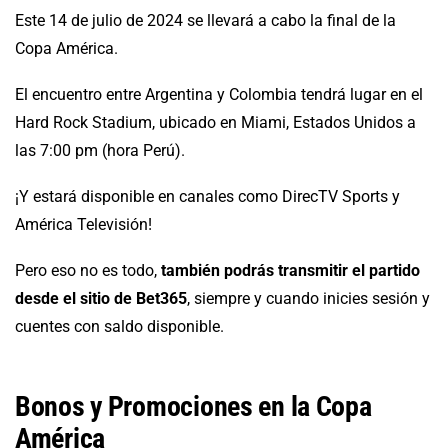
Este 14 de julio de 2024 se llevará a cabo la final de la
Copa América.
El encuentro entre Argentina y Colombia tendrá lugar en el
Hard Rock Stadium, ubicado en Miami, Estados Unidos a
las 7:00 pm (hora Perú).
¡Y estará disponible en canales como DirecTV Sports y
América Televisión!
Pero eso no es todo,
también podrás transmitir el partido
desde el sitio de Bet365
, siempre y cuando inicies sesión y
cuentes con saldo disponible.
Bonos y Promociones en la Copa
América