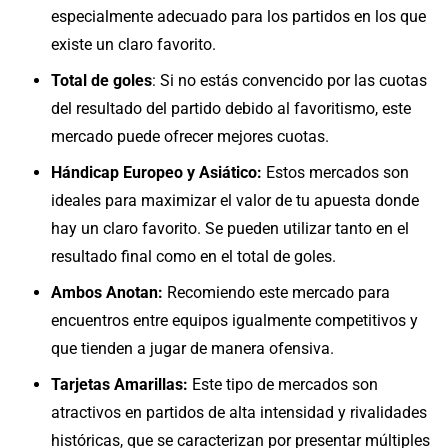
especialmente adecuado para los partidos en los que
existe un claro favorito.
Total de goles
: Si no estás convencido por las cuotas
del resultado del partido debido al favoritismo, este
mercado puede ofrecer mejores cuotas.
Hándicap Europeo y Asiático:
Estos mercados son
ideales para maximizar el valor de tu apuesta donde
hay un claro favorito. Se pueden utilizar tanto en el
resultado final como en el total de goles.
Ambos Anotan:
Recomiendo este mercado para
encuentros entre equipos igualmente competitivos y
que tienden a jugar de manera ofensiva.
Tarjetas Amarillas:
Este tipo de mercados son
atractivos en partidos de alta intensidad y rivalidades
históricas, que se caracterizan por presentar múltiples