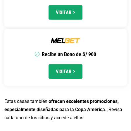
VISITAR
Recibe un Bono de S/ 900
VISITAR
Estas casas también
ofrecen excelentes promociones,
especialmente diseñadas para la Copa América
. ¡Revisa
cada uno de los sitios y accede a ellas!