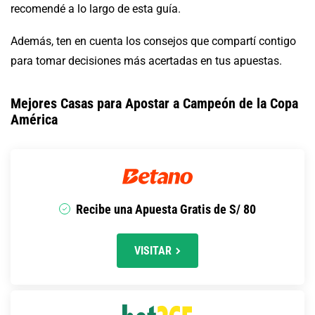
recomendé a lo largo de esta guía.
Además, ten en cuenta los consejos que compartí contigo
para tomar decisiones más acertadas en tus apuestas.
Mejores Casas para Apostar a Campeón de la Copa
América
Recibe una Apuesta Gratis de S/ 80
VISITAR