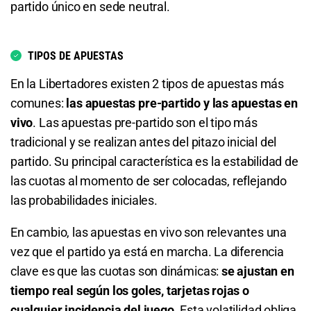
partido único en sede neutral.
1.12
S/ 11,20
S/ 1,20
TIPOS DE APUESTAS
Total de Goles – Más de 6.5
En la Libertadores existen 2 tipos de apuestas más
16.00
S/ 160
S/ 150
comunes:
las apuestas pre-partido y las apuestas en
vivo
. Las apuestas pre-partido son el tipo más
Total de Goles – Menos de 6.5
tradicional y se realizan antes del pitazo inicial del
partido. Su principal característica es la estabilidad de
1.01
S/ 10,10
S/ 0,10
las cuotas al momento de ser colocadas, reflejando
las probabilidades iniciales.
Se Clasificará Palmeiras
En cambio, las apuestas en vivo son relevantes una
1.21
S/ 12,10
S/ 2,10
vez que el partido ya está en marcha. La diferencia
Se Clasificará Cerro Porteño
clave es que las cuotas son dinámicas:
se ajustan en
tiempo real según los goles, tarjetas rojas o
4.50
S/ 45
S/ 35
cualquier incidencia del juego
. Esta volatilidad obliga