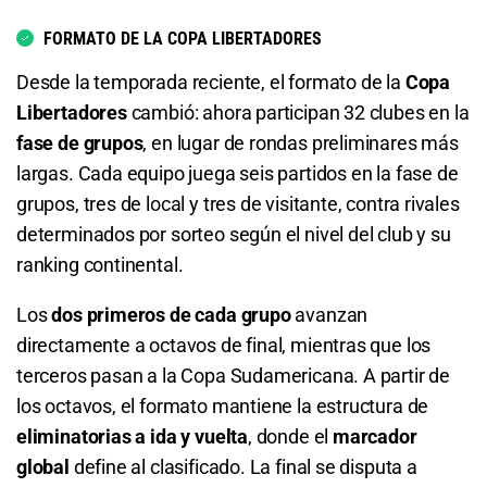
1.95
S/ 19,50
S/ 9,50
Total de Goles – Menos de 4.5
1.39
S/ 13,90
S/ 3,90
21.00
S/ 210
S/ 200
FORMATO DE LA COPA LIBERTADORES
Total de Goles – Menos de 2.5
1.05
S/ 10,50
S/ 0,50
Total de Tarjetas – Menos de 0.5
Desde la temporada reciente, el formato de la
Copa
Independiente del Valle
Libertadores
cambió: ahora participan 32 clubes en la
1.85
S/ 18,50
S/ 8,50
Se Clasificará CA Platense
8.25
S/ 82,50
S/ 72,50
26.00
S/ 260
S/ 250
fase de grupos
, en lugar de rondas preliminares más
Total de Goles – Más de 3.5
1.80
S/ 18
S/ 8
largas. Cada equipo juega seis partidos en la fase de
Total de Goles – Más de 1.5
Independiente Rivadavia
grupos, tres de local y tres de visitante, contra rivales
3.46
S/ 34,60
S/ 24,60
Se Clasificará Coquimbo Unido
1.35
S/ 13,50
S/ 3,50
determinados por sorteo según el nivel del club y su
26.00
S/ 260
S/ 250
ranking continental.
Total de Goles – Menos de 3.5
1.94
S/ 19,40
S/ 9,40
Mirassol
Los
dos primeros de cada grupo
avanzan
1.33
S/ 13,30
S/ 3,30
Total de Tarjetas – Menos de 0.5
directamente a octavos de final, mientras que los
26.00
S/ 260
S/ 250
terceros pasan a la Copa Sudamericana. A partir de
Total de Goles – Más de 4.5
6.10
S/ 61
S/ 51
Estudiantes LP
los octavos, el formato mantiene la estructura de
6.50
S/ 65
S/ 55
eliminatorias a ida y vuelta
, donde el
marcador
Total de Goles – Más de 1.5
29.00
S/ 290
S/ 280
global
define al clasificado. La final se disputa a
Total de Goles – Menos de 4.5
1.54
S/ 15,40
S/ 5,40