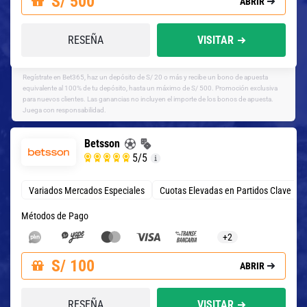
S/ 500
ABRIR
RESEÑA
VISITAR
Regístrate en Bet365, haz un depósito de S/ 20 o más y recibe un bono de apuesta
equivalente al 100% de tu depósito, hasta un máximo de S/ 500. Promoción exclusiva
para nuevos clientes. Las ganancias no incluyen el importe de los bonos de apuesta.
Juega con responsabilidad.
Betsson
5
/5
Variados Mercados Especiales
Cuotas Elevadas en Partidos Clave
Métodos de Pago
+2
S/ 100
ABRIR
RESEÑA
VISITAR