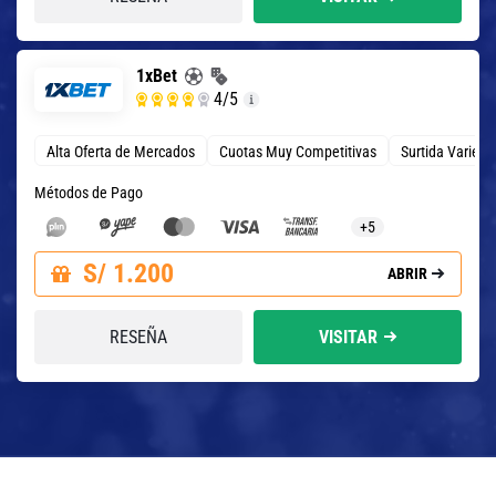
1xBet
4
/5
Alta Oferta de Mercados
Cuotas Muy Competitivas
Surtida Varied
Métodos de Pago
+5
S/ 1.200
ABRIR
RESEÑA
VISITAR