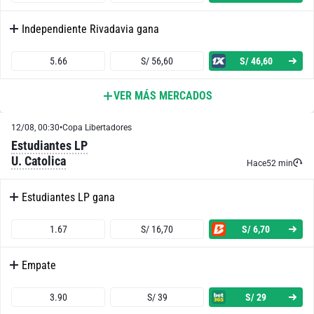
Independiente Rivadavia gana
5.66
S/ 56,60
S/ 46,60
VER MÁS MERCADOS
Ambos Equipos Anotan – Sí
12/08, 00:30
•
Copa Libertadores
2.20
S/ 22
S/ 12
Estudiantes LP
U. Catolica
Ambos Equipos Anotan – No
Hace
52 min
Estudiantes LP gana
1.69
S/ 16,90
S/ 6,90
1.67
S/ 16,70
S/ 6,70
Fluminense o Empate
Empate
1.17
S/ 11,70
S/ 1,70
3.90
S/ 39
S/ 29
Fluminense o Independiente Rivadavia