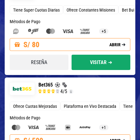
Tiene Super Cuotas Diarias
Ofrece Constantes Misiones
Bet Build
Métodos de Pago
+5
S/ 80
ABRIR
RESEÑA
VISITAR
Bet365
4
/5
Ofrece Cuotas Mejoradas
Plataforma en Vivo Destacada
Tiene 3 T
Métodos de Pago
+1