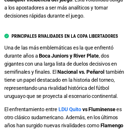
a los apostadores a ser más analíticos y tomar
Total de Tarjetas – Menos de 0.5
decisiones rápidas durante el juego.
9.00
S/ 90
S/ 80
PRINCIPALES RIVALIDADES EN LA COPA LIBERTADORES
Total de Goles – Más de 1.5
Una de las más emblemáticas es la que enfrentó
1.30
S/ 13
S/ 3
durante años a
Boca Juniors y River Plate
, dos
gigantes con una larga lista de duelos decisivos en
semifinales y finales. El
Nacional vs. Peñarol
también
tiene un papel destacado en la historia del torneo,
representando una rivalidad histórica del fútbol
uruguayo que se proyecta al escenario continental.
El enfrentamiento entre
LDU Quito
vs Fluminense
es
otro clásico sudamericano. Además, en los últimos
años han surgido nuevas rivalidades como
Flamengo