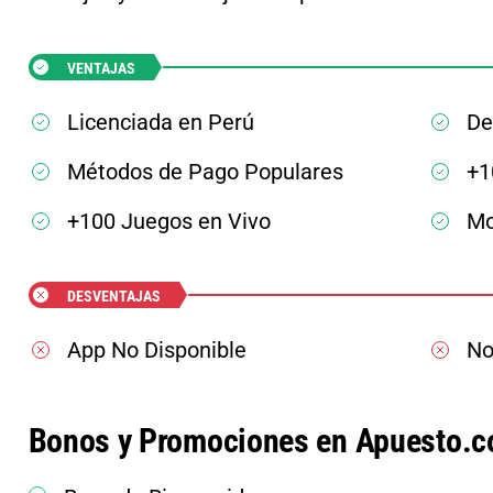
VENTAJAS
Licenciada en Perú
De
Métodos de Pago Populares
+1
+100 Juegos en Vivo
Mo
DESVENTAJAS
App No Disponible
No
Bonos y Promociones en Apuesto.