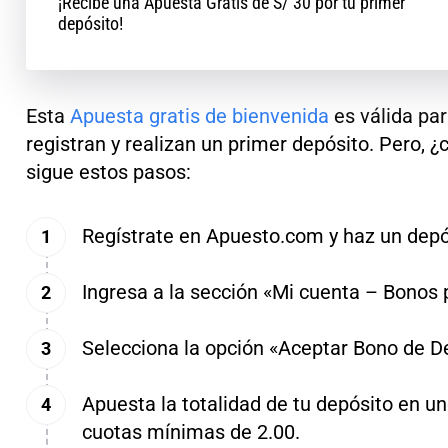
¡Recibe una Apuesta Gratis de S/ 30 por tu primer
depósito!
Esta
Apuesta gratis de bienvenida
es válida par
registran y realizan un primer depósito. Pero,
sigue estos pasos:
Regístrate en Apuesto.com y haz un depó
Ingresa a la sección «Mi cuenta – Bonos p
Selecciona la opción «Aceptar Bono de D
Apuesta la totalidad de tu depósito en u
cuotas mínimas de 2.00.