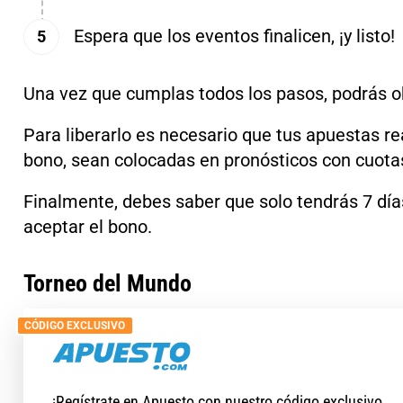
Espera que los eventos finalicen, ¡y listo!
Una vez que cumplas todos los pasos, podrás o
Para liberarlo es necesario que tus apuestas re
bono, sean colocadas en pronósticos con cuota
Finalmente, debes saber que solo tendrás 7 día
aceptar el bono.
Torneo del Mundo
CÓDIGO EXCLUSIVO
¡Regístrate en Apuesto con nuestro código exclusivo