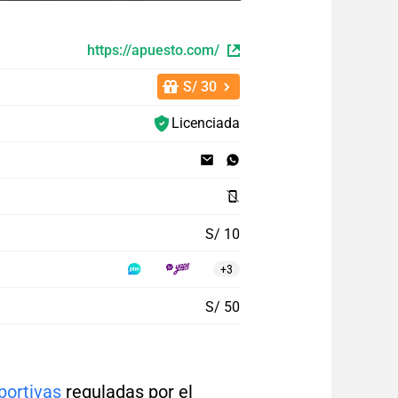
https://apuesto.com/
S/ 30
Licenciada
S/ 10
+3
S/ 50
portivas
reguladas por el