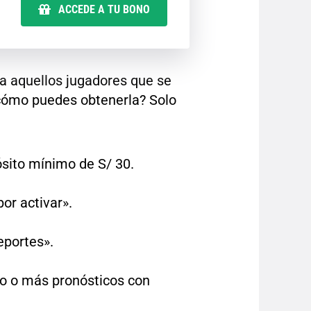
ACCEDE A TU BONO
a aquellos jugadores que se
 ¿cómo puedes obtenerla? Solo
sito mínimo de S/ 30.
or activar».
eportes».
no o más pronósticos con