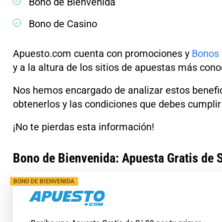
Bono de Bienvenida
Bono de Casino
Apuesto.com cuenta con promociones y
Bonos 
y a la altura de los sitios de apuestas más con
Nos hemos encargado de analizar estos benefi
obtenerlos y las condiciones que debes cumplir 
¡No te pierdas esta información!
Bono de Bienvenida: Apuesta Gratis de 
BONO DE BIENVENIDA