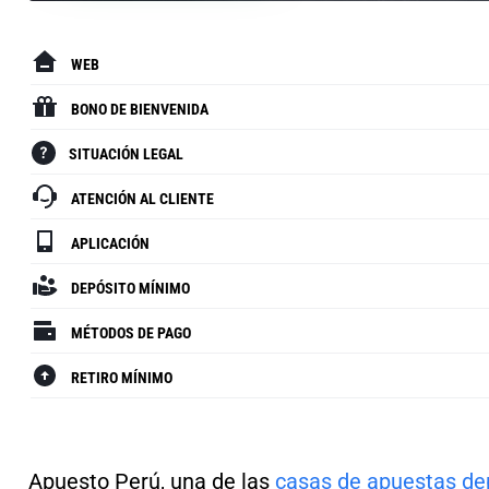
WEB
BONO DE BIENVENIDA
SITUACIÓN LEGAL
ATENCIÓN AL CLIENTE
APLICACIÓN
DEPÓSITO MÍNIMO
MÉTODOS DE PAGO
RETIRO MÍNIMO
Apuesto Perú, una de las
casas de apuestas de