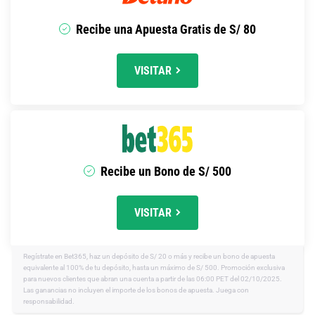
Recibe una Apuesta Gratis de S/ 80
VISITAR
Recibe un Bono de S/ 500
VISITAR
Regístrate en Bet365, haz un depósito de S/ 20 o más y recibe un bono de apuesta
equivalente al 100% de tu depósito, hasta un máximo de S/ 500. Promoción exclusiva
para nuevos clientes que abran una cuenta a partir de las 06:00 PET del 02/10/2025.
Las ganancias no incluyen el importe de los bonos de apuesta. Juega con
responsabilidad.