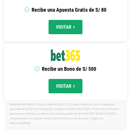
Recibe una Apuesta Gratis de S/ 80
VISITAR
Recibe un Bono de S/ 500
VISITAR
Regístrate en Bet365, haz un depósito de S/ 20 o más y recibe un bono de apuesta
equivalente al 100% de tu depósito, hasta un máximo de S/ 500. Promoción exclusiva
para nuevos clientes que abran una cuenta a partir de las 06:00 PET del 02/10/2025.
Las ganancias no incluyen el importe de los bonos de apuesta. Juega con
responsabilidad.