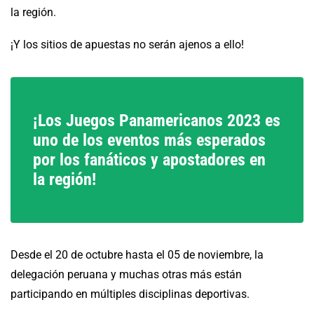
la región.
¡Y los sitios de apuestas no serán ajenos a ello!
¡Los Juegos Panamericanos 2023 es
uno de los eventos más esperados
por los fanáticos y apostadores en
la región!
Desde el 20 de octubre hasta el 05 de noviembre, la
delegación peruana y muchas otras más están
participando en múltiples disciplinas deportivas.