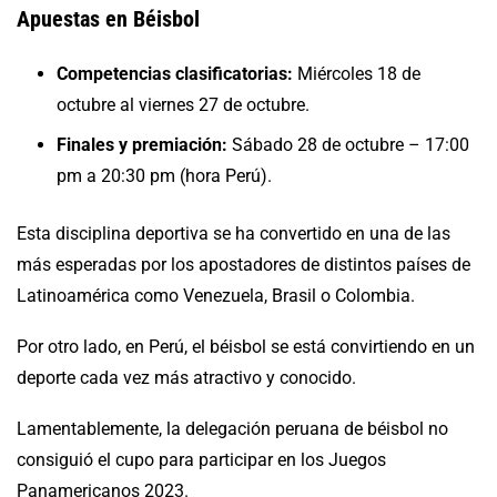
Apuestas en Béisbol
Competencias clasificatorias:
Miércoles 18 de
octubre al viernes 27 de octubre.
Finales y premiación:
Sábado 28 de octubre – 17:00
pm a 20:30 pm (hora Perú).
Esta disciplina deportiva se ha convertido en una de las
más esperadas por los apostadores de distintos países de
Latinoamérica como Venezuela, Brasil o Colombia.
Por otro lado, en Perú, el béisbol se está convirtiendo en un
deporte cada vez más atractivo y conocido.
Lamentablemente, la delegación peruana de béisbol no
consiguió el cupo para participar en los Juegos
Panamericanos 2023.