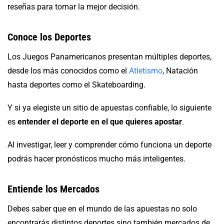
reseñas para tomar la mejor decisión.
Conoce los Deportes
Los Juegos Panamericanos presentan múltiples deportes,
desde los más conocidos como el
Atletismo
, Natación
hasta deportes como el Skateboarding.
Y si ya elegiste un sitio de apuestas confiable, lo siguiente
es
entender el deporte en el que quieres apostar
.
Al investigar, leer y comprender cómo funciona un deporte
podrás hacer pronósticos mucho más inteligentes.
Entiende los Mercados
Debes saber que en el mundo de las apuestas no solo
encontrarás distintos deportes sino también mercados de