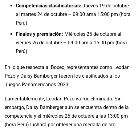
Competencias clasificatorias:
Jueves 19 de octubre
al martes 24 de octubre – 09:00 ama 15:00 pm (hora
Perú).
Finales y premiación:
Miércoles 25 de octubre al
viernes 26 de octubre – 09:00 am a 15:00 pm (hora
Perú).
En lo que respecta al Boxeo, representantes como Leodan
Pezo y Daisy Bamberger fueron los clasificados a los
Juegos Panamericanos 2023.
Lamentablemente, Leodan Pezo ya fue eliminado. Sin
embargo, Daisy Bamberger aún se encuentra dentro de la
competencia y el miércoles 25 de octubre a las 13:00 pm
(hora Perú) luchará por obtener una medalla de oro.