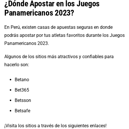
¿Dónde Apostar en los Juegos
Panamericanos 2023?
En Perú, existen casas de apuestas seguras en donde
podrás apostar por tus atletas favoritos durante los Juegos
Panamericanos 2023.
Algunos de los sitios más atractivos y confiables para
hacerlo son:
Betano
Bet365
Betsson
Betsafe
¡Visita los sitios a través de los siguientes enlaces!