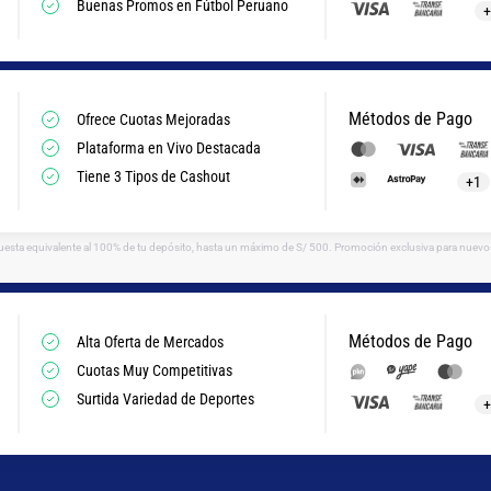
Buenas Promos en Fútbol Peruano
Métodos de Pago
Ofrece Cuotas Mejoradas
Plataforma en Vivo Destacada
Tiene 3 Tipos de Cashout
+1
uesta equivalente al 100% de tu depósito, hasta un máximo de S/ 500. Promoción exclusiva para nuevos 
Métodos de Pago
Alta Oferta de Mercados
Cuotas Muy Competitivas
Surtida Variedad de Deportes