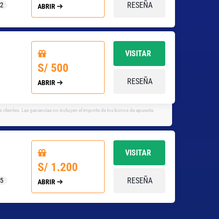
RESEÑA
+2
ABRIR
VISITAR
S/ 500
RESEÑA
ABRIR
clientes. Las ganancias no incluyen el importe de los bonos de apuesta.
VISITAR
S/ 1.200
RESEÑA
+5
ABRIR