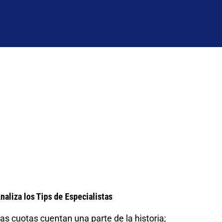
naliza los Tips de Especialistas
as cuotas cuentan una parte de la historia;