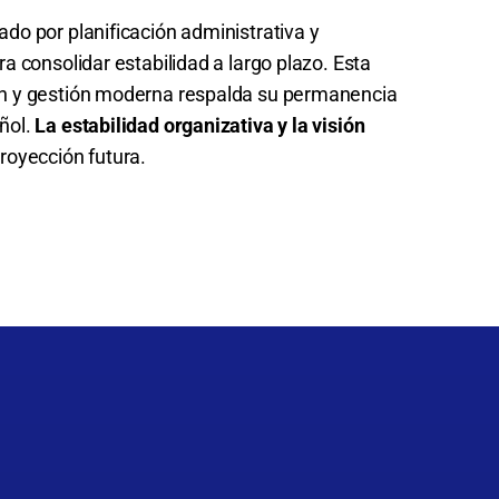
ado por planificación administrativa y
ra consolidar estabilidad a largo plazo. Esta
ón y gestión moderna respalda su permanencia
ñol.
La estabilidad organizativa y la visión
royección futura.