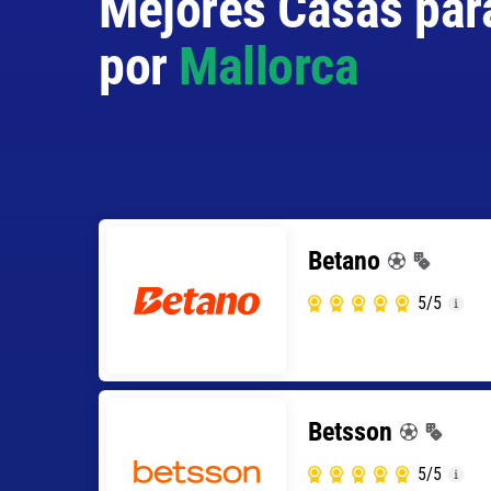
Mejores Casas par
por
Mallorca
Betano
5
/5
Betsson
5
/5