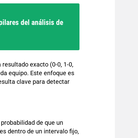
ilares del análisis de
 resultado exacto (0-0, 1-0,
cada equipo. Este enfoque es
sulta clave para detectar
 probabilidad de que un
 dentro de un intervalo fijo,