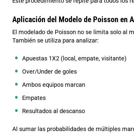
Este procedimiento se repite para todos los r
Aplicación del Modelo de Poisson en 
El modelado de Poisson no se limita solo al 
También se utiliza para analizar:
Apuestas 1X2 (local, empate, visitante)
Over/Under de goles
Ambos equipos marcan
Empates
Resultados al descanso
Al sumar las probabilidades de múltiples ma