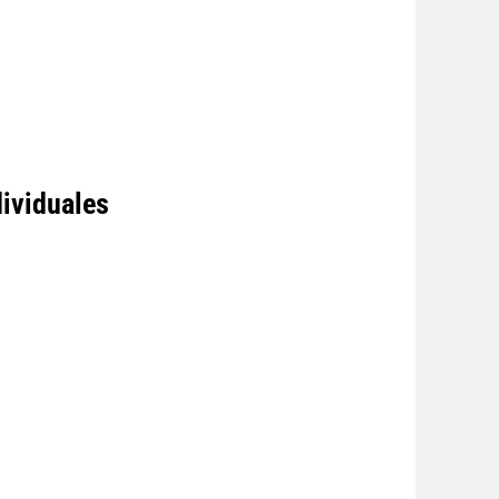
dividuales