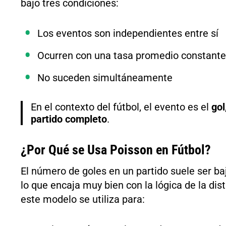
bajo tres condiciones:
Los eventos son independientes entre sí
Ocurren con una tasa promedio constante
No suceden simultáneamente
En el contexto del fútbol, el evento es el
gol
partido completo
.
¿Por Qué se Usa Poisson en Fútbol?
El número de goles en un partido suele ser bajo 
lo que encaja muy bien con la lógica de la dist
este modelo se utiliza para: