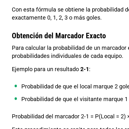
Con esta fórmula se obtiene la probabilidad
exactamente 0, 1, 2, 3 o más goles.
Obtención del Marcador Exacto
Para calcular la probabilidad de un marcador e
probabilidades individuales de cada equipo.
Ejemplo para un resultado
2-1
:
Probabilidad de que el local marque 2 gol
Probabilidad de que el visitante marque 1
Probabilidad del marcador 2-1 = P(Local = 2) ×