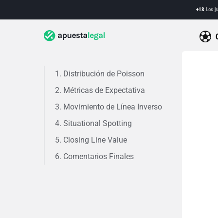
+18
Los ju
Distribución de Poisson
Métricas de Expectativa
Movimiento de Línea Inverso
Situational Spotting
Closing Line Value
Comentarios Finales