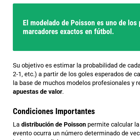
El modelado de Poisson es uno de los p
marcadores exactos en fútbol.
Su objetivo es estimar la probabilidad de cada
2-1, etc.) a partir de los goles esperados de 
la base de muchos modelos profesionales y re
apuestas de valor
.
Condiciones Importantes
La
distribución de Poisson
permite calcular la
evento ocurra un número determinado de veces