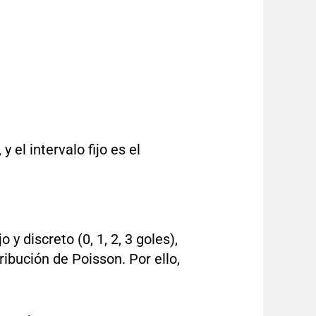
, y el intervalo fijo es el
y discreto (0, 1, 2, 3 goles),
ribución de Poisson. Por ello,