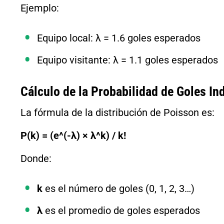
Ejemplo:
Equipo local: λ = 1.6 goles esperados
Equipo visitante: λ = 1.1 goles esperados
Cálculo de la Probabilidad de Goles In
La fórmula de la distribución de Poisson es:
P(k) = (e^(-λ) × λ^k) / k!
Donde:
k
es el número de goles (0, 1, 2, 3…)
λ
es el promedio de goles esperados