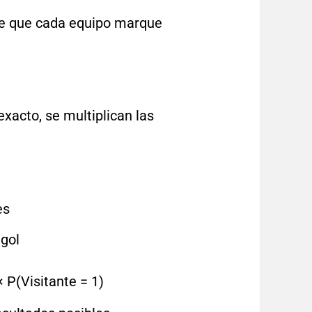
 de que cada equipo marque
xacto, se multiplican las
es
 gol
 P(Visitante = 1)