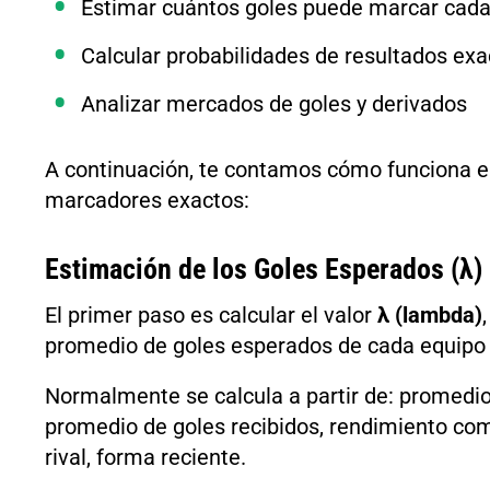
Estimar cuántos goles puede marcar cada
Calcular probabilidades de resultados exa
Analizar mercados de goles y derivados
A continuación, te contamos cómo funciona e
marcadores exactos:
Estimación de los Goles Esperados (λ)
El primer paso es calcular el valor
λ (lambda)
promedio de goles esperados de cada equipo e
Normalmente se calcula a partir de: promedio
promedio de goles recibidos, rendimiento como 
rival, forma reciente.